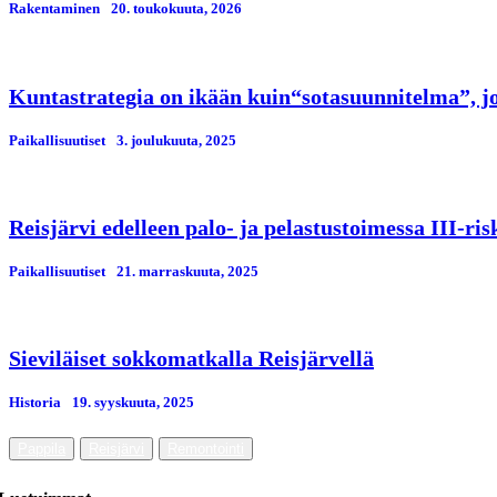
Rakentaminen
20. toukokuuta, 2026
Kuntastrategia on ikään kuin“sotasuunnitelma”, jos
Paikallisuutiset
3. јoulukuuta, 2025
Reisjärvi edelleen palo- ja pelastustoimessa III-ri
Paikallisuutiset
21. marraskuuta, 2025
Sieviläiset sokkomatkalla Reisjärvellä
Historia
19. syyskuuta, 2025
Pappila
Reisjärvi
Remontointi