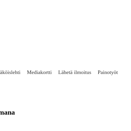
äköislehti
Mediakortti
Lähetä ilmoitus
Painotyöt
amana