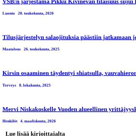
VSB:n järjestämä Pikku Kivinevan tilaisuus sujui 
Luonto
20. toukokuuta, 2026
Tilusjärjestelyn salaojituksia päästiin jatkamaan j
Maatalous
26. toukokuuta, 2025
Kirsin osaaminen täydentyi shiatsulla, vauvahieron
Terveys
8. lokakuuta, 2025
Mervi Niskakoskelle Vuoden alueellinen yrittäjyys
Henkilöt
4. maaliskuuta, 2026
Lue lisää kirjoittajalta