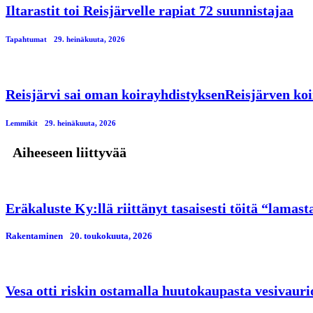
Iltarastit toi Reisjärvelle rapiat 72 suunnistajaa
Tapahtumat
29. heinäkuuta, 2026
Reisjärvi sai oman koirayhdistyksenReisjärven koi
Lemmikit
29. heinäkuuta, 2026
Aiheeseen liittyvää
Eräkaluste Ky:llä riittänyt tasaisesti töitä “lamas
Rakentaminen
20. toukokuuta, 2026
Vesa otti riskin ostamalla huutokaupasta vesivauri