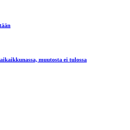
stään
n aikaikkunassa, muutosta ei tulossa