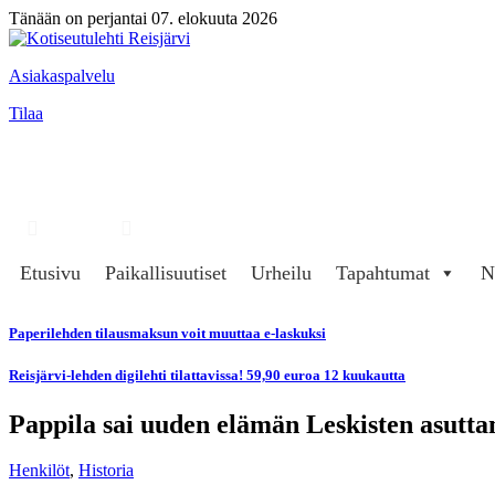
Tänään on perjantai 07. elokuuta 2026
Asiakaspalvelu
Tilaa
Hae
Kirjaudu
Etusivu
Paikallisuutiset
Urheilu
Tapahtumat
N
Paperilehden tilausmaksun voit muuttaa e-laskuksi
Reisjärvi-lehden digilehti tilattavissa! 59,90 euroa 12 kuukautta
Pappila sai uuden elämän Leskisten asutt
Henkilöt
,
Historia