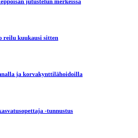
leppoisan jutustelun merkeissä
o reilu kuukausi sitten
nalla ja korvakynttilähoidoilla
kasvatusopettaja -tunnustus