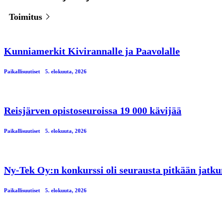
Toimitus
Kunniamerkit Kivirannalle ja Paavolalle
Paikallisuutiset
5. elokuuta, 2026
Reisjärven opistoseuroissa 19 000 kävijää
Paikallisuutiset
5. elokuuta, 2026
Ny-Tek Oy:n konkurssi oli seurausta pitkään jatku
Paikallisuutiset
5. elokuuta, 2026