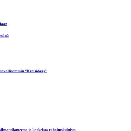
llaan
kesänä
uttavallisemmin “Kreisidogs”
ilmantilanteesta ja korkeista rahoituskuluista