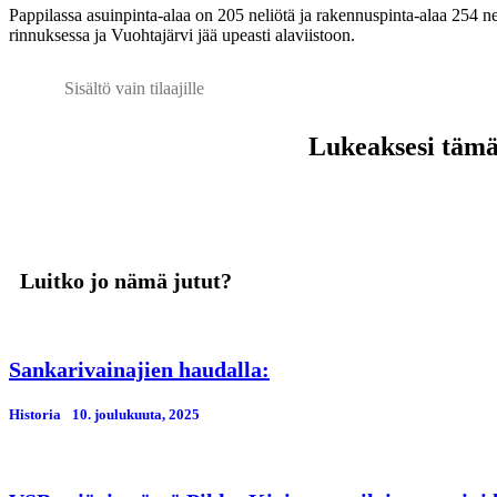
Pappilassa asuinpinta-alaa on 205 neliötä ja rakennuspinta-alaa 254 ne
rinnuksessa ja Vuohtajärvi jää upeasti alaviistoon.
Sisältö vain tilaajille
Lukeaksesi tämän
Luitko jo nämä jutut?
Sankarivainajien haudalla:
Historia
10. јoulukuuta, 2025