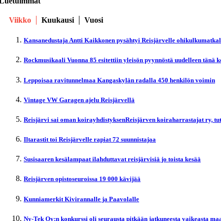
Luetuimmat
Viikko
Kuukausi
Vuosi
Kansanedustaja Antti Kaikkonen pysähtyi Reisjärvelle ohikulkumatka
Rockmusikaali Vuonna 85 esitettiin yleisön pyynnöstä uudelleen tänä 
Leppoisaa ravitunnelmaa Kangaskylän radalla 450 henkilön voimin
Vintage VW Garagen ajelu Reisjärvellä
Reisjärvi sai oman koirayhdistyksenReisjärven koiraharrastajat ry, t
Iltarastit toi Reisjärvelle rapiat 72 suunnistajaa
Susisaaren kesälampaat ilahduttavat reisjärvisiä jo toista kesää
Reisjärven opistoseuroissa 19 000 kävijää
Kunniamerkit Kivirannalle ja Paavolalle
Ny-Tek Oy:n konkurssi oli seurausta pitkään jatkuneesta vaikeasta maa