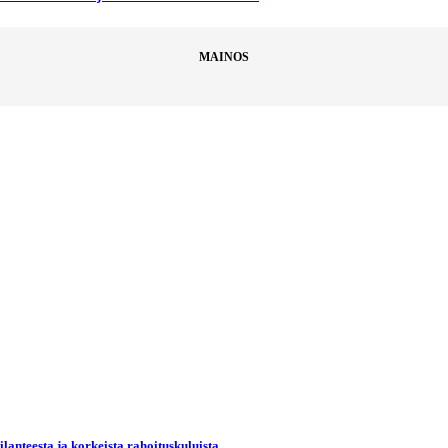
MAINOS
lanteesta ja korkeista rahoituskuluista