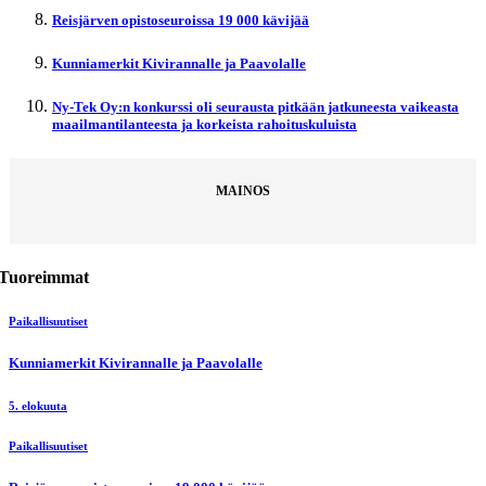
Reisjärven opistoseuroissa 19 000 kävijää
Kunniamerkit Kivirannalle ja Paavolalle
Ny-Tek Oy:n konkurssi oli seurausta pitkään jatkuneesta vaikeasta
maailmantilanteesta ja korkeista rahoituskuluista
MAINOS
Tuoreimmat
Paikallisuutiset
Kunniamerkit Kivirannalle ja Paavolalle
5. elokuuta
Paikallisuutiset