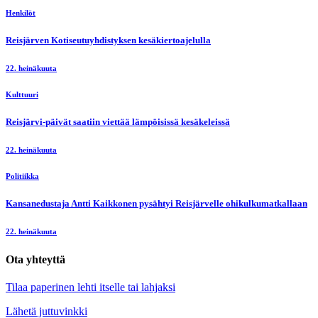
Henkilöt
Reisjärven Kotiseutuyhdistyksen kesäkiertoajelulla
22. heinäkuuta
Kulttuuri
Reisjärvi-päivät saatiin viettää lämpöisissä kesäkeleissä
22. heinäkuuta
Politiikka
Kansanedustaja Antti Kaikkonen pysähtyi Reisjärvelle ohikulkumatkallaan
22. heinäkuuta
Ota yhteyttä
Tilaa paperinen lehti itselle tai lahjaksi
Lähetä juttuvinkki