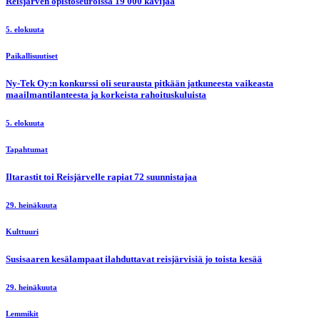
Reisjärven opistoseuroissa 19 000 kävijää
5. elokuuta
Paikallisuutiset
Ny-Tek Oy:n konkurssi oli seurausta pitkään jatkuneesta vaikeasta
maailmantilanteesta ja korkeista rahoituskuluista
5. elokuuta
Tapahtumat
Iltarastit toi Reisjärvelle rapiat 72 suunnistajaa
29. heinäkuuta
Kulttuuri
Susisaaren kesälampaat ilahduttavat reisjärvisiä jo toista kesää
29. heinäkuuta
Lemmikit