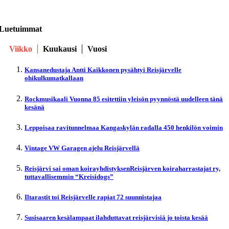
Luetuimmat
Viikko
Kuukausi
Vuosi
Kansanedustaja Antti Kaikkonen pysähtyi Reisjärvelle
ohikulkumatkallaan
Rockmusikaali Vuonna 85 esitettiin yleisön pyynnöstä uudelleen tänä
kesänä
Leppoisaa ravitunnelmaa Kangaskylän radalla 450 henkilön voimin
Vintage VW Garagen ajelu Reisjärvellä
Reisjärvi sai oman koirayhdistyksenReisjärven koiraharrastajat ry,
tuttavallisemmin “Kreisidogs”
Iltarastit toi Reisjärvelle rapiat 72 suunnistajaa
Susisaaren kesälampaat ilahduttavat reisjärvisiä jo toista kesää