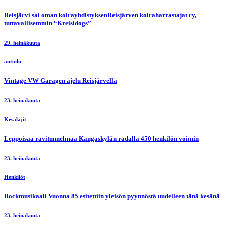
Reisjärvi sai oman koirayhdistyksenReisjärven koiraharrastajat ry,
tuttavallisemmin “Kreisidogs”
29. heinäkuuta
autoilu
Vintage VW Garagen ajelu Reisjärvellä
23. heinäkuuta
Kesälajit
Leppoisaa ravitunnelmaa Kangaskylän radalla 450 henkilön voimin
23. heinäkuuta
Henkilöt
Rockmusikaali Vuonna 85 esitettiin yleisön pyynnöstä uudelleen tänä kesänä
23. heinäkuuta