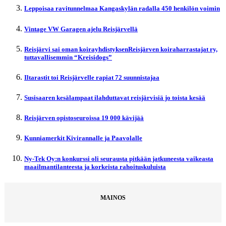
Leppoisaa ravitunnelmaa Kangaskylän radalla 450 henkilön voimin
Vintage VW Garagen ajelu Reisjärvellä
Reisjärvi sai oman koirayhdistyksenReisjärven koiraharrastajat ry,
tuttavallisemmin “Kreisidogs”
Iltarastit toi Reisjärvelle rapiat 72 suunnistajaa
Susisaaren kesälampaat ilahduttavat reisjärvisiä jo toista kesää
Reisjärven opistoseuroissa 19 000 kävijää
Kunniamerkit Kivirannalle ja Paavolalle
Ny-Tek Oy:n konkurssi oli seurausta pitkään jatkuneesta vaikeasta
maailmantilanteesta ja korkeista rahoituskuluista
MAINOS