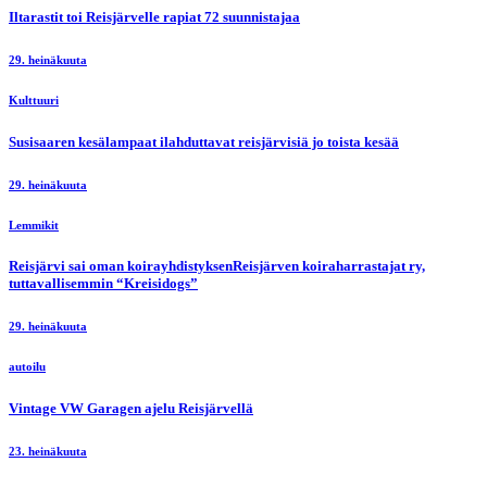
Iltarastit toi Reisjärvelle rapiat 72 suunnistajaa
29. heinäkuuta
Kulttuuri
Susisaaren kesälampaat ilahduttavat reisjärvisiä jo toista kesää
29. heinäkuuta
Lemmikit
Reisjärvi sai oman koirayhdistyksenReisjärven koiraharrastajat ry,
tuttavallisemmin “Kreisidogs”
29. heinäkuuta
autoilu
Vintage VW Garagen ajelu Reisjärvellä
23. heinäkuuta