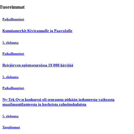
Tuoreimmat
Paikallisuutiset
Kunniamerkit Kivirannalle ja Paavolalle
5. elokuuta
Paikallisuutiset
Reisjärven opistoseuroissa 19 000 kävijää
5. elokuuta
Paikallisuutiset
Ny-Tek Oy:n konkurssi oli seurausta pitkään jatkuneesta vaikeasta
maailmantilanteesta ja korkeista rahoituskuluista
5. elokuuta
Tapahtumat