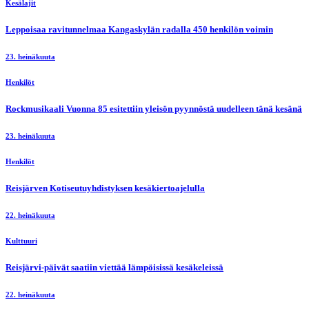
Kesälajit
Leppoisaa ravitunnelmaa Kangaskylän radalla 450 henkilön voimin
23. heinäkuuta
Henkilöt
Rockmusikaali Vuonna 85 esitettiin yleisön pyynnöstä uudelleen tänä kesänä
23. heinäkuuta
Henkilöt
Reisjärven Kotiseutuyhdistyksen kesäkiertoajelulla
22. heinäkuuta
Kulttuuri
Reisjärvi-päivät saatiin viettää lämpöisissä kesäkeleissä
22. heinäkuuta