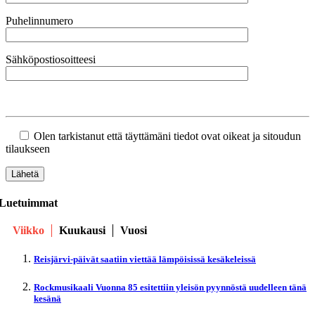
Puhelinnumero
Sähköpostiosoitteesi
Olen tarkistanut että täyttämäni tiedot ovat oikeat ja sitoudun
tilaukseen
Luetuimmat
Viikko
Kuukausi
Vuosi
Reisjärvi-päivät saatiin viettää lämpöisissä kesäkeleissä
Rockmusikaali Vuonna 85 esitettiin yleisön pyynnöstä uudelleen tänä
kesänä