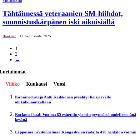
Tähtäimessä veteraanien SM-hiihdot,
suunnistuskärpänen iski aikuisiällä
Henkilöt
12. helmikuuta, 2025
1
2
→
Luetuimmat
Viikko
Kuukausi
Vuosi
Kansanedustaja Antti Kaikkonen pysähtyi Reisjärvelle
ohikulkumatkallaan
Rockmusikaali Vuonna 85 esitettiin yleisön pyynnöstä uudelleen tänä
kesänä
Leppoisaa ravitunnelmaa Kangaskylän radalla 450 henkilön voimin