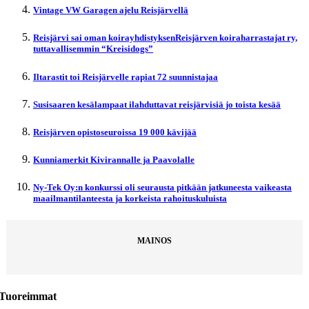
Vintage VW Garagen ajelu Reisjärvellä
Reisjärvi sai oman koirayhdistyksenReisjärven koiraharrastajat ry,
tuttavallisemmin “Kreisidogs”
Iltarastit toi Reisjärvelle rapiat 72 suunnistajaa
Susisaaren kesälampaat ilahduttavat reisjärvisiä jo toista kesää
Reisjärven opistoseuroissa 19 000 kävijää
Kunniamerkit Kivirannalle ja Paavolalle
Ny-Tek Oy:n konkurssi oli seurausta pitkään jatkuneesta vaikeasta
maailmantilanteesta ja korkeista rahoituskuluista
MAINOS
Tuoreimmat