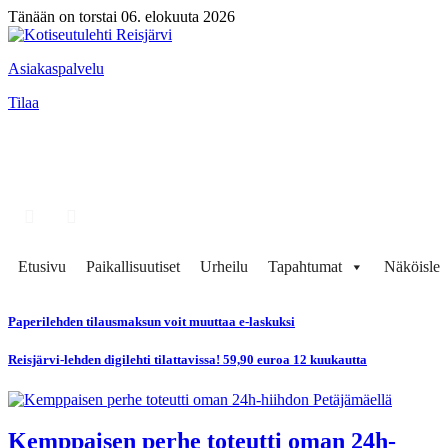
Tänään on torstai 06. elokuuta 2026
Asiakaspalvelu
Tilaa
Etusivu
Paikallisuutiset
Urheilu
Tapahtumat
Näköisleh
Paperilehden tilausmaksun voit muuttaa e-laskuksi
Reisjärvi-lehden digilehti tilattavissa! 59,90 euroa 12 kuukautta
Kemppaisen perhe toteutti oman 24h-