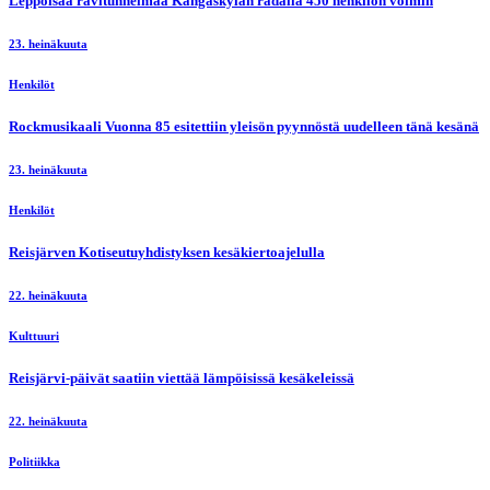
Leppoisaa ravitunnelmaa Kangaskylän radalla 450 henkilön voimin
23. heinäkuuta
Henkilöt
Rockmusikaali Vuonna 85 esitettiin yleisön pyynnöstä uudelleen tänä kesänä
23. heinäkuuta
Henkilöt
Reisjärven Kotiseutuyhdistyksen kesäkiertoajelulla
22. heinäkuuta
Kulttuuri
Reisjärvi-päivät saatiin viettää lämpöisissä kesäkeleissä
22. heinäkuuta
Politiikka