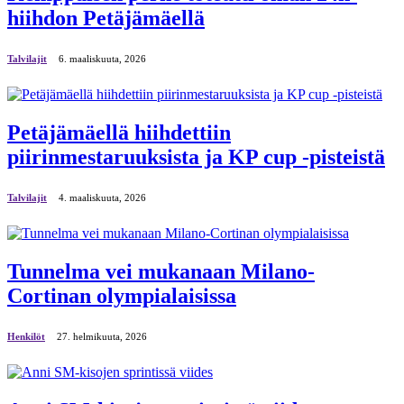
hiihdon Petäjämäellä
Talvilajit
6. maaliskuuta, 2026
Petäjämäellä hiihdettiin
piirinmestaruuksista ja KP cup -pisteistä
Talvilajit
4. maaliskuuta, 2026
Tunnelma vei mukanaan Milano-
Cortinan olympialaisissa
Henkilöt
27. helmikuuta, 2026