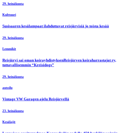
29. heinäkuuta
Kulttuuri
Susisaaren kesälampaat ilahduttavat reisjärvisiä jo toista kesää
29. heinäkuuta
Lemmikit
Reisjärvi sai oman koirayhdistyksenReisjärven koiraharrastajat ry,
tuttavallisemmin “Kreisidogs”
29. heinäkuuta
autoilu
Vintage VW Garagen ajelu Reisjärvellä
23. heinäkuuta
Kesälajit