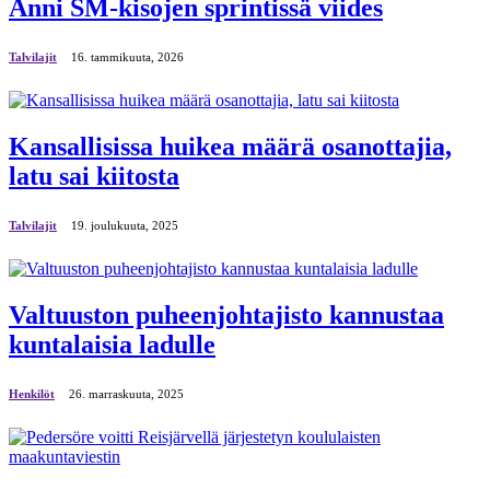
Anni SM-kisojen sprintissä viides
Talvilajit
16. tammikuuta, 2026
Kansallisissa huikea määrä osanottajia,
latu sai kiitosta
Talvilajit
19. јoulukuuta, 2025
​Valtuuston puheenjohtajisto kannustaa
kuntalaisia ladulle
Henkilöt
26. marraskuuta, 2025