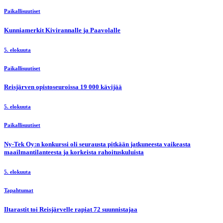
Paikallisuutiset
Kunniamerkit Kivirannalle ja Paavolalle
5. elokuuta
Paikallisuutiset
Reisjärven opistoseuroissa 19 000 kävijää
5. elokuuta
Paikallisuutiset
Ny-Tek Oy:n konkurssi oli seurausta pitkään jatkuneesta vaikeasta
maailmantilanteesta ja korkeista rahoituskuluista
5. elokuuta
Tapahtumat
Iltarastit toi Reisjärvelle rapiat 72 suunnistajaa