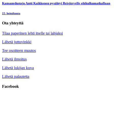
Kansanedustaja Antti Kaikkonen pysähtyi Reisjärvelle ohikulkumatkallaan
22. heinäkuuta
Ota yhteyttä
Tilaa paperinen lehti itselle tai lahjaksi
Lähetä juttuvinkki
Tee osoitteen muutos
Lähetä ilmoitus
Lähetä lukijan kuva
Lähetä palautetta
Facebook