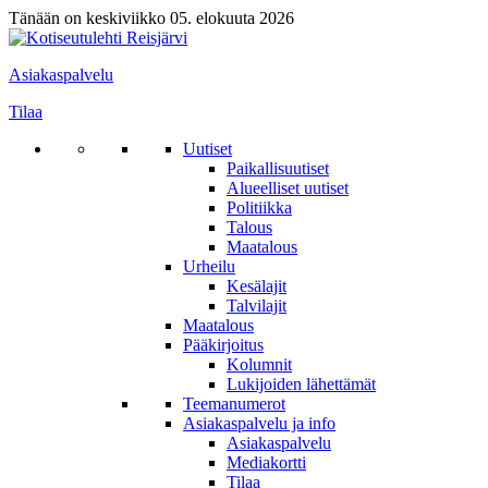
Tänään on keskiviikko 05. elokuuta 2026
Asiakaspalvelu
Tilaa
Uutiset
Paikallisuutiset
Alueelliset uutiset
Politiikka
Talous
Maatalous
Urheilu
Kesälajit
Talvilajit
Maatalous
Pääkirjoitus
Kolumnit
Lukijoiden lähettämät
Teemanumerot
Asiakaspalvelu ja info
Asiakaspalvelu
Mediakortti
Tilaa