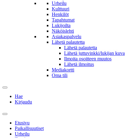
Urheilu
Kulttuuri
Henkilöt
Tapahtumat
Lukijoilta
Näköislehti
Asiakaspalvelu
Lähetä palautetta
Lähetä palautetta
Lähetä juttuvinkki/lukijan kuva
Ilmoita osoitteen muutos
Lähetä ilmoitus
Mediakortti
Oma tili
Hae
Kirjaudu
Etusivu
Paikallisuutiset
Urheilu