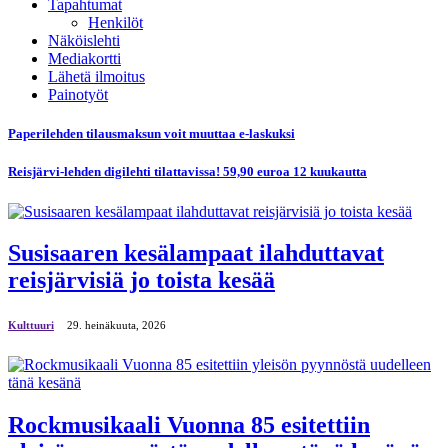
Tapahtumat
Henkilöt
Näköislehti
Mediakortti
Lähetä ilmoitus
Painotyöt
Paperilehden tilausmaksun voit muuttaa e-laskuksi
Reisjärvi-lehden digilehti tilattavissa! 59,90 euroa 12 kuukautta
Susisaaren kesälampaat ilahduttavat
reisjärvisiä jo toista kesää
Kulttuuri
29. heinäkuuta, 2026
Rockmusikaali Vuonna 85 esitettiin