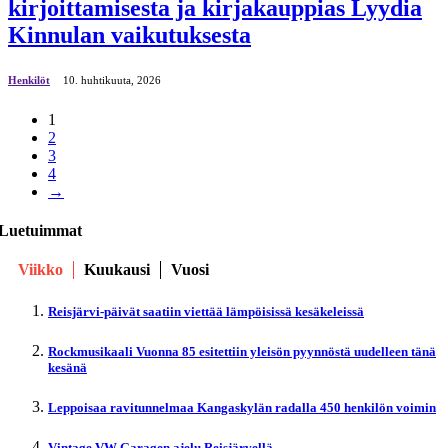
kirjoittamisesta ja kirjakauppias Lyydia
Kinnulan vaikutuksesta
Henkilöt
10. huhtikuuta, 2026
1
2
3
4
→
Luetuimmat
Viikko
Kuukausi
Vuosi
Reisjärvi-päivät saatiin viettää lämpöisissä kesäkeleissä
Rockmusikaali Vuonna 85 esitettiin yleisön pyynnöstä uudelleen tänä
kesänä
Leppoisaa ravitunnelmaa Kangaskylän radalla 450 henkilön voimin
Vintage VW Garagen ajelu Reisjärvellä