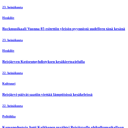
23. heinäkuuta
Henkilöt
Rockmusikaali Vuonna 85 esitettiin yleisön pyynnöstä uudelleen tänä kesänä
23. heinäkuuta
Henkilöt
Reisjärven Kotiseutuyhdistyksen kesäkiertoajelulla
22. heinäkuuta
Kulttuuri
Reisjärvi-päivät saatiin viettää lämpöisissä kesäkeleissä
22. heinäkuuta
Politiikka
Kansanedustaja Antti Kaikkonen pysähtyi Reisjärvelle ohikulkumatkallaan