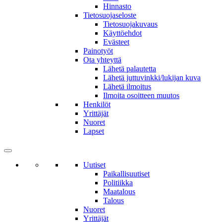
Hinnasto
Tietosuojaseloste
Tietosuojakuvaus
Käyttöehdot
Evästeet
Painotyöt
Ota yhteyttä
Lähetä palautetta
Lähetä juttuvinkki/lukijan kuva
Lähetä ilmoitus
Ilmoita osoitteen muutos
Henkilöt
Yrittäjät
Nuoret
Lapset
Uutiset
Paikallisuutiset
Politiikka
Maatalous
Talous
Nuoret
Yrittäjät