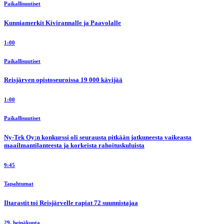
Paikallisuutiset
Kunniamerkit Kivirannalle ja Paavolalle
1:00
Paikallisuutiset
Reisjärven opistoseuroissa 19 000 kävijää
1:00
Paikallisuutiset
Ny-Tek Oy:n konkurssi oli seurausta pitkään jatkuneesta vaikeasta
maailmantilanteesta ja korkeista rahoituskuluista
9:45
Tapahtumat
Iltarastit toi Reisjärvelle rapiat 72 suunnistajaa
29. heinäkuuta