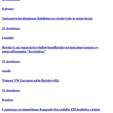
Kulttuuri
Susisaaren kesälampaat ilahduttavat reisjärvisiä jo toista kesää
29. heinäkuuta
Lemmikit
Reisjärvi sai oman koirayhdistyksenReisjärven koiraharrastajat ry,
tuttavallisemmin “Kreisidogs”
29. heinäkuuta
autoilu
Vintage VW Garagen ajelu Reisjärvellä
23. heinäkuuta
Kesälajit
Leppoisaa ravitunnelmaa Kangaskylän radalla 450 henkilön voimin