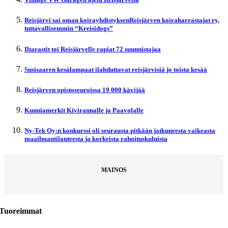
Reisjärvi sai oman koirayhdistyksenReisjärven koiraharrastajat ry,
tuttavallisemmin “Kreisidogs”
Iltarastit toi Reisjärvelle rapiat 72 suunnistajaa
Susisaaren kesälampaat ilahduttavat reisjärvisiä jo toista kesää
Reisjärven opistoseuroissa 19 000 kävijää
Kunniamerkit Kivirannalle ja Paavolalle
Ny-Tek Oy:n konkurssi oli seurausta pitkään jatkuneesta vaikeasta
maailmantilanteesta ja korkeista rahoituskuluista
MAINOS
Tuoreimmat