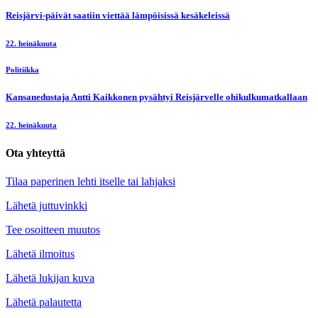
Reisjärvi-päivät saatiin viettää lämpöisissä kesäkeleissä
22. heinäkuuta
Politiikka
Kansanedustaja Antti Kaikkonen pysähtyi Reisjärvelle ohikulkumatkallaan
22. heinäkuuta
Ota yhteyttä
Tilaa paperinen lehti itselle tai lahjaksi
Lähetä juttuvinkki
Tee osoitteen muutos
Lähetä ilmoitus
Lähetä lukijan kuva
Lähetä palautetta