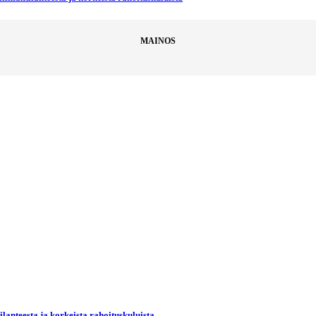
MAINOS
lanteesta ja korkeista rahoituskuluista