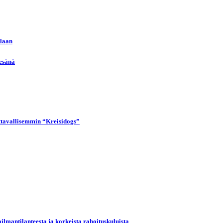
llaan
kesänä
uttavallisemmin “Kreisidogs”
ilmantilanteesta ja korkeista rahoituskuluista