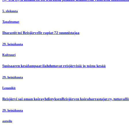
5. elokuuta
Tapahtumat
Iltarastit toi Reisjärvelle rapiat 72 suunnistajaa
29. heinäkuuta
Kulttuuri
Susisaaren kesälampaat ilahduttavat reisjärvisiä jo toista kesää
29. heinäkuuta
Lemmikit
Reisjärvi sai oman koirayhdistyksenReisjärven koiraharrastajat ry, tuttaval
29. heinäkuuta
autoilu