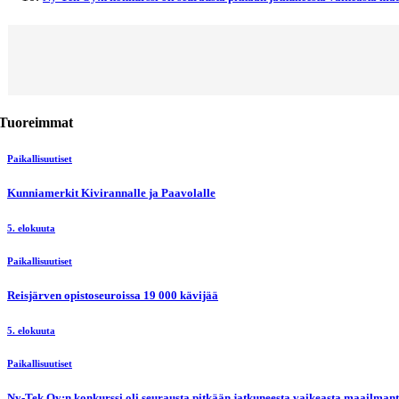
Tuoreimmat
Paikallisuutiset
Kunniamerkit Kivirannalle ja Paavolalle
5. elokuuta
Paikallisuutiset
Reisjärven opistoseuroissa 19 000 kävijää
5. elokuuta
Paikallisuutiset
Ny-Tek Oy:n konkurssi oli seurausta pitkään jatkuneesta vaikeasta maailmanti