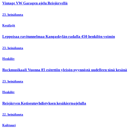
Vintage VW Garagen ajelu Reisjärvellä
23. heinäkuuta
Kesälajit
Leppoisaa ravitunnelmaa Kangaskylän radalla 450 henkilön voimin
23. heinäkuuta
Henkilöt
Rockmusikaali Vuonna 85 esitettiin yleisön pyynnöstä uudelleen tänä kesänä
23. heinäkuuta
Henkilöt
Reisjärven Kotiseutuyhdistyksen kesäkiertoajelulla
22. heinäkuuta
Kulttuuri