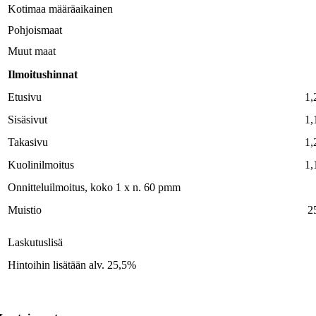
Kotimaa määräaikainen
Pohjoismaat
Muut maat
Ilmoitushinnat
Etusivu
1,
Sisäsivut
1,
Takasivu
1,
Kuolinilmoitus
1,
Onnitteluilmoitus, koko 1 x n. 60 pmm
Muistio
25
Laskutuslisä
Hintoihin lisätään alv. 25,5%