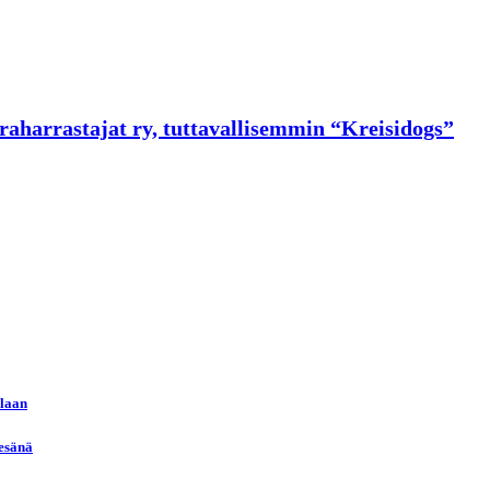
raharrastajat ry, tuttavallisemmin “Kreisidogs”
llaan
kesänä