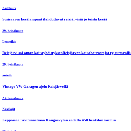
Kulttuuri
Susisaaren kesälampaat ilahduttavat reisjärvisiä jo toista kesää
29. heinäkuuta
Lemmikit
Reisjärvi sai oman koirayhdistyksenReisjärven koiraharrastajat ry, tuttaval
29. heinäkuuta
autoilu
Vintage VW Garagen ajelu Reisjärvellä
23. heinäkuuta
Kesälajit
Leppoisaa ravitunnelmaa Kangaskylän radalla 450 henkilön voimin