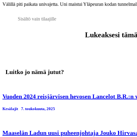
Välillä piti paikata univajetta. Uni maistui Yläpeuran kodan tunnelmal
Sisältö vain tilaajille
Lukeaksesi tämän
Luitko jo nämä jutut?
Vuoden 2024 reisjärvisen hevosen Lancelot B.R.:n v
Kesälajit
7. toukokuuta, 2025
Maaselän Ladun uusi puheenjohtaja Jouko Hirvas