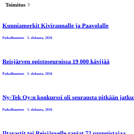
Toimitus
Kunniamerkit Kivirannalle ja Paavolalle
Paikallisuutiset
5. elokuuta, 2026
Reisjärven opistoseuroissa 19 000 kävijää
Paikallisuutiset
5. elokuuta, 2026
Ny-Tek Oy:n konkurssi oli seurausta pitkään jatku
Paikallisuutiset
5. elokuuta, 2026
Iltarastit toi Reisjärvelle rapiat 72 suunnistajaa