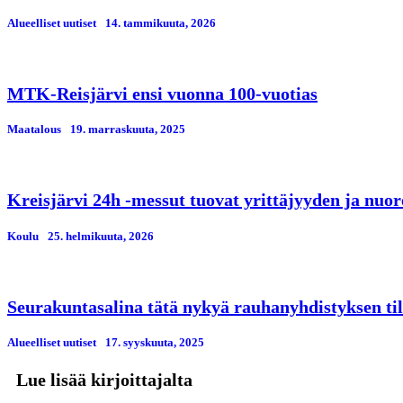
Alueelliset uutiset
14. tammikuuta, 2026
MTK-Reisjärvi ensi vuonna 100-vuotias
Maatalous
19. marraskuuta, 2025
Kreisjärvi 24h -messut tuovat yrittäjyyden ja nuor
Koulu
25. helmikuuta, 2026
Seurakuntasalina tätä nykyä rauhanyhdistyksen til
Alueelliset uutiset
17. syyskuuta, 2025
Lue lisää kirjoittajalta