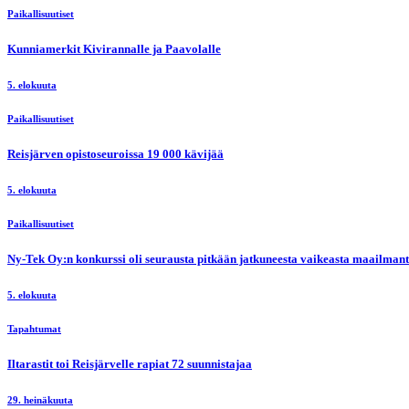
Paikallisuutiset
Kunniamerkit Kivirannalle ja Paavolalle
5. elokuuta
Paikallisuutiset
Reisjärven opistoseuroissa 19 000 kävijää
5. elokuuta
Paikallisuutiset
Ny-Tek Oy:n konkurssi oli seurausta pitkään jatkuneesta vaikeasta maailmanti
5. elokuuta
Tapahtumat
Iltarastit toi Reisjärvelle rapiat 72 suunnistajaa
29. heinäkuuta