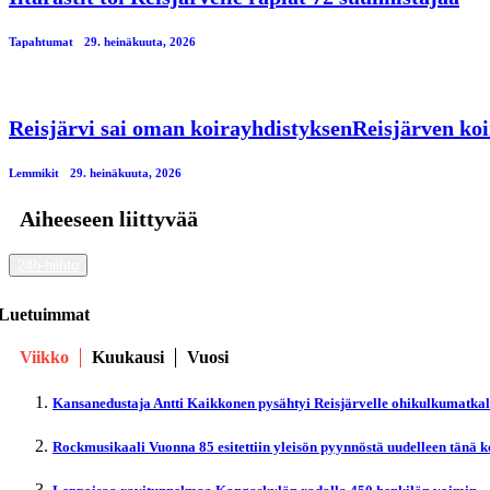
Tapahtumat
29. heinäkuuta, 2026
Reisjärvi sai oman koirayhdistyksenReisjärven koi
Lemmikit
29. heinäkuuta, 2026
Aiheeseen liittyvää
24h-hiihto
Luetuimmat
Viikko
Kuukausi
Vuosi
Kansanedustaja Antti Kaikkonen pysähtyi Reisjärvelle ohikulkumatka
Rockmusikaali Vuonna 85 esitettiin yleisön pyynnöstä uudelleen tänä 