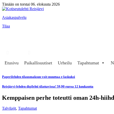
Tänään on torstai 06. elokuuta 2026
Asiakaspalvelu
Tilaa
Hae
Kirjaudu
Etusivu
Paikallisuutiset
Urheilu
Tapahtumat
N
Paperilehden tilausmaksun voit muuttaa e-laskuksi
Reisjärvi-lehden digilehti tilattavissa! 59,90 euroa 12 kuukautta
Kemppaisen perhe toteutti oman 24h-hiih
Talvilajit
,
Tapahtumat