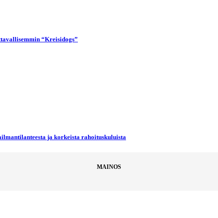
uttavallisemmin “Kreisidogs”
ilmantilanteesta ja korkeista rahoituskuluista
MAINOS