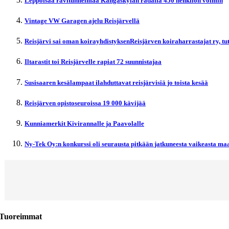
Leppoisaa ravitunnelmaa Kangaskylän radalla 450 henkilön voimin
Vintage VW Garagen ajelu Reisjärvellä
Reisjärvi sai oman koirayhdistyksenReisjärven koiraharrastajat ry, t
Iltarastit toi Reisjärvelle rapiat 72 suunnistajaa
Susisaaren kesälampaat ilahduttavat reisjärvisiä jo toista kesää
Reisjärven opistoseuroissa 19 000 kävijää
Kunniamerkit Kivirannalle ja Paavolalle
Ny-Tek Oy:n konkurssi oli seurausta pitkään jatkuneesta vaikeasta maa
Tuoreimmat