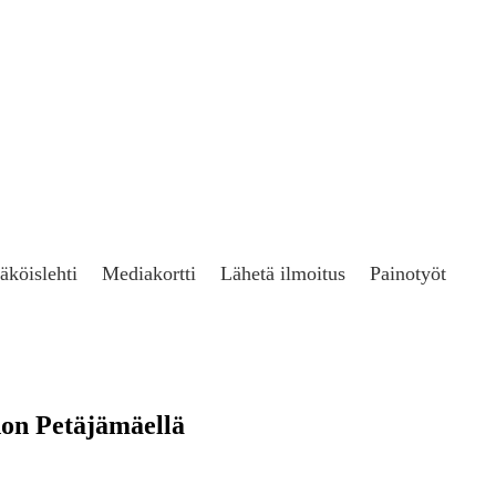
äköislehti
Mediakortti
Lähetä ilmoitus
Painotyöt
don Petäjämäellä