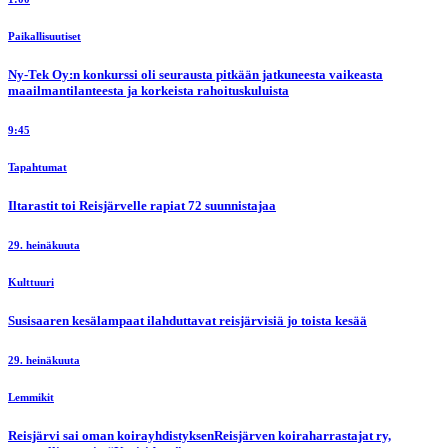
Paikallisuutiset
Ny-Tek Oy:n konkurssi oli seurausta pitkään jatkuneesta vaikeasta
maailmantilanteesta ja korkeista rahoituskuluista
9:45
Tapahtumat
Iltarastit toi Reisjärvelle rapiat 72 suunnistajaa
29. heinäkuuta
Kulttuuri
Susisaaren kesälampaat ilahduttavat reisjärvisiä jo toista kesää
29. heinäkuuta
Lemmikit
Reisjärvi sai oman koirayhdistyksenReisjärven koiraharrastajat ry,