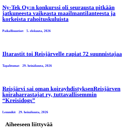
Ny-Tek Oy:n konkurssi oli seurausta pitkään
jatkuneesta vaikeasta maailmantilanteesta ja
korkeista rahoituskuluista
Paikallisuutiset
5. elokuuta, 2026
Iltarastit toi Reisjärvelle rapiat 72 suunnistajaa
Tapahtumat
29. heinäkuuta, 2026
Reisjärvi sai oman koirayhdistyksenReisjärven
koiraharrastajat ry, tuttavallisemmin
“Kreisidogs”
Lemmikit
29. heinäkuuta, 2026
Aiheeseen liittyvää