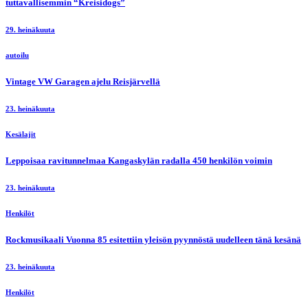
tuttavallisemmin “Kreisidogs”
29. heinäkuuta
autoilu
Vintage VW Garagen ajelu Reisjärvellä
23. heinäkuuta
Kesälajit
Leppoisaa ravitunnelmaa Kangaskylän radalla 450 henkilön voimin
23. heinäkuuta
Henkilöt
Rockmusikaali Vuonna 85 esitettiin yleisön pyynnöstä uudelleen tänä kesänä
23. heinäkuuta
Henkilöt