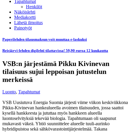
Tapahtumat
Henkilöt
Näköislehti
Mediakortti
Lähetä ilmoitus
Painotyöt
Paperilehden tilausmaksun voit muuttaa e-laskuksi
Reisjärvi-lehden digilehti tilattavissa! 59,90 euroa 12 kuukautta
VSB:n järjestämä Pikku Kivinevan
tilaisuus sujui leppoisan jutustelun
merkeissä
Luonto
,
Tapahtumat
VSB Uusiutuva Energia Suomia järjesti viime viikon keskiviikkona
Pikku-Kivinevan hankealueella avoimen tilaisuuden, jossa saattoi
kysellä hankkeesta ja jututtaa myös hankkeen alueella
luontoselvityksiä tekevää biologia. Tapahtumaan oli saapunut
mukavasti väkeä. Yhtiö suunnittelee alueelle tuuli-aurinko
hybridipuistoa sekä sähkövarastointijärjestelmää. Takana