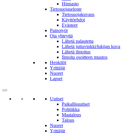
Hinnasto
Tietosuojaseloste
Tietosuojakuvaus
Käyttöehdot
Evästeet
Painotyöt
Ota yhteyttä
Lähetä palautetta
Lähetä juttuvinkki/lukijan kuva
Lähetä ilmoitus
Ilmoita osoitteen muutos
Henkilöt
Yrittäjät
Nuoret
Lapset
Uutiset
Paikallisuutiset
Politiikka
Maatalous
Talous
Nuoret
Yrittäjät