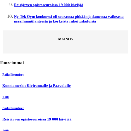
Reisjärven opistoseuroissa 19 000 kävijää
Ny-Tek Oy:n konkurssi oli seurausta pitkään jatkuneesta vaikeasta
maailmantilanteesta ja korkeista rahoituskuluista
MAINOS
Tuoreimmat
Paikallisuutiset
Kunniamerkit Kivirannalle ja Paavolalle
1:00
Paikallisuutiset
Reisjärven opistoseuroissa 19 000 kävijää
1:00