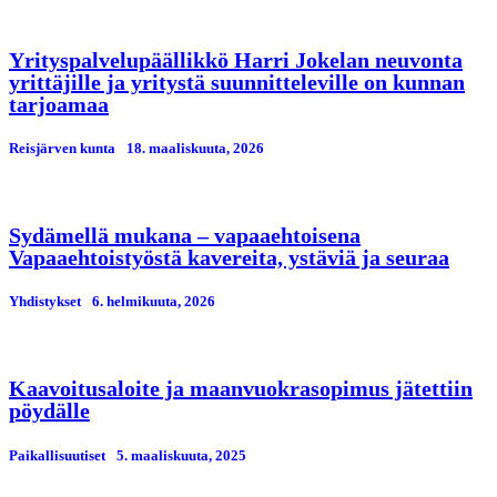
Yrityspalvelupäällikkö Harri Jokelan neuvonta
yrittäjille ja yritystä suunnitteleville on kunnan
tarjoamaa
Reisjärven kunta
18. maaliskuuta, 2026
Sydämellä mukana – vapaaehtoisena
Vapaaehtoistyöstä kavereita, ystäviä ja seuraa
Yhdistykset
6. helmikuuta, 2026
Kaavoitusaloite ja maanvuokrasopimus jätettiin
pöydälle
Paikallisuutiset
5. maaliskuuta, 2025