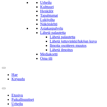
Urheilu
Kulttuuri
Henkilöt
Tapahtumat
Lukijoilta
Näköislehti
Asiakaspalvelu
Lähetä palautetta
Lähetä palautetta
Lähetä juttuvinkki/lukijan kuva
Ilmoita osoitteen muutos
Lähetä ilmoitus
Mediakortti
Oma tili
Hae
Kirjaudu
Etusivu
Paikallisuutiset
Urheilu