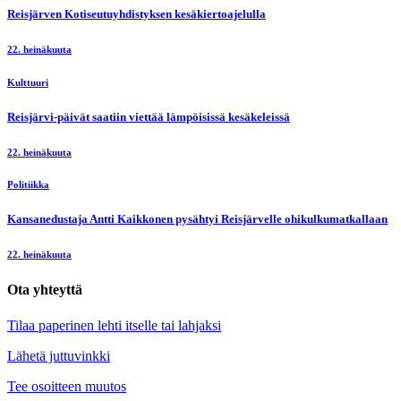
Reisjärven Kotiseutuyhdistyksen kesäkiertoajelulla
22. heinäkuuta
Kulttuuri
Reisjärvi-päivät saatiin viettää lämpöisissä kesäkeleissä
22. heinäkuuta
Politiikka
Kansanedustaja Antti Kaikkonen pysähtyi Reisjärvelle ohikulkumatkallaan
22. heinäkuuta
Ota yhteyttä
Tilaa paperinen lehti itselle tai lahjaksi
Lähetä juttuvinkki
Tee osoitteen muutos