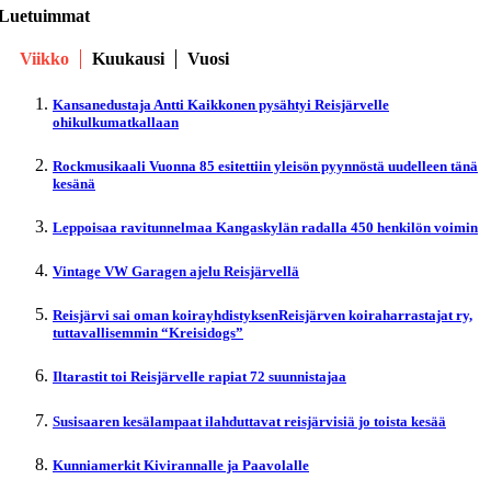
Luetuimmat
Viikko
Kuukausi
Vuosi
Kansanedustaja Antti Kaikkonen pysähtyi Reisjärvelle
ohikulkumatkallaan
Rockmusikaali Vuonna 85 esitettiin yleisön pyynnöstä uudelleen tänä
kesänä
Leppoisaa ravitunnelmaa Kangaskylän radalla 450 henkilön voimin
Vintage VW Garagen ajelu Reisjärvellä
Reisjärvi sai oman koirayhdistyksenReisjärven koiraharrastajat ry,
tuttavallisemmin “Kreisidogs”
Iltarastit toi Reisjärvelle rapiat 72 suunnistajaa
Susisaaren kesälampaat ilahduttavat reisjärvisiä jo toista kesää
Kunniamerkit Kivirannalle ja Paavolalle