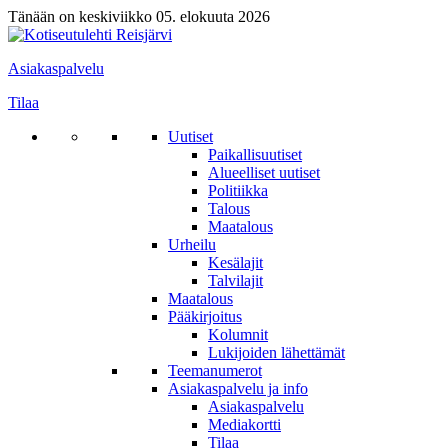
Tänään on keskiviikko 05. elokuuta 2026
Asiakaspalvelu
Tilaa
Uutiset
Paikallisuutiset
Alueelliset uutiset
Politiikka
Talous
Maatalous
Urheilu
Kesälajit
Talvilajit
Maatalous
Pääkirjoitus
Kolumnit
Lukijoiden lähettämät
Teemanumerot
Asiakaspalvelu ja info
Asiakaspalvelu
Mediakortti
Tilaa