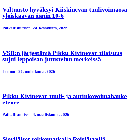
Valtuusto hyväksyi Kiiskinevan tuulivoimaosa-
yleiskaavan äänin 10-6
Paikallisuutiset
24. kesäkuuta, 2026
VSB:n järjestämä Pikku Kivinevan tilaisuus
sujui leppoisan jutustelun merkeissä
Luonto
20. toukokuuta, 2026
Pikku Kivinevan tuuli- ja aurinkovoimahanke
etenee
Paikallisuutiset
4. maaliskuuta, 2026
Sieviläiset sokkomatkalla Reisjärvellä