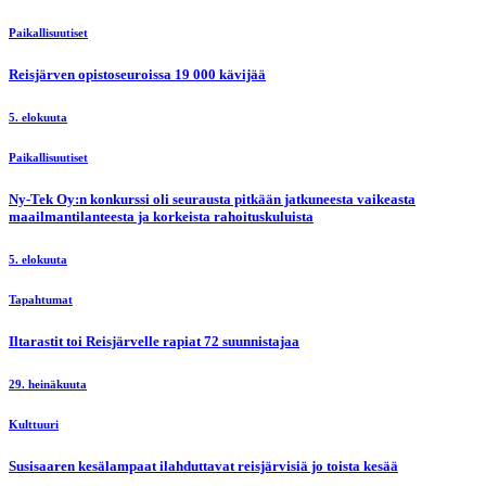
Paikallisuutiset
Reisjärven opistoseuroissa 19 000 kävijää
5. elokuuta
Paikallisuutiset
Ny-Tek Oy:n konkurssi oli seurausta pitkään jatkuneesta vaikeasta
maailmantilanteesta ja korkeista rahoituskuluista
5. elokuuta
Tapahtumat
Iltarastit toi Reisjärvelle rapiat 72 suunnistajaa
29. heinäkuuta
Kulttuuri
Susisaaren kesälampaat ilahduttavat reisjärvisiä jo toista kesää