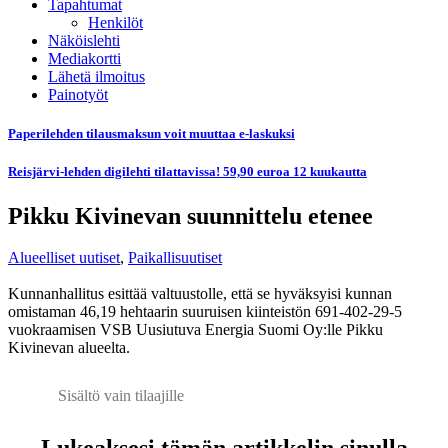
Tapahtumat
Henkilöt
Näköislehti
Mediakortti
Lähetä ilmoitus
Painotyöt
Paperilehden tilausmaksun voit muuttaa e-laskuksi
Reisjärvi-lehden digilehti tilattavissa! 59,90 euroa 12 kuukautta
Pikku Kivinevan suunnittelu etenee
Alueelliset uutiset
,
Paikallisuutiset
Kunnanhallitus esittää valtuustolle, että se hyväksyisi kunnan
omistaman 46,19 hehtaarin suuruisen kiinteistön 691-402-29-5
vuokraamisen VSB Uusiutuva Energia Suomi Oy:lle Pikku
Kivinevan alueelta.
Sisältö vain tilaajille