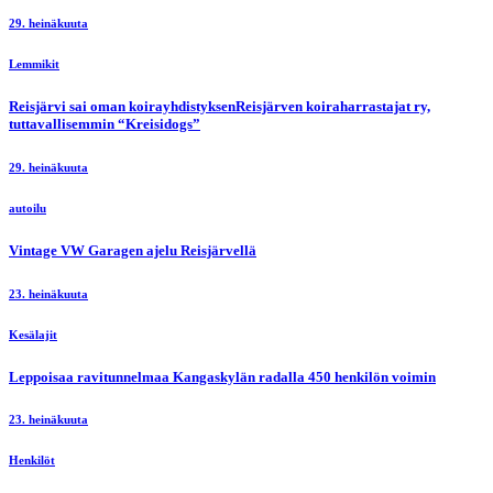
29. heinäkuuta
Lemmikit
Reisjärvi sai oman koirayhdistyksenReisjärven koiraharrastajat ry,
tuttavallisemmin “Kreisidogs”
29. heinäkuuta
autoilu
Vintage VW Garagen ajelu Reisjärvellä
23. heinäkuuta
Kesälajit
Leppoisaa ravitunnelmaa Kangaskylän radalla 450 henkilön voimin
23. heinäkuuta
Henkilöt