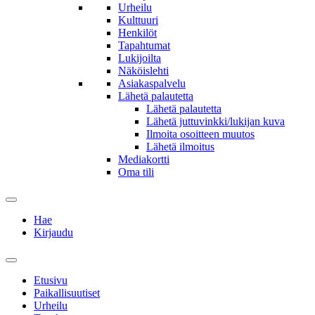
Urheilu
Kulttuuri
Henkilöt
Tapahtumat
Lukijoilta
Näköislehti
Asiakaspalvelu
Lähetä palautetta
Lähetä palautetta
Lähetä juttuvinkki/lukijan kuva
Ilmoita osoitteen muutos
Lähetä ilmoitus
Mediakortti
Oma tili
Hae
Kirjaudu
Etusivu
Paikallisuutiset
Urheilu