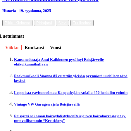
Historia
19. syyskuuta, 2025
Pikku Kivineva
Pitkäjärvi
Sievi
Tuulivoima
Luetuimmat
Viikko
Kuukausi
Vuosi
Kansanedustaja Antti Kaikkonen pysähtyi Reisjärvelle
ohikulkumatkallaan
Rockmusikaali Vuonna 85 esitettiin yleisön pyynnöstä uudelleen tänä
kesänä
Leppoisaa ravitunnelmaa Kangaskylän radalla 450 henkilön voimin
Vintage VW Garagen ajelu Reisjärvellä
Reisjärvi sai oman koirayhdistyksenReisjärven koiraharrastajat ry,
tuttavallisemmin “Kreisidogs”