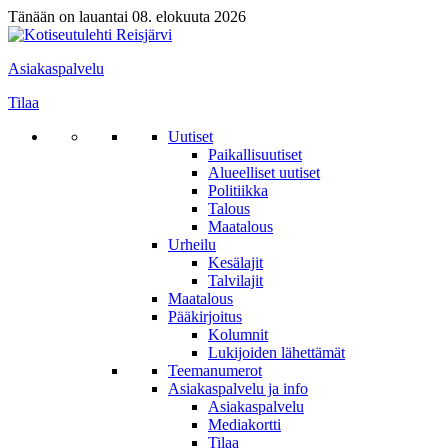
Tänään on lauantai 08. elokuuta 2026
Asiakaspalvelu
Tilaa
Uutiset
Paikallisuutiset
Alueelliset uutiset
Politiikka
Talous
Maatalous
Urheilu
Kesälajit
Talvilajit
Maatalous
Pääkirjoitus
Kolumnit
Lukijoiden lähettämät
Teemanumerot
Asiakaspalvelu ja info
Asiakaspalvelu
Mediakortti
Tilaa