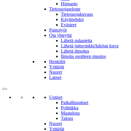
Hinnasto
Tietosuojaseloste
Tietosuojakuvaus
Käyttöehdot
Evästeet
Painotyöt
Ota yhteyttä
Lähetä palautetta
Lähetä juttuvinkki/lukijan kuva
Lähetä ilmoitus
Ilmoita osoitteen muutos
Henkilöt
Yrittäjät
Nuoret
Lapset
Uutiset
Paikallisuutiset
Politiikka
Maatalous
Talous
Nuoret
Yrittäjät