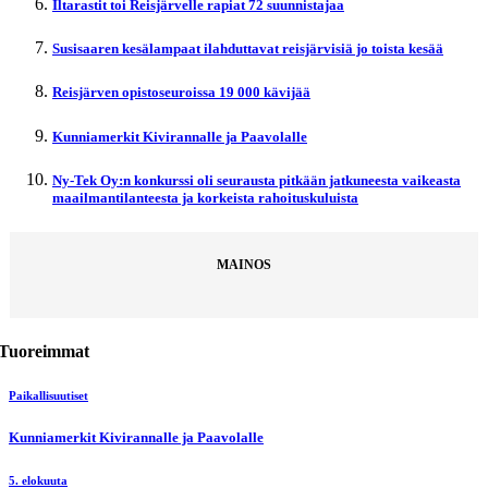
Iltarastit toi Reisjärvelle rapiat 72 suunnistajaa
Susisaaren kesälampaat ilahduttavat reisjärvisiä jo toista kesää
Reisjärven opistoseuroissa 19 000 kävijää
Kunniamerkit Kivirannalle ja Paavolalle
Ny-Tek Oy:n konkurssi oli seurausta pitkään jatkuneesta vaikeasta
maailmantilanteesta ja korkeista rahoituskuluista
MAINOS
Tuoreimmat
Paikallisuutiset
Kunniamerkit Kivirannalle ja Paavolalle
5. elokuuta