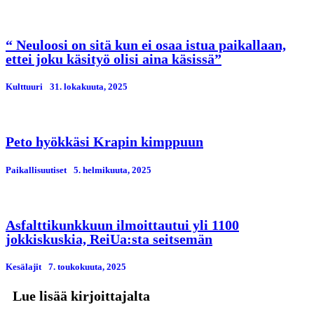
“ Neuloosi on sitä kun ei osaa istua paikallaan,
ettei joku käsityö olisi aina käsissä”
Kulttuuri
31. lokakuuta, 2025
Peto hyökkäsi Krapin kimppuun
Paikallisuutiset
5. helmikuuta, 2025
Asfalttikunkkuun ilmoittautui yli 1100
jokkiskuskia, ReiUa:sta seitsemän
Kesälajit
7. toukokuuta, 2025
Lue lisää kirjoittajalta