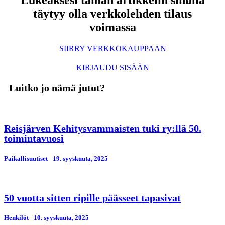
Lukeaksesi tämän artikkelin sinulla
täytyy olla verkkolehden tilaus
voimassa
SIIRRY VERKKOKAUPPAAN
KIRJAUDU SISÄÄN
Luitko jo nämä jutut?
Reisjärven Kehitysvammaisten tuki ry:llä 50.
toimintavuosi
Paikallisuutiset
19. syyskuuta, 2025
50 vuotta sitten ripille päässeet tapasivat
Henkilöt
10. syyskuuta, 2025