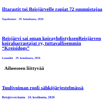
Iltarastit toi Reisjärvelle rapiat 72 suunnistajaa
Tapahtumat
29. heinäkuuta, 2026
Reisjärvi sai oman koirayhdistyksenReisjärven
koiraharrastajat ry, tuttavallisemmin
“Kreisidogs”
Lemmikit
29. heinäkuuta, 2026
Aiheeseen liittyvää
Tuulivoiman rooli sähköjärjestelmässä
Reisjärven kunta
24. kesäkuuta, 2026