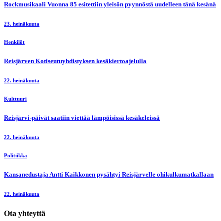
Rockmusikaali Vuonna 85 esitettiin yleisön pyynnöstä uudelleen tänä kesänä
23. heinäkuuta
Henkilöt
Reisjärven Kotiseutuyhdistyksen kesäkiertoajelulla
22. heinäkuuta
Kulttuuri
Reisjärvi-päivät saatiin viettää lämpöisissä kesäkeleissä
22. heinäkuuta
Politiikka
Kansanedustaja Antti Kaikkonen pysähtyi Reisjärvelle ohikulkumatkallaan
22. heinäkuuta
Ota yhteyttä