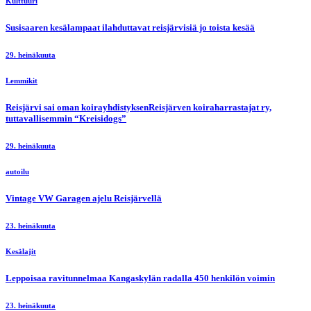
Kulttuuri
Susisaaren kesälampaat ilahduttavat reisjärvisiä jo toista kesää
29. heinäkuuta
Lemmikit
Reisjärvi sai oman koirayhdistyksenReisjärven koiraharrastajat ry,
tuttavallisemmin “Kreisidogs”
29. heinäkuuta
autoilu
Vintage VW Garagen ajelu Reisjärvellä
23. heinäkuuta
Kesälajit
Leppoisaa ravitunnelmaa Kangaskylän radalla 450 henkilön voimin
23. heinäkuuta