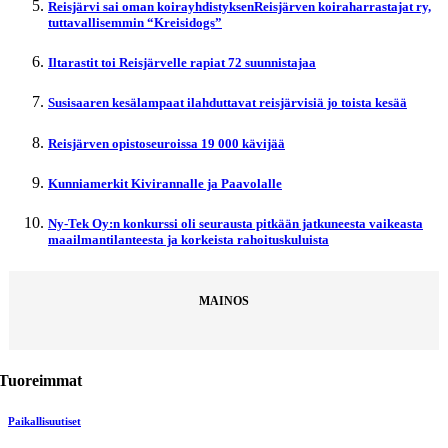
Reisjärvi sai oman koirayhdistyksenReisjärven koiraharrastajat ry,
tuttavallisemmin “Kreisidogs”
Iltarastit toi Reisjärvelle rapiat 72 suunnistajaa
Susisaaren kesälampaat ilahduttavat reisjärvisiä jo toista kesää
Reisjärven opistoseuroissa 19 000 kävijää
Kunniamerkit Kivirannalle ja Paavolalle
Ny-Tek Oy:n konkurssi oli seurausta pitkään jatkuneesta vaikeasta
maailmantilanteesta ja korkeista rahoituskuluista
MAINOS
Tuoreimmat
Paikallisuutiset