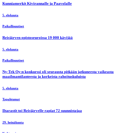
Kunniamerkit Kivirannalle ja Paavolalle
5. elokuuta
Paikallisuutiset
Reisjärven opistoseuroissa 19 000 kävijää
5. elokuuta
Paikallisuutiset
Ny-Tek Oy:n konkurssi oli seurausta pitkään jatkuneesta vaikeasta
maailmantilanteesta ja korkeista rahoituskuluista
5. elokuuta
Tapahtumat
Iltarastit toi Reisjärvelle rapiat 72 suunnistajaa
29. heinäkuuta