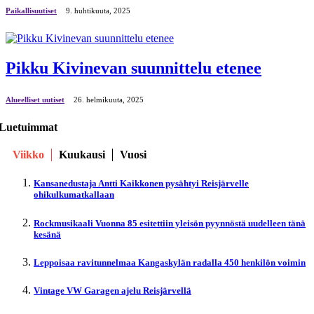
Paikallisuutiset
9. huhtikuuta, 2025
Pikku Kivinevan suunnittelu etenee
Alueelliset uutiset
26. helmikuuta, 2025
Luetuimmat
Viikko
Kuukausi
Vuosi
Kansanedustaja Antti Kaikkonen pysähtyi Reisjärvelle
ohikulkumatkallaan
Rockmusikaali Vuonna 85 esitettiin yleisön pyynnöstä uudelleen tänä
kesänä
Leppoisaa ravitunnelmaa Kangaskylän radalla 450 henkilön voimin
Vintage VW Garagen ajelu Reisjärvellä