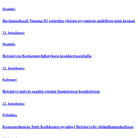
Henkilöt
Rockmusikaali Vuonna 85 esitettiin yleisön pyynnöstä uudelleen tänä kesänä
23. heinäkuuta
Henkilöt
Reisjärven Kotiseutuyhdistyksen kesäkiertoajelulla
22. heinäkuuta
Kulttuuri
Reisjärvi-päivät saatiin viettää lämpöisissä kesäkeleissä
22. heinäkuuta
Politiikka
Kansanedustaja Antti Kaikkonen pysähtyi Reisjärvelle ohikulkumatkallaan