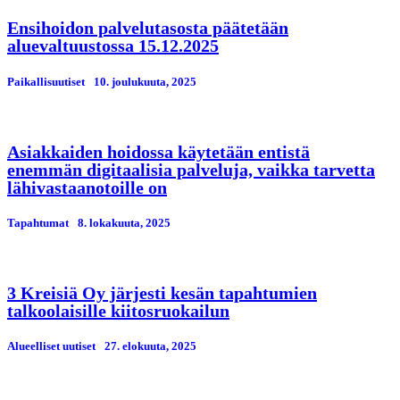
Ensihoidon palvelutasosta päätetään
aluevaltuustossa 15.12.2025
Paikallisuutiset
10. јoulukuuta, 2025
Asiakkaiden hoidossa käytetään entistä
enemmän digitaalisia palveluja, vaikka tarvetta
lähivastaanotoille on
Tapahtumat
8. lokakuuta, 2025
3 Kreisiä Oy järjesti kesän tapahtumien
talkoolaisille kiitosruokailun
Alueelliset uutiset
27. elokuuta, 2025