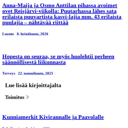
Anna-Maija ja Osmo Anttilan pihassa avoimet
ovet Reisjärvi-viikolla: Puutarhassa lähes sata
erilaista puuvartista kasvi-lajia mm. 43 erilaista
puulajia – nähtävää riittää
Luonto
8. heinäkuuta, 2026
Hopesta on seuraa, se myös huolehtii perheen
säännöllisestä liikunnasta
Terveys
22. tammikuuta, 2025
Lue lisää kirjoittajalta
Toimitus
Kunniamerkit Kivirannalle ja Paavolalle