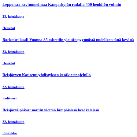
Leppoisaa ravitunnelmaa Kangaskylän radalla 450 henkilön voimin
23. heinäkuuta
Henkilöt
Rockmusikaali Vuonna 85 esitettiin yleisön pyynnöstä uudelleen tänä kesänä
23. heinäkuuta
Henkilöt
Reisjärven Kotiseutuyhdistyksen kesäkiertoajelulla
22. heinäkuuta
Kulttuuri
Reisjärvi-päivät saatiin viettää lämpöisissä kesäkeleissä
22. heinäkuuta
Politiikka