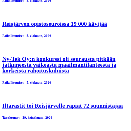
Paikallisuutiset
5. elokuuta, 2026
Reisjärven opistoseuroissa 19 000 kävijää
Paikallisuutiset
5. elokuuta, 2026
Ny-Tek Oy:n konkurssi oli seurausta pitkään
jatkuneesta vaikeasta maailmantilanteesta ja
korkeista rahoituskuluista
Paikallisuutiset
5. elokuuta, 2026
Iltarastit toi Reisjärvelle rapiat 72 suunnistajaa
Tapahtumat
29. heinäkuuta, 2026