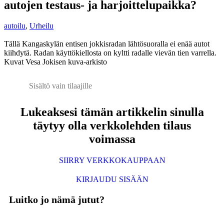
autojen testaus- ja harjoittelupaikka?
autoilu
,
Urheilu
Tällä Kangaskylän entisen jokkisradan lähtösuoralla ei enää autot
kiihdytä. Radan käyttökiellosta on kyltti radalle vievän tien varrella.
Kuvat Vesa Jokisen kuva-arkisto
Sisältö vain tilaajille
Lukeaksesi tämän artikkelin sinulla
täytyy olla verkkolehden tilaus
voimassa
SIIRRY VERKKOKAUPPAAN
KIRJAUDU SISÄÄN
Luitko jo nämä jutut?