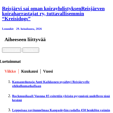
Reisjärvi sai oman koirayhdistyksenReisjärven
koiraharrastajat ry, tuttavallisemmin
“Kreisidogs”
Lemmikit
29. heinäkuuta, 2026
Aiheeseen liittyvää
Jokkisrata
ReiUa ry
Luetuimmat
Viikko
Kuukausi
Vuosi
Kansanedustaja Antti Kaikkonen pysähtyi Reisjärvelle
ohikulkumatkallaan
Rockmusikaali Vuonna 85 esitettiin yleisön pyynnöstä uudelleen tänä
kesänä
Leppoisaa ravitunnelmaa Kangaskylän radalla 450 henkilön voimin