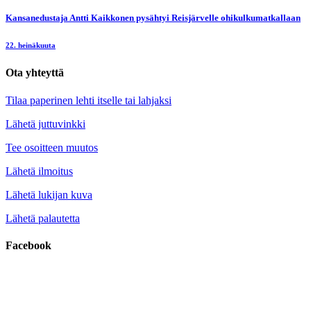
Kansanedustaja Antti Kaikkonen pysähtyi Reisjärvelle ohikulkumatkallaan
22. heinäkuuta
Ota yhteyttä
Tilaa paperinen lehti itselle tai lahjaksi
Lähetä juttuvinkki
Tee osoitteen muutos
Lähetä ilmoitus
Lähetä lukijan kuva
Lähetä palautetta
Facebook