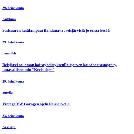
29. heinäkuuta
Kulttuuri
Susisaaren kesälampaat ilahduttavat reisjärvisiä jo toista kesää
29. heinäkuuta
Lemmikit
Reisjärvi sai oman koirayhdistyksenReisjärven koiraharrastajat ry,
tuttavallisemmin “Kreisidogs”
29. heinäkuuta
autoilu
Vintage VW Garagen ajelu Reisjärvellä
23. heinäkuuta
Kesälajit