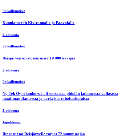
Paikallisuutiset
Kunniamerkit Kivirannalle ja Paavolalle
5. elokuuta
Paikallisuutiset
Reisjärven opistoseuroissa 19 000 kävijää
5. elokuuta
Paikallisuutiset
Ny-Tek Oy:n konkurssi oli seurausta pitkään jatkuneesta vaikeasta
maailmantilanteesta ja korkeista rahoituskuluista
5. elokuuta
Tapahtumat
Iltarastit toi Reisjärvelle rapiat 72 suunnistajaa