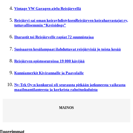
Vintage VW Garagen ajelu Reisjärvellä
Reisjärvi sai oman koirayhdistyksenReisjärven koiraharrastajat ry,
tuttavallisemmin “Kreisidogs”
Iltarastit toi Reisjärvelle rapiat 72 suunnistajaa
Susisaaren kesälampaat ilahduttavat reisjärvisiä jo toista kesää
Reisjärven opistoseuroissa 19 000 kävijää
Kunniamerkit Kivirannalle ja Paavolalle
Ny-Tek Oy:n konkurssi oli seurausta pitkään jatkuneesta vaikeasta
maailmantilanteesta ja korkeista rahoituskuluista
MAINOS
Tuoreimmat