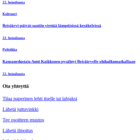
22. heinäkuuta
Kulttuuri
Reisjärvi-päivät saatiin viettää lämpöisissä kesäkeleissä
22. heinäkuuta
Politiikka
Kansanedustaja Antti Kaikkonen pysähtyi Reisjärvelle ohikulkumatkallaan
22. heinäkuuta
Ota yhteyttä
Tilaa paperinen lehti itselle tai lahjaksi
Lähetä juttuvinkki
Tee osoitteen muutos
Lähetä ilmoitus