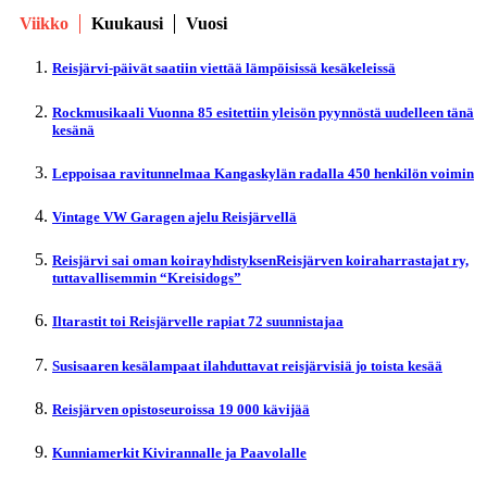
Viikko
Kuukausi
Vuosi
Reisjärvi-päivät saatiin viettää lämpöisissä kesäkeleissä
Rockmusikaali Vuonna 85 esitettiin yleisön pyynnöstä uudelleen tänä
kesänä
Leppoisaa ravitunnelmaa Kangaskylän radalla 450 henkilön voimin
Vintage VW Garagen ajelu Reisjärvellä
Reisjärvi sai oman koirayhdistyksenReisjärven koiraharrastajat ry,
tuttavallisemmin “Kreisidogs”
Iltarastit toi Reisjärvelle rapiat 72 suunnistajaa
Susisaaren kesälampaat ilahduttavat reisjärvisiä jo toista kesää
Reisjärven opistoseuroissa 19 000 kävijää
Kunniamerkit Kivirannalle ja Paavolalle