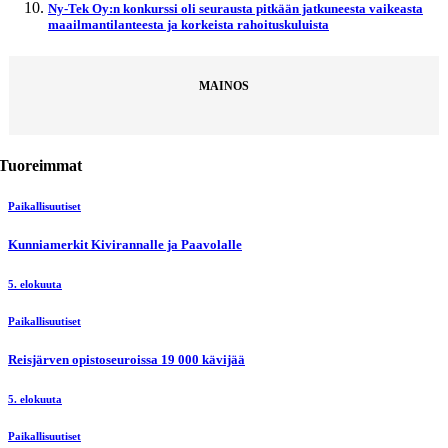
Ny-Tek Oy:n konkurssi oli seurausta pitkään jatkuneesta vaikeasta
maailmantilanteesta ja korkeista rahoituskuluista
MAINOS
Tuoreimmat
Paikallisuutiset
Kunniamerkit Kivirannalle ja Paavolalle
5. elokuuta
Paikallisuutiset
Reisjärven opistoseuroissa 19 000 kävijää
5. elokuuta
Paikallisuutiset