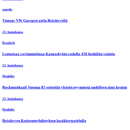
autoilu
Vintage VW Garagen ajelu Reisjärvellä
23. heinäkuuta
Kesälajit
Leppoisaa ravitunnelmaa Kangaskylän radalla 450 henkilön voimin
23. heinäkuuta
Henkilöt
Rockmusikaali Vuonna 85 esitettiin yleisön pyynnöstä uudelleen tänä kesänä
23. heinäkuuta
Henkilöt
Reisjärven Kotiseutuyhdistyksen kesäkiertoajelulla