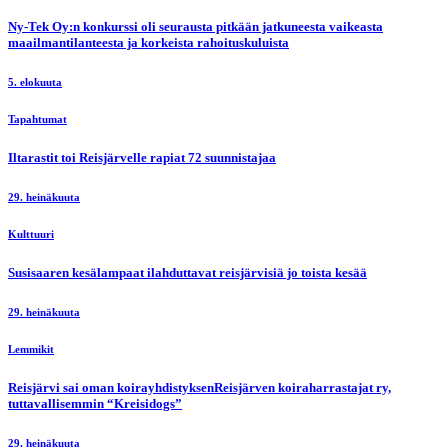
Ny-Tek Oy:n konkurssi oli seurausta pitkään jatkuneesta vaikeasta
maailmantilanteesta ja korkeista rahoituskuluista
5. elokuuta
Tapahtumat
Iltarastit toi Reisjärvelle rapiat 72 suunnistajaa
29. heinäkuuta
Kulttuuri
Susisaaren kesälampaat ilahduttavat reisjärvisiä jo toista kesää
29. heinäkuuta
Lemmikit
Reisjärvi sai oman koirayhdistyksenReisjärven koiraharrastajat ry,
tuttavallisemmin “Kreisidogs”
29. heinäkuuta