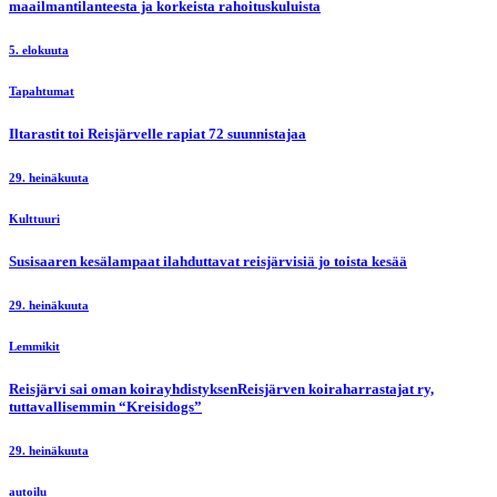
maailmantilanteesta ja korkeista rahoituskuluista
5. elokuuta
Tapahtumat
Iltarastit toi Reisjärvelle rapiat 72 suunnistajaa
29. heinäkuuta
Kulttuuri
Susisaaren kesälampaat ilahduttavat reisjärvisiä jo toista kesää
29. heinäkuuta
Lemmikit
Reisjärvi sai oman koirayhdistyksenReisjärven koiraharrastajat ry,
tuttavallisemmin “Kreisidogs”
29. heinäkuuta
autoilu