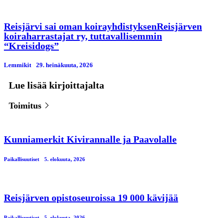
Reisjärvi sai oman koirayhdistyksenReisjärven
koiraharrastajat ry, tuttavallisemmin
“Kreisidogs”
Lemmikit
29. heinäkuuta, 2026
Lue lisää kirjoittajalta
Toimitus
Kunniamerkit Kivirannalle ja Paavolalle
Paikallisuutiset
5. elokuuta, 2026
Reisjärven opistoseuroissa 19 000 kävijää
Paikallisuutiset
5. elokuuta, 2026