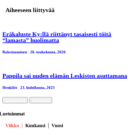
Aiheeseen liittyvää
Eräkaluste Ky:llä riittänyt tasaisesti töitä
“lamasta” huolimatta
Rakentaminen
20. toukokuuta, 2026
Pappila sai uuden elämän Leskisten asuttamana
Henkilöt
23. huhtikuuta, 2025
Remontointi
vesivaurio
Luetuimmat
Viikko
Kuukausi
Vuosi