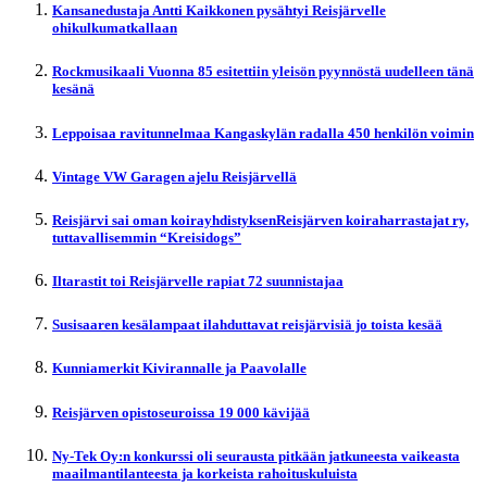
Kansanedustaja Antti Kaikkonen pysähtyi Reisjärvelle
ohikulkumatkallaan
Rockmusikaali Vuonna 85 esitettiin yleisön pyynnöstä uudelleen tänä
kesänä
Leppoisaa ravitunnelmaa Kangaskylän radalla 450 henkilön voimin
Vintage VW Garagen ajelu Reisjärvellä
Reisjärvi sai oman koirayhdistyksenReisjärven koiraharrastajat ry,
tuttavallisemmin “Kreisidogs”
Iltarastit toi Reisjärvelle rapiat 72 suunnistajaa
Susisaaren kesälampaat ilahduttavat reisjärvisiä jo toista kesää
Kunniamerkit Kivirannalle ja Paavolalle
Reisjärven opistoseuroissa 19 000 kävijää
Ny-Tek Oy:n konkurssi oli seurausta pitkään jatkuneesta vaikeasta
maailmantilanteesta ja korkeista rahoituskuluista