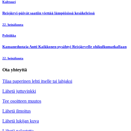
Kulttuuri
Reisjärvi-päivät saatiin viettää lämpöisissä kesäkeleissä
22. heinäkuuta
Politiikka
Kansanedustaja Antti Kaikkonen pysähtyi Reisjärvelle ohikulkumatkallaan
22. heinäkuuta
Ota yhteyttä
Tilaa paperinen lehti itselle tai lahjaksi
Lähetä juttuvinkki
Tee osoitteen muutos
Lähetä ilmoitus
Lähetä lukijan kuva
Lähetä palautetta