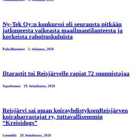
Ny-Tek Oy:n konkurssi oli seurausta pitkään
jatkuneesta vaikeasta maailmantilanteesta ja
korkeista rahoituskuluista
Paikallisuutiset
5. elokuuta, 2026
Iltarastit toi Reisjärvelle rapiat 72 suunnistajaa
Tapahtumat
29. heinäkuuta, 2026
Reisjärvi sai oman koirayhdistyksenReisjärven
koiraharrastajat ry, tuttavallisemmin
“Kreisidogs”
Lemmikit
29. heinäkuuta, 2026