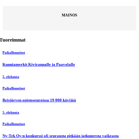
MAINOS
Tuoreimmat
Paikallisuutiset
Kunniamerkit Kivirannalle ja Paavolalle
5. elokuuta
Paikallisuutiset
Reisjärven opistoseuroissa 19 000 kävijää
5. elokuuta
Paikallisuutiset
Ny-Tek Oy:n konkurssi oli seurausta pitkään jatkuneesta vaikeasta