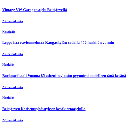
Vintage VW Garagen ajelu Reisjärvellä
23. heinäkuuta
Kesälajit
Leppoisaa ravitunnelmaa Kangaskylän radalla 450 henkilön voimin
23. heinäkuuta
Henkilöt
Rockmusikaali Vuonna 85 esitettiin yleisön pyynnöstä uudelleen tänä kesänä
23. heinäkuuta
Henkilöt
Reisjärven Kotiseutuyhdistyksen kesäkiertoajelulla
22. heinäkuuta