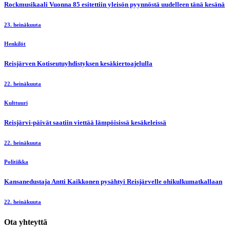
Rockmusikaali Vuonna 85 esitettiin yleisön pyynnöstä uudelleen tänä kesänä
23. heinäkuuta
Henkilöt
Reisjärven Kotiseutuyhdistyksen kesäkiertoajelulla
22. heinäkuuta
Kulttuuri
Reisjärvi-päivät saatiin viettää lämpöisissä kesäkeleissä
22. heinäkuuta
Politiikka
Kansanedustaja Antti Kaikkonen pysähtyi Reisjärvelle ohikulkumatkallaan
22. heinäkuuta
Ota yhteyttä