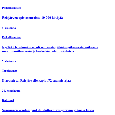
Paikallisuutiset
Reisjärven opistoseuroissa 19 000 kävijää
5. elokuuta
Paikallisuutiset
Ny-Tek Oy:n konkurssi oli seurausta pitkään jatkuneesta vaikeasta
maailmantilanteesta ja korkeista rahoituskuluista
5. elokuuta
Tapahtumat
Iltarastit toi Reisjärvelle rapiat 72 suunnistajaa
29. heinäkuuta
Kulttuuri
Susisaaren kesälampaat ilahduttavat reisjärvisiä jo toista kesää