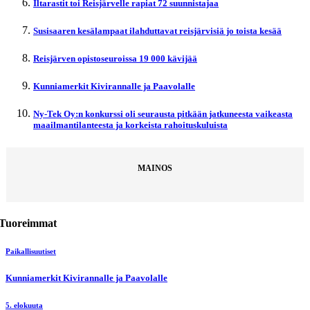
Iltarastit toi Reisjärvelle rapiat 72 suunnistajaa
Susisaaren kesälampaat ilahduttavat reisjärvisiä jo toista kesää
Reisjärven opistoseuroissa 19 000 kävijää
Kunniamerkit Kivirannalle ja Paavolalle
Ny-Tek Oy:n konkurssi oli seurausta pitkään jatkuneesta vaikeasta
maailmantilanteesta ja korkeista rahoituskuluista
MAINOS
Tuoreimmat
Paikallisuutiset
Kunniamerkit Kivirannalle ja Paavolalle
5. elokuuta