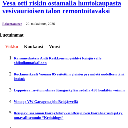
Vesa otti riskin ostamalla huutokaupasta
vesivaurioisen talon remontoitavaksi
Rakentaminen
20. toukokuuta, 2026
Luetuimmat
Viikko
Kuukausi
Vuosi
Kansanedustaja Antti Kaikkonen pysähtyi Reisjärvelle
ohikulkumatkallaan
Rockmusikaali Vuonna 85 esitettiin yleisön pyynnöstä uudelleen tänä
kesänä
Leppoisaa ravitunnelmaa Kangaskylän radalla 450 henkilön voimin
Vintage VW Garagen ajelu Reisjärvellä
Reisjärvi sai oman koirayhdistyksenReisjärven koiraharrastajat ry,
tuttavallisemmin “Kreisidogs”