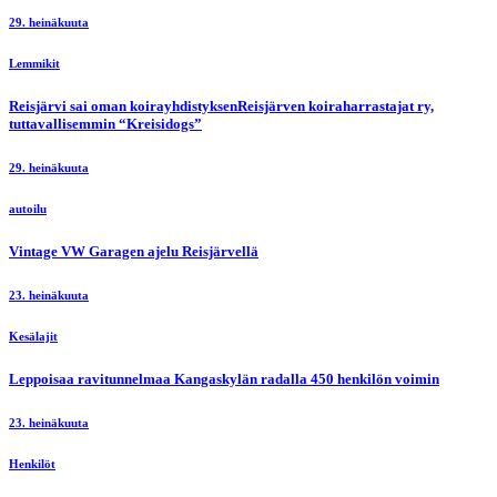
29. heinäkuuta
Lemmikit
Reisjärvi sai oman koirayhdistyksenReisjärven koiraharrastajat ry,
tuttavallisemmin “Kreisidogs”
29. heinäkuuta
autoilu
Vintage VW Garagen ajelu Reisjärvellä
23. heinäkuuta
Kesälajit
Leppoisaa ravitunnelmaa Kangaskylän radalla 450 henkilön voimin
23. heinäkuuta
Henkilöt