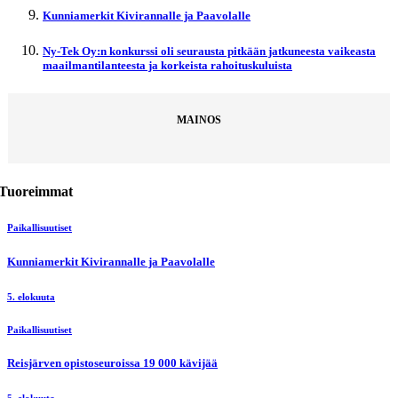
Kunniamerkit Kivirannalle ja Paavolalle
Ny-Tek Oy:n konkurssi oli seurausta pitkään jatkuneesta vaikeasta
maailmantilanteesta ja korkeista rahoituskuluista
MAINOS
Tuoreimmat
Paikallisuutiset
Kunniamerkit Kivirannalle ja Paavolalle
5. elokuuta
Paikallisuutiset
Reisjärven opistoseuroissa 19 000 kävijää