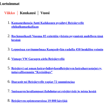
Luetuimmat
Viikko
Kuukausi
Vuosi
Kansanedustaja Antti Kaikkonen pysähtyi Reisjärvelle
ohikulkumatkallaan
Rockmusikaali Vuonna 85 esitettiin yleisön pyynnöstä uudelleen tänä
kesänä
Leppoisaa ravitunnelmaa Kangaskylän radalla 450 henkilön voimin
Vintage VW Garagen ajelu Reisjärvellä
Reisjärvi sai oman koirayhdistyksenReisjärven koiraharrastajat ry,
tuttavallisemmin “Kreisidogs”
Iltarastit toi Reisjärvelle rapiat 72 suunnistajaa
Susisaaren kesälampaat ilahduttavat reisjärvisiä jo toista kesää
Reisjärven opistoseuroissa 19 000 kävijää