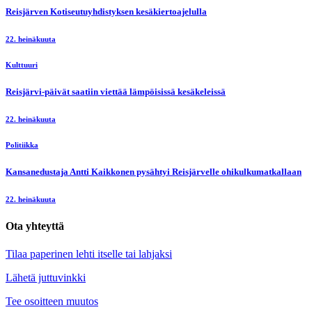
Reisjärven Kotiseutuyhdistyksen kesäkiertoajelulla
22. heinäkuuta
Kulttuuri
Reisjärvi-päivät saatiin viettää lämpöisissä kesäkeleissä
22. heinäkuuta
Politiikka
Kansanedustaja Antti Kaikkonen pysähtyi Reisjärvelle ohikulkumatkallaan
22. heinäkuuta
Ota yhteyttä
Tilaa paperinen lehti itselle tai lahjaksi
Lähetä juttuvinkki
Tee osoitteen muutos