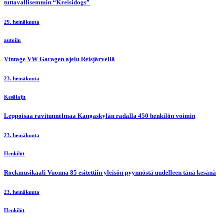
tuttavallisemmin “Kreisidogs”
29. heinäkuuta
autoilu
Vintage VW Garagen ajelu Reisjärvellä
23. heinäkuuta
Kesälajit
Leppoisaa ravitunnelmaa Kangaskylän radalla 450 henkilön voimin
23. heinäkuuta
Henkilöt
Rockmusikaali Vuonna 85 esitettiin yleisön pyynnöstä uudelleen tänä kesänä
23. heinäkuuta
Henkilöt