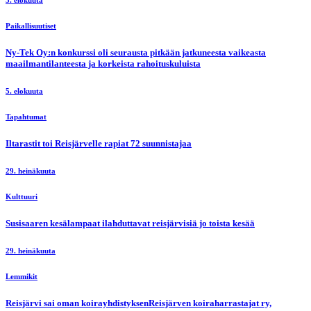
5. elokuuta
Paikallisuutiset
Ny-Tek Oy:n konkurssi oli seurausta pitkään jatkuneesta vaikeasta
maailmantilanteesta ja korkeista rahoituskuluista
5. elokuuta
Tapahtumat
Iltarastit toi Reisjärvelle rapiat 72 suunnistajaa
29. heinäkuuta
Kulttuuri
Susisaaren kesälampaat ilahduttavat reisjärvisiä jo toista kesää
29. heinäkuuta
Lemmikit
Reisjärvi sai oman koirayhdistyksenReisjärven koiraharrastajat ry,