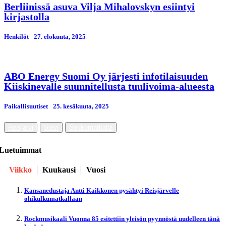
Berliinissä asuva Vilja Mihalovskyn esiintyi
kirjastolla
Henkilöt
27. elokuuta, 2025
ABO Energy Suomi Oy järjesti infotilaisuuden
Kiiskinevalle suunnitellusta tuulivoima-alueesta
Paikallisuutiset
25. kesäkuuta, 2025
Reisjärvi
Sievi
Sokkomatkalla
Luetuimmat
Viikko
Kuukausi
Vuosi
Kansanedustaja Antti Kaikkonen pysähtyi Reisjärvelle
ohikulkumatkallaan
Rockmusikaali Vuonna 85 esitettiin yleisön pyynnöstä uudelleen tänä