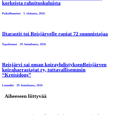
korkeista rahoituskuluista
Paikallisuutiset
5. elokuuta, 2026
Iltarastit toi Reisjärvelle rapiat 72 suunnistajaa
Tapahtumat
29. heinäkuuta, 2026
Reisjärvi sai oman koirayhdistyksenReisjärven
koiraharrastajat ry, tuttavallisemmin
“Kreisidogs”
Lemmikit
29. heinäkuuta, 2026
Aiheeseen liittyvää