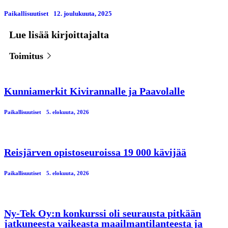
Paikallisuutiset
12. јoulukuuta, 2025
Lue lisää kirjoittajalta
Toimitus
Kunniamerkit Kivirannalle ja Paavolalle
Paikallisuutiset
5. elokuuta, 2026
Reisjärven opistoseuroissa 19 000 kävijää
Paikallisuutiset
5. elokuuta, 2026
Ny-Tek Oy:n konkurssi oli seurausta pitkään
jatkuneesta vaikeasta maailmantilanteesta ja