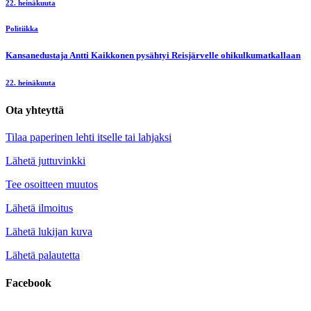
22. heinäkuuta
Politiikka
Kansanedustaja Antti Kaikkonen pysähtyi Reisjärvelle ohikulkumatkallaan
22. heinäkuuta
Ota yhteyttä
Tilaa paperinen lehti itselle tai lahjaksi
Lähetä juttuvinkki
Tee osoitteen muutos
Lähetä ilmoitus
Lähetä lukijan kuva
Lähetä palautetta
Facebook