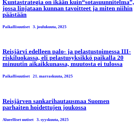
Kuntastrategia on ikään kuin“sotasuunnitelma”,
jossa linjataan kunnan tavoitteet ja miten niihin
päästään
Paikallisuutiset
3. јoulukuuta, 2025
Reisjärvi edelleen palo- ja pelastustoimessa III-
riskiluokassa, eli pelastusyksikkö paikalla 20
minuutin aikaikkunassa, muutosta ei tulossa
Paikallisuutiset
21. marraskuuta, 2025
Reisjärven sankarihautausmaa Suomen
parhaiten hoidettujen joukossa
Alueelliset uutiset
3. syyskuuta, 2025