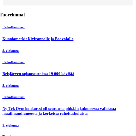
Tuoreimmat
Paikallisuutiset
Kunniamerkit Kivirannalle ja Paavolalle
5. elokuuta
Paikallisuutiset
Reisjärven opistoseuroissa 19 000 kävijää
5. elokuuta
Paikallisuutiset
Ny-Tek Oy:n konkurssi oli seurausta pitkään jatkuneesta vaikeasta
maailmantilanteesta ja korkeista rahoituskuluista
5. elokuuta