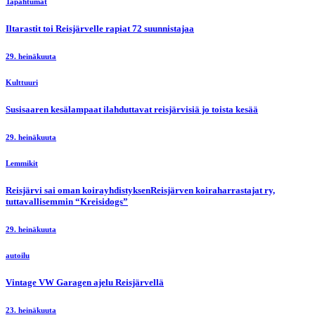
Tapahtumat
Iltarastit toi Reisjärvelle rapiat 72 suunnistajaa
29. heinäkuuta
Kulttuuri
Susisaaren kesälampaat ilahduttavat reisjärvisiä jo toista kesää
29. heinäkuuta
Lemmikit
Reisjärvi sai oman koirayhdistyksenReisjärven koiraharrastajat ry,
tuttavallisemmin “Kreisidogs”
29. heinäkuuta
autoilu
Vintage VW Garagen ajelu Reisjärvellä
23. heinäkuuta