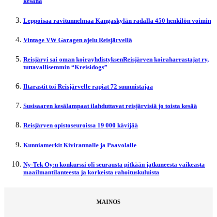
kesänä
Leppoisaa ravitunnelmaa Kangaskylän radalla 450 henkilön voimin
Vintage VW Garagen ajelu Reisjärvellä
Reisjärvi sai oman koirayhdistyksenReisjärven koiraharrastajat ry,
tuttavallisemmin “Kreisidogs”
Iltarastit toi Reisjärvelle rapiat 72 suunnistajaa
Susisaaren kesälampaat ilahduttavat reisjärvisiä jo toista kesää
Reisjärven opistoseuroissa 19 000 kävijää
Kunniamerkit Kivirannalle ja Paavolalle
Ny-Tek Oy:n konkurssi oli seurausta pitkään jatkuneesta vaikeasta
maailmantilanteesta ja korkeista rahoituskuluista
MAINOS