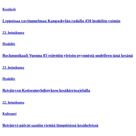
Kesälajit
Leppoisaa ravitunnelmaa Kangaskylän radalla 450 henkilön voimin
23. heinäkuuta
Henkilöt
Rockmusikaali Vuonna 85 esitettiin yleisön pyynnöstä uudelleen tänä kesänä
23. heinäkuuta
Henkilöt
Reisjärven Kotiseutuyhdistyksen kesäkiertoajelulla
22. heinäkuuta
Kulttuuri
Reisjärvi-päivät saatiin viettää lämpöisissä kesäkeleissä