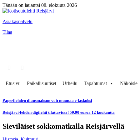
Tänään on lauantai 08. elokuuta 2026
Asiakaspalvelu
Tilaa
Etusivu
Paikallisuutiset
Urheilu
Tapahtumat
Näköisleh
Paperilehden tilausmaksun voit muuttaa e-laskuksi
Reisjärvi-lehden digilehti tilattavissa! 59,90 euroa 12 kuukautta
Sieviläiset sokkomatkalla Reisjärvellä
Historia
,
Kulttuuri