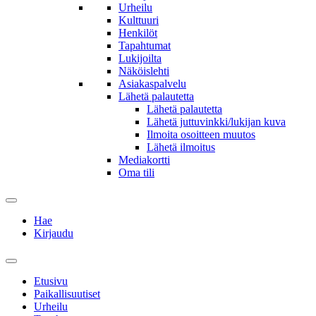
Urheilu
Kulttuuri
Henkilöt
Tapahtumat
Lukijoilta
Näköislehti
Asiakaspalvelu
Lähetä palautetta
Lähetä palautetta
Lähetä juttuvinkki/lukijan kuva
Ilmoita osoitteen muutos
Lähetä ilmoitus
Mediakortti
Oma tili
Hae
Kirjaudu
Etusivu
Paikallisuutiset
Urheilu