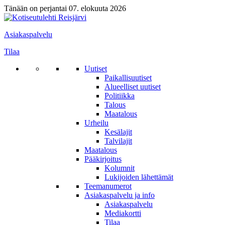
Tänään on perjantai 07. elokuuta 2026
Asiakaspalvelu
Tilaa
Uutiset
Paikallisuutiset
Alueelliset uutiset
Politiikka
Talous
Maatalous
Urheilu
Kesälajit
Talvilajit
Maatalous
Pääkirjoitus
Kolumnit
Lukijoiden lähettämät
Teemanumerot
Asiakaspalvelu ja info
Asiakaspalvelu
Mediakortti
Tilaa