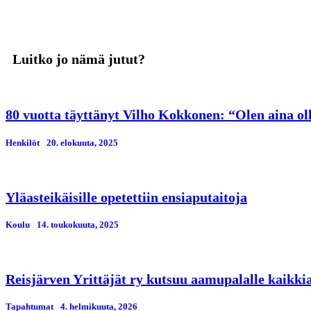
Luitko jo nämä jutut?
80 vuotta täyttänyt Vilho Kokkonen: “Olen aina ol
Henkilöt
20. elokuuta, 2025
Yläasteikäisille opetettiin ensiaputaitoja
Koulu
14. toukokuuta, 2025
Reisjärven Yrittäjät ry kutsuu aamupalalle kaikkia 
Tapahtumat
4. helmikuuta, 2026