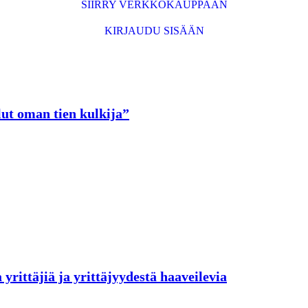
SIIRRY VERKKOKAUPPAAN
KIRJAUDU SISÄÄN
lut oman tien kulkija”
yrittäjiä ja yrittäjyydestä haaveilevia