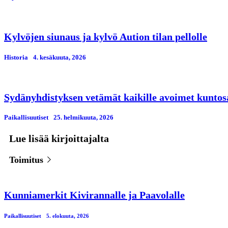
Kylvöjen siunaus ja kylvö Aution tilan pellolle
Historia
4. kesäkuuta, 2026
Sydänyhdistyksen vetämät kaikille avoimet kuntosa
Paikallisuutiset
25. helmikuuta, 2026
Lue lisää kirjoittajalta
Toimitus
Kunniamerkit Kivirannalle ja Paavolalle
Paikallisuutiset
5. elokuuta, 2026