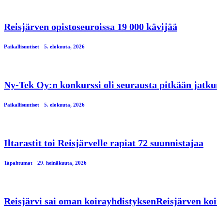
Reisjärven opistoseuroissa 19 000 kävijää
Paikallisuutiset
5. elokuuta, 2026
Ny-Tek Oy:n konkurssi oli seurausta pitkään jatku
Paikallisuutiset
5. elokuuta, 2026
Iltarastit toi Reisjärvelle rapiat 72 suunnistajaa
Tapahtumat
29. heinäkuuta, 2026
Reisjärvi sai oman koirayhdistyksenReisjärven koi