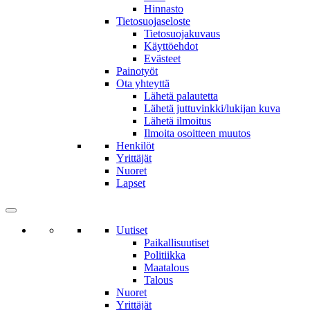
Hinnasto
Tietosuojaseloste
Tietosuojakuvaus
Käyttöehdot
Evästeet
Painotyöt
Ota yhteyttä
Lähetä palautetta
Lähetä juttuvinkki/lukijan kuva
Lähetä ilmoitus
Ilmoita osoitteen muutos
Henkilöt
Yrittäjät
Nuoret
Lapset
Uutiset
Paikallisuutiset
Politiikka
Maatalous
Talous
Nuoret
Yrittäjät