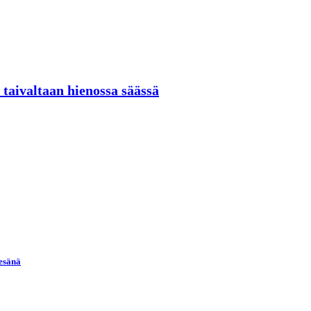
 taivaltaan hienossa säässä
kesänä