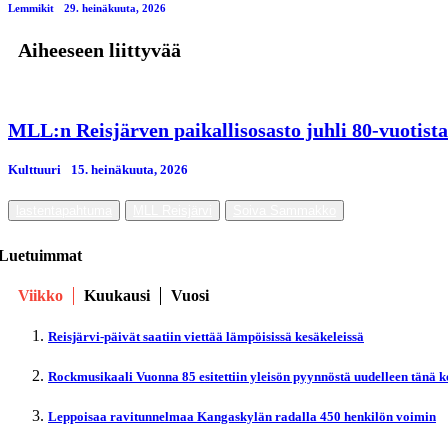
Lemmikit
29. heinäkuuta, 2026
Aiheeseen liittyvää
MLL:n Reisjärven paikallisosasto juhli 80-vuotista
Kulttuuri
15. heinäkuuta, 2026
lastentapahtuma
MLL Reisjärvi
Soiva Sammakko
Luetuimmat
Viikko
Kuukausi
Vuosi
Reisjärvi-päivät saatiin viettää lämpöisissä kesäkeleissä
Rockmusikaali Vuonna 85 esitettiin yleisön pyynnöstä uudelleen tänä 
Leppoisaa ravitunnelmaa Kangaskylän radalla 450 henkilön voimin