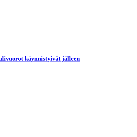
livuorot käynnistyivät jälleen