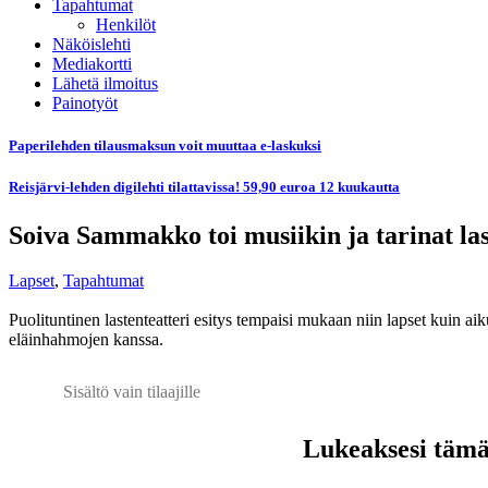
Tapahtumat
Henkilöt
Näköislehti
Mediakortti
Lähetä ilmoitus
Painotyöt
Paperilehden tilausmaksun voit muuttaa e-laskuksi
Reisjärvi-lehden digilehti tilattavissa! 59,90 euroa 12 kuukautta
Soiva Sammakko toi musiikin ja tarinat last
Lapset
,
Tapahtumat
Puolituntinen lastenteatteri esitys tempaisi mukaan niin lapset kuin ai
eläinhahmojen kanssa.
Sisältö vain tilaajille
Lukeaksesi tämän