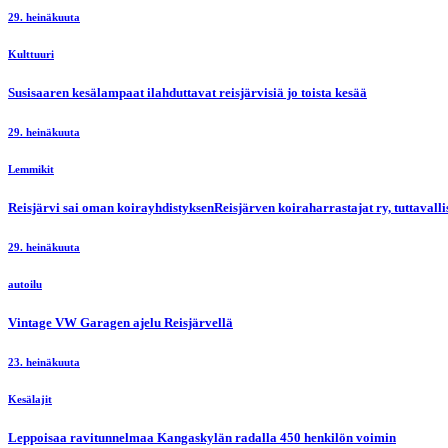
29. heinäkuuta
Kulttuuri
Susisaaren kesälampaat ilahduttavat reisjärvisiä jo toista kesää
29. heinäkuuta
Lemmikit
Reisjärvi sai oman koirayhdistyksenReisjärven koiraharrastajat ry, tuttaval
29. heinäkuuta
autoilu
Vintage VW Garagen ajelu Reisjärvellä
23. heinäkuuta
Kesälajit
Leppoisaa ravitunnelmaa Kangaskylän radalla 450 henkilön voimin