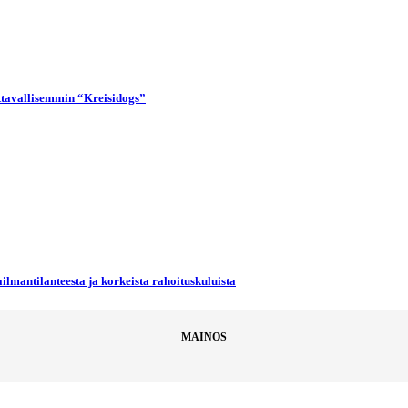
uttavallisemmin “Kreisidogs”
ilmantilanteesta ja korkeista rahoituskuluista
MAINOS