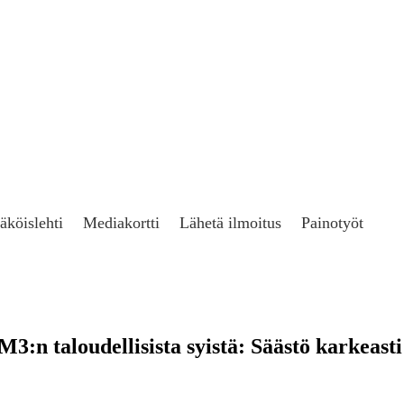
äköislehti
Mediakortti
Lähetä ilmoitus
Painotyöt
M3:n taloudellisista syistä: Säästö karkeast