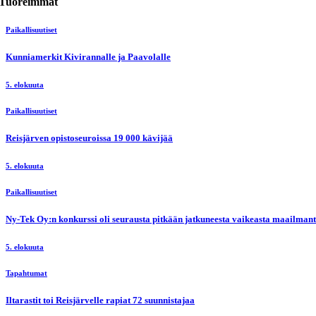
Tuoreimmat
Paikallisuutiset
Kunniamerkit Kivirannalle ja Paavolalle
5. elokuuta
Paikallisuutiset
Reisjärven opistoseuroissa 19 000 kävijää
5. elokuuta
Paikallisuutiset
Ny-Tek Oy:n konkurssi oli seurausta pitkään jatkuneesta vaikeasta maailmanti
5. elokuuta
Tapahtumat
Iltarastit toi Reisjärvelle rapiat 72 suunnistajaa