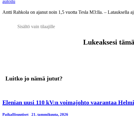
autoilu
Antti Rahkola on ajanut noin 1,5 vuotta Tesla M3:lla. – Latauksella aj
Sisältö vain tilaajille
Lukeaksesi tämän
Luitko jo nämä jutut?
Elenian uusi 110 kV:n voimajohto vaarantaa Helmi
Paikallisuutiset
21. tammikuuta, 2026