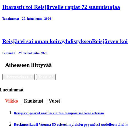
Iltarastit toi Reisjärvelle rapiat 72 suunnistajaa
Tapahtumat
29. heinäkuuta, 2026
Reisjärvi sai oman koirayhdistyksenReisjärven koi
Lemmikit
29. heinäkuuta, 2026
Aiheeseen liittyvää
liikennevakuutus
Tesla M3
Luetuimmat
Viikko
Kuukausi
Vuosi
Reisjärvi-päivät saatiin viettää lämpöisissä kesäkeleissä
Rockmusikaali Vuonna 85 esitettiin yleisön pyynnöstä uudelleen tänä 