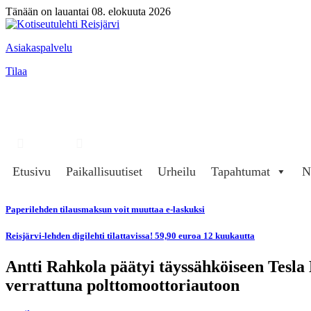
Tänään on lauantai 08. elokuuta 2026
Asiakaspalvelu
Tilaa
Hae
Kirjaudu
Etusivu
Paikallisuutiset
Urheilu
Tapahtumat
N
Paperilehden tilausmaksun voit muuttaa e-laskuksi
Reisjärvi-lehden digilehti tilattavissa! 59,90 euroa 12 kuukautta
Antti Rahkola päätyi täyssähköiseen Tesla 
verrattuna polttomoottoriautoon