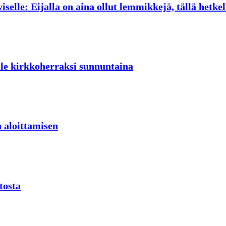
selle: Eijalla on aina ollut lemmikkejä, tällä hetke
lle kirkkoherraksi sunnuntaina
 aloittamisen
tosta