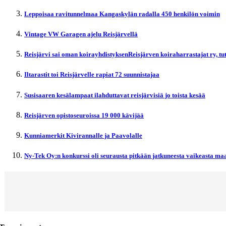
Leppoisaa ravitunnelmaa Kangaskylän radalla 450 henkilön voimin
Vintage VW Garagen ajelu Reisjärvellä
Reisjärvi sai oman koirayhdistyksenReisjärven koiraharrastajat ry, t
Iltarastit toi Reisjärvelle rapiat 72 suunnistajaa
Susisaaren kesälampaat ilahduttavat reisjärvisiä jo toista kesää
Reisjärven opistoseuroissa 19 000 kävijää
Kunniamerkit Kivirannalle ja Paavolalle
Ny-Tek Oy:n konkurssi oli seurausta pitkään jatkuneesta vaikeasta maa