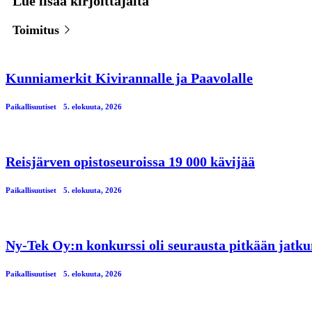
Lue lisää kirjoittajalta
Toimitus
Kunniamerkit Kivirannalle ja Paavolalle
Paikallisuutiset
5. elokuuta, 2026
Reisjärven opistoseuroissa 19 000 kävijää
Paikallisuutiset
5. elokuuta, 2026
Ny-Tek Oy:n konkurssi oli seurausta pitkään jatku
Paikallisuutiset
5. elokuuta, 2026