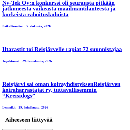
Ny-Tek Oy:n konkurssi oli seurausta pitkään
jatkuneesta vaikeasta maailmantilanteesta ja
korkeista rahoituskuluista
Paikallisuutiset
5. elokuuta, 2026
Iltarastit toi Reisjärvelle rapiat 72 suunnistajaa
Tapahtumat
29. heinäkuuta, 2026
Reisjärvi sai oman koirayhdistyksenReisjärven
koiraharrastajat ry, tuttavallisemmin
“Kreisidogs”
Lemmikit
29. heinäkuuta, 2026
Aiheeseen liittyvää