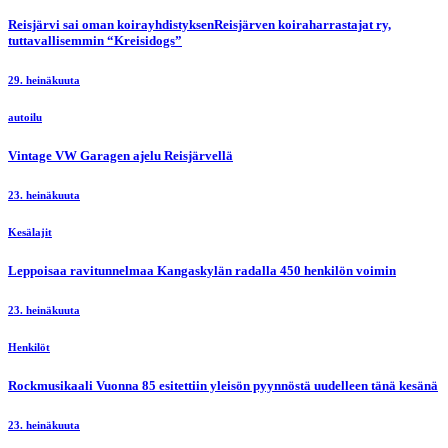
Reisjärvi sai oman koirayhdistyksenReisjärven koiraharrastajat ry,
tuttavallisemmin “Kreisidogs”
29. heinäkuuta
autoilu
Vintage VW Garagen ajelu Reisjärvellä
23. heinäkuuta
Kesälajit
Leppoisaa ravitunnelmaa Kangaskylän radalla 450 henkilön voimin
23. heinäkuuta
Henkilöt
Rockmusikaali Vuonna 85 esitettiin yleisön pyynnöstä uudelleen tänä kesänä
23. heinäkuuta