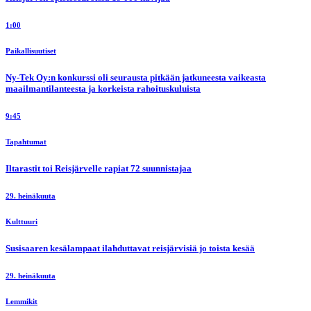
1:00
Paikallisuutiset
Ny-Tek Oy:n konkurssi oli seurausta pitkään jatkuneesta vaikeasta
maailmantilanteesta ja korkeista rahoituskuluista
9:45
Tapahtumat
Iltarastit toi Reisjärvelle rapiat 72 suunnistajaa
29. heinäkuuta
Kulttuuri
Susisaaren kesälampaat ilahduttavat reisjärvisiä jo toista kesää
29. heinäkuuta
Lemmikit