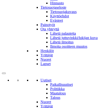
Hinnasto
Tietosuojaseloste
Tietosuojakuvaus
Käyttöehdot
Evästeet
Painotyöt
Ota yhteyttä
Lähetä palautetta
Lähetä juttuvinkki/lukijan kuva
Lähetä ilmoitus
Ilmoita osoitteen muutos
Henkilöt
Yrittäjät
Nuoret
Lapset
Uutiset
Paikallisuutiset
Politiikka
Maatalous
Talous
Nuoret
Yrittäjät