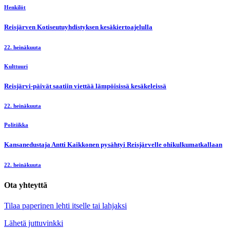
Henkilöt
Reisjärven Kotiseutuyhdistyksen kesäkiertoajelulla
22. heinäkuuta
Kulttuuri
Reisjärvi-päivät saatiin viettää lämpöisissä kesäkeleissä
22. heinäkuuta
Politiikka
Kansanedustaja Antti Kaikkonen pysähtyi Reisjärvelle ohikulkumatkallaan
22. heinäkuuta
Ota yhteyttä
Tilaa paperinen lehti itselle tai lahjaksi
Lähetä juttuvinkki