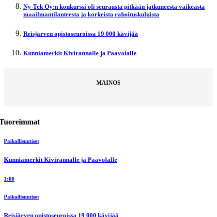
Ny-Tek Oy:n konkurssi oli seurausta pitkään jatkuneesta vaikeasta
maailmantilanteesta ja korkeista rahoituskuluista
Reisjärven opistoseuroissa 19 000 kävijää
Kunniamerkit Kivirannalle ja Paavolalle
MAINOS
Tuoreimmat
Paikallisuutiset
Kunniamerkit Kivirannalle ja Paavolalle
1:00
Paikallisuutiset
Reisjärven opistoseuroissa 19 000 kävijää