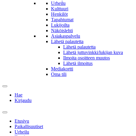
Urheilu
Kulttuuri
Henkilöt
Tapahtumat
Lukijoilta
Näköislehti
Asiakaspalvelu
Lähetä palautetta
Lähetä palautetta
Lähetä juttuvinkki/lukijan kuva
Ilmoita osoitteen muutos
Lähetä ilmoitus
Mediakortti
Oma tili
Hae
Kirjaudu
Etusivu
Paikallisuutiset
Urheilu