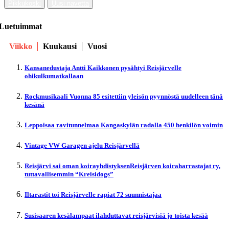
Pikkukoski
Uusi navetta
Luetuimmat
Viikko
Kuukausi
Vuosi
Kansanedustaja Antti Kaikkonen pysähtyi Reisjärvelle
ohikulkumatkallaan
Rockmusikaali Vuonna 85 esitettiin yleisön pyynnöstä uudelleen tänä
kesänä
Leppoisaa ravitunnelmaa Kangaskylän radalla 450 henkilön voimin
Vintage VW Garagen ajelu Reisjärvellä
Reisjärvi sai oman koirayhdistyksenReisjärven koiraharrastajat ry,
tuttavallisemmin “Kreisidogs”
Iltarastit toi Reisjärvelle rapiat 72 suunnistajaa
Susisaaren kesälampaat ilahduttavat reisjärvisiä jo toista kesää