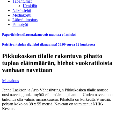
Tapahtumat
Henkilöt
Näköislehti
Mediakortti
Lähetä ilmoitus
Painotyöt
Paperilehden tilausmaksun voit muuttaa e-laskuksi
Reisjärvi-lehden digilehti tilattavissa! 59,90 euroa 12 kuukautta
Pikkukosken tilalle rakentuva pihatto
tuplaa eläinmäärän, hiehot vuokratiloista
vanhaan navettaan
Maatalous
Jenna Laakson ja Arto Vähäsöyringin Pikkukosken tilalle nousee
uusi navetta, jonka myötä eläinmäärä tuplaantuu. Uuden navetan on
tarkoitus olla valmis marraskuussa. Pihatolla on korkeutta 9 metriä,
pohjan koko on 38 x 55 metriä. Navetan on toimittanut NHK-
Keskus.