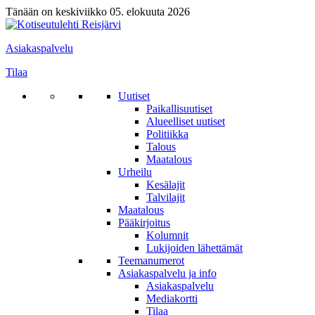
Tänään on keskiviikko 05. elokuuta 2026
Asiakaspalvelu
Tilaa
Uutiset
Paikallisuutiset
Alueelliset uutiset
Politiikka
Talous
Maatalous
Urheilu
Kesälajit
Talvilajit
Maatalous
Pääkirjoitus
Kolumnit
Lukijoiden lähettämät
Teemanumerot
Asiakaspalvelu ja info
Asiakaspalvelu
Mediakortti
Tilaa