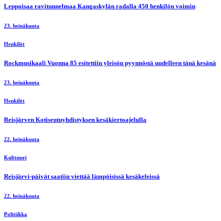
Leppoisaa ravitunnelmaa Kangaskylän radalla 450 henkilön voimin
23. heinäkuuta
Henkilöt
Rockmusikaali Vuonna 85 esitettiin yleisön pyynnöstä uudelleen tänä kesänä
23. heinäkuuta
Henkilöt
Reisjärven Kotiseutuyhdistyksen kesäkiertoajelulla
22. heinäkuuta
Kulttuuri
Reisjärvi-päivät saatiin viettää lämpöisissä kesäkeleissä
22. heinäkuuta
Politiikka