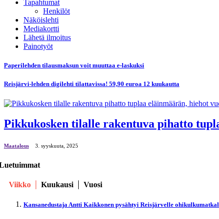
Tapahtumat
Henkilöt
Näköislehti
Mediakortti
Lähetä ilmoitus
Painotyöt
Paperilehden tilausmaksun voit muuttaa e-laskuksi
Reisjärvi-lehden digilehti tilattavissa! 59,90 euroa 12 kuukautta
Pikkukosken tilalle rakentuva pihatto tup
Maatalous
3. syyskuuta, 2025
Luetuimmat
Viikko
Kuukausi
Vuosi
Kansanedustaja Antti Kaikkonen pysähtyi Reisjärvelle ohikulkumatka