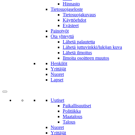
Hinnasto
Tietosuojaseloste
Tietosuojakuvaus
Käyttöehdot
Evästeet
Painotyöt
Ota yhteyttä
Lähetä palautetta
Lähetä juttuvinkki/lukijan kuva
Lähetä ilmoitus
Ilmoita osoitteen muutos
Henkilöt
Yrittäjät
Nuoret
Lapset
Uutiset
Paikallisuutiset
Politiikka
Maatalous
Talous
Nuoret
Yrittäjät