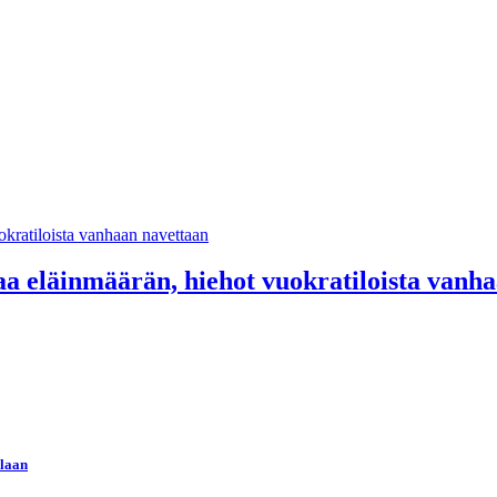
laa eläinmäärän, hiehot vuokratiloista vanh
llaan