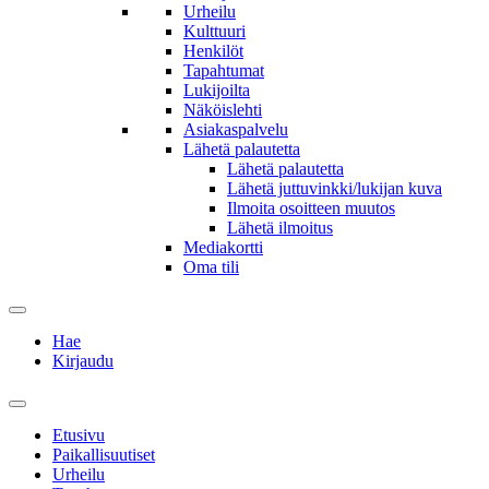
Urheilu
Kulttuuri
Henkilöt
Tapahtumat
Lukijoilta
Näköislehti
Asiakaspalvelu
Lähetä palautetta
Lähetä palautetta
Lähetä juttuvinkki/lukijan kuva
Ilmoita osoitteen muutos
Lähetä ilmoitus
Mediakortti
Oma tili
Hae
Kirjaudu
Etusivu
Paikallisuutiset
Urheilu