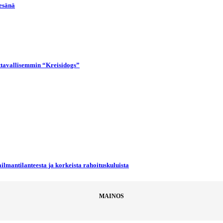
kesänä
uttavallisemmin “Kreisidogs”
ilmantilanteesta ja korkeista rahoituskuluista
MAINOS