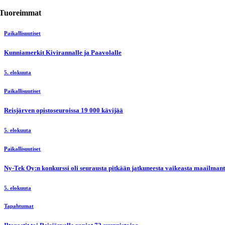
Tuoreimmat
Paikallisuutiset
Kunniamerkit Kivirannalle ja Paavolalle
5. elokuuta
Paikallisuutiset
Reisjärven opistoseuroissa 19 000 kävijää
5. elokuuta
Paikallisuutiset
Ny-Tek Oy:n konkurssi oli seurausta pitkään jatkuneesta vaikeasta maailmanti
5. elokuuta
Tapahtumat