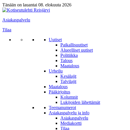
Tänään on lauantai 08. elokuuta 2026
Asiakaspalvelu
Tilaa
Uutiset
Paikallisuutiset
Alueelliset uutiset
Politiikka
Talous
Maatalous
Urheilu
Kesälajit
Talvilajit
Maatalous
Pääkirjoitus
Kolumnit
Lukijoiden lähettämät
Teemanumerot
Asiakaspalvelu ja info
Asiakaspalvelu
Mediakortti
Tilaa