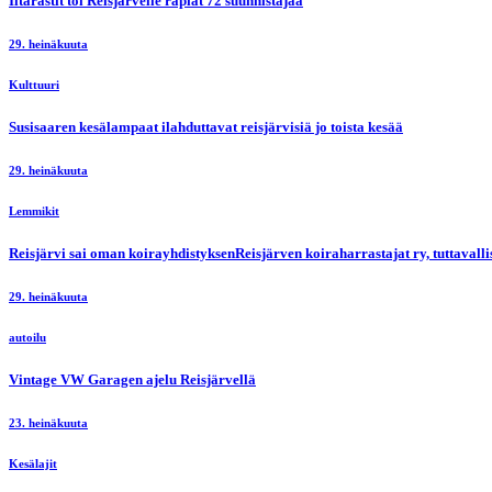
Iltarastit toi Reisjärvelle rapiat 72 suunnistajaa
29. heinäkuuta
Kulttuuri
Susisaaren kesälampaat ilahduttavat reisjärvisiä jo toista kesää
29. heinäkuuta
Lemmikit
Reisjärvi sai oman koirayhdistyksenReisjärven koiraharrastajat ry, tuttaval
29. heinäkuuta
autoilu
Vintage VW Garagen ajelu Reisjärvellä
23. heinäkuuta
Kesälajit