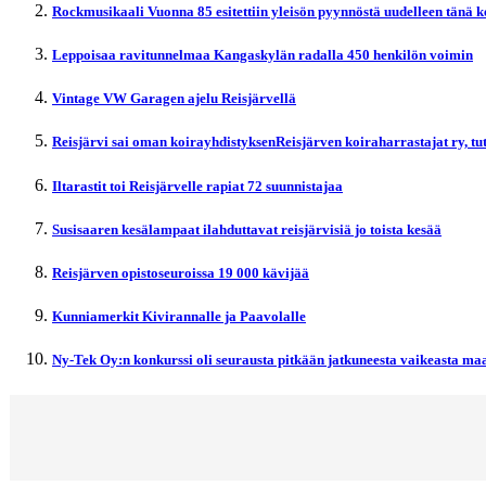
Rockmusikaali Vuonna 85 esitettiin yleisön pyynnöstä uudelleen tänä 
Leppoisaa ravitunnelmaa Kangaskylän radalla 450 henkilön voimin
Vintage VW Garagen ajelu Reisjärvellä
Reisjärvi sai oman koirayhdistyksenReisjärven koiraharrastajat ry, t
Iltarastit toi Reisjärvelle rapiat 72 suunnistajaa
Susisaaren kesälampaat ilahduttavat reisjärvisiä jo toista kesää
Reisjärven opistoseuroissa 19 000 kävijää
Kunniamerkit Kivirannalle ja Paavolalle
Ny-Tek Oy:n konkurssi oli seurausta pitkään jatkuneesta vaikeasta maa