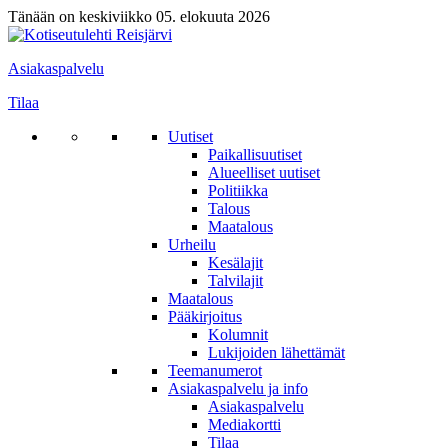
Tänään on keskiviikko 05. elokuuta 2026
Asiakaspalvelu
Tilaa
Uutiset
Paikallisuutiset
Alueelliset uutiset
Politiikka
Talous
Maatalous
Urheilu
Kesälajit
Talvilajit
Maatalous
Pääkirjoitus
Kolumnit
Lukijoiden lähettämät
Teemanumerot
Asiakaspalvelu ja info
Asiakaspalvelu
Mediakortti
Tilaa