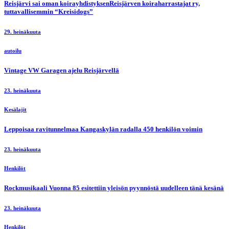
Reisjärvi sai oman koirayhdistyksenReisjärven koiraharrastajat ry,
tuttavallisemmin “Kreisidogs”
29. heinäkuuta
autoilu
Vintage VW Garagen ajelu Reisjärvellä
23. heinäkuuta
Kesälajit
Leppoisaa ravitunnelmaa Kangaskylän radalla 450 henkilön voimin
23. heinäkuuta
Henkilöt
Rockmusikaali Vuonna 85 esitettiin yleisön pyynnöstä uudelleen tänä kesänä
23. heinäkuuta
Henkilöt