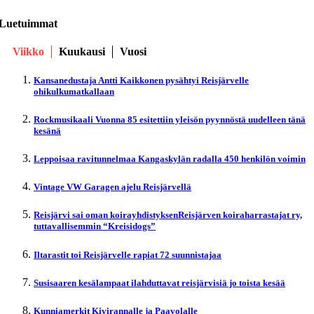
Luetuimmat
Viikko
Kuukausi
Vuosi
Kansanedustaja Antti Kaikkonen pysähtyi Reisjärvelle
ohikulkumatkallaan
Rockmusikaali Vuonna 85 esitettiin yleisön pyynnöstä uudelleen tänä
kesänä
Leppoisaa ravitunnelmaa Kangaskylän radalla 450 henkilön voimin
Vintage VW Garagen ajelu Reisjärvellä
Reisjärvi sai oman koirayhdistyksenReisjärven koiraharrastajat ry,
tuttavallisemmin “Kreisidogs”
Iltarastit toi Reisjärvelle rapiat 72 suunnistajaa
Susisaaren kesälampaat ilahduttavat reisjärvisiä jo toista kesää
Kunniamerkit Kivirannalle ja Paavolalle