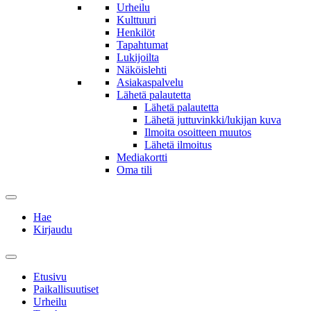
Urheilu
Kulttuuri
Henkilöt
Tapahtumat
Lukijoilta
Näköislehti
Asiakaspalvelu
Lähetä palautetta
Lähetä palautetta
Lähetä juttuvinkki/lukijan kuva
Ilmoita osoitteen muutos
Lähetä ilmoitus
Mediakortti
Oma tili
Hae
Kirjaudu
Etusivu
Paikallisuutiset
Urheilu