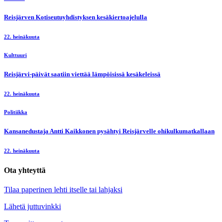
Reisjärven Kotiseutuyhdistyksen kesäkiertoajelulla
22. heinäkuuta
Kulttuuri
Reisjärvi-päivät saatiin viettää lämpöisissä kesäkeleissä
22. heinäkuuta
Politiikka
Kansanedustaja Antti Kaikkonen pysähtyi Reisjärvelle ohikulkumatkallaan
22. heinäkuuta
Ota yhteyttä
Tilaa paperinen lehti itselle tai lahjaksi
Lähetä juttuvinkki