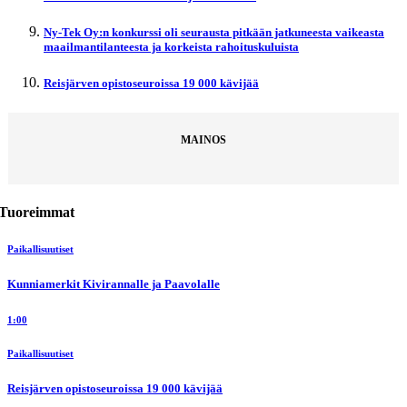
Ny-Tek Oy:n konkurssi oli seurausta pitkään jatkuneesta vaikeasta
maailmantilanteesta ja korkeista rahoituskuluista
Reisjärven opistoseuroissa 19 000 kävijää
MAINOS
Tuoreimmat
Paikallisuutiset
Kunniamerkit Kivirannalle ja Paavolalle
1:00
Paikallisuutiset
Reisjärven opistoseuroissa 19 000 kävijää