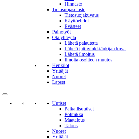
Hinnasto
Tietosuojaseloste
Tietosuojakuvaus
Käyttöehdot
Evästeet
Painotyöt
Ota yhteyttä
Lähetä palautetta
Lähetä juttuvinkki/lukijan kuva
Lähetä ilmoitus
Ilmoita osoitteen muutos
Henkilöt
Yrittäjät
Nuoret
Lapset
Uutiset
Paikallisuutiset
Politiikka
Maatalous
Talous
Nuoret
Yrittäjät