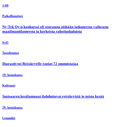
1:00
Paikallisuutiset
Ny-Tek Oy:n konkurssi oli seurausta pitkään jatkuneesta vaikeasta
maailmantilanteesta ja korkeista rahoituskuluista
9:45
Tapahtumat
Iltarastit toi Reisjärvelle rapiat 72 suunnistajaa
29. heinäkuuta
Kulttuuri
Susisaaren kesälampaat ilahduttavat reisjärvisiä jo toista kesää
29. heinäkuuta
Lemmikit