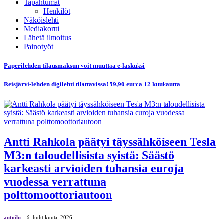
Tapahtumat
Henkilöt
Näköislehti
Mediakortti
Lähetä ilmoitus
Painotyöt
Paperilehden tilausmaksun voit muuttaa e-laskuksi
Reisjärvi-lehden digilehti tilattavissa! 59,90 euroa 12 kuukautta
Antti Rahkola päätyi täyssähköiseen Tesla
M3:n taloudellisista syistä: Säästö
karkeasti arvioiden tuhansia euroja
vuodessa verrattuna
polttomoottoriautoon
autoilu
9. huhtikuuta, 2026