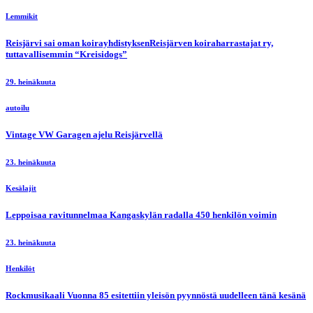
Lemmikit
Reisjärvi sai oman koirayhdistyksenReisjärven koiraharrastajat ry,
tuttavallisemmin “Kreisidogs”
29. heinäkuuta
autoilu
Vintage VW Garagen ajelu Reisjärvellä
23. heinäkuuta
Kesälajit
Leppoisaa ravitunnelmaa Kangaskylän radalla 450 henkilön voimin
23. heinäkuuta
Henkilöt
Rockmusikaali Vuonna 85 esitettiin yleisön pyynnöstä uudelleen tänä kesänä