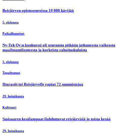
Reisjärven opistoseuroissa 19 000 kävijää
5. elokuuta
Paikallisuutiset
Ny-Tek Oy:n konkurssi oli seurausta pitkään jatkuneesta vaikeasta
maailmantilanteesta ja korkeista rahoituskuluista
5. elokuuta
Tapahtumat
Iltarastit toi Reisjärvelle rapiat 72 suunnistajaa
29. heinäkuuta
Kulttuuri
Susisaaren kesälampaat ilahduttavat reisjärvisiä jo toista kesää
29. heinäkuuta