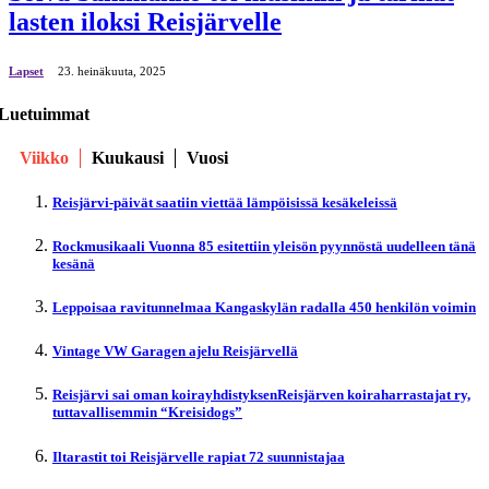
lasten iloksi Reisjärvelle
Lapset
23. heinäkuuta, 2025
Luetuimmat
Viikko
Kuukausi
Vuosi
Reisjärvi-päivät saatiin viettää lämpöisissä kesäkeleissä
Rockmusikaali Vuonna 85 esitettiin yleisön pyynnöstä uudelleen tänä
kesänä
Leppoisaa ravitunnelmaa Kangaskylän radalla 450 henkilön voimin
Vintage VW Garagen ajelu Reisjärvellä
Reisjärvi sai oman koirayhdistyksenReisjärven koiraharrastajat ry,
tuttavallisemmin “Kreisidogs”
Iltarastit toi Reisjärvelle rapiat 72 suunnistajaa