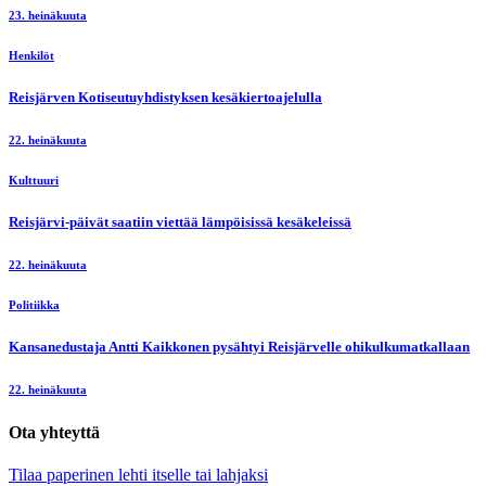
23. heinäkuuta
Henkilöt
Reisjärven Kotiseutuyhdistyksen kesäkiertoajelulla
22. heinäkuuta
Kulttuuri
Reisjärvi-päivät saatiin viettää lämpöisissä kesäkeleissä
22. heinäkuuta
Politiikka
Kansanedustaja Antti Kaikkonen pysähtyi Reisjärvelle ohikulkumatkallaan
22. heinäkuuta
Ota yhteyttä
Tilaa paperinen lehti itselle tai lahjaksi