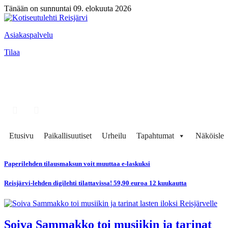
Tänään on sunnuntai 09. elokuuta 2026
Asiakaspalvelu
Tilaa
Etusivu
Paikallisuutiset
Urheilu
Tapahtumat
Näköisleh
Paperilehden tilausmaksun voit muuttaa e-laskuksi
Reisjärvi-lehden digilehti tilattavissa! 59,90 euroa 12 kuukautta
Soiva Sammakko toi musiikin ja tarinat