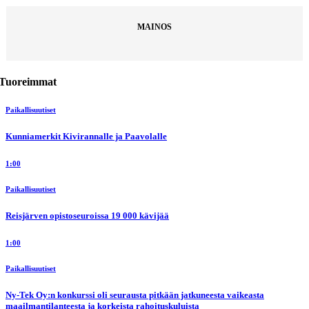
MAINOS
Tuoreimmat
Paikallisuutiset
Kunniamerkit Kivirannalle ja Paavolalle
1:00
Paikallisuutiset
Reisjärven opistoseuroissa 19 000 kävijää
1:00
Paikallisuutiset
Ny-Tek Oy:n konkurssi oli seurausta pitkään jatkuneesta vaikeasta
maailmantilanteesta ja korkeista rahoituskuluista