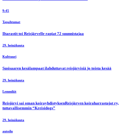
9:45
Tapahtumat
Iltarastit toi Reisjärvelle rapiat 72 suunnistajaa
29. heinäkuuta
Kulttuuri
Susisaaren kesälampaat ilahduttavat reisjärvisiä jo toista kesää
29. heinäkuuta
Lemmikit
Reisjärvi sai oman koirayhdistyksenReisjärven koiraharrastajat ry,
tuttavallisemmin “Kreisidogs”
29. heinäkuuta
autoilu