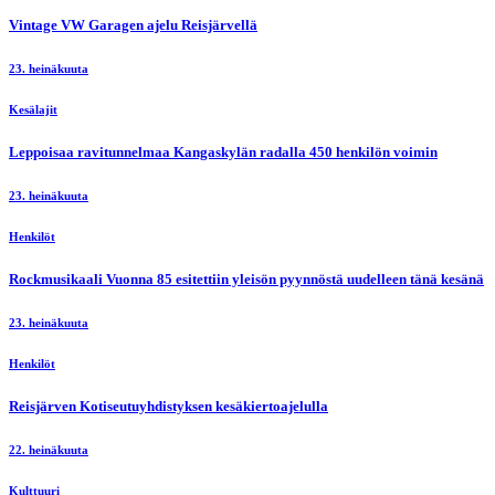
Vintage VW Garagen ajelu Reisjärvellä
23. heinäkuuta
Kesälajit
Leppoisaa ravitunnelmaa Kangaskylän radalla 450 henkilön voimin
23. heinäkuuta
Henkilöt
Rockmusikaali Vuonna 85 esitettiin yleisön pyynnöstä uudelleen tänä kesänä
23. heinäkuuta
Henkilöt
Reisjärven Kotiseutuyhdistyksen kesäkiertoajelulla
22. heinäkuuta
Kulttuuri