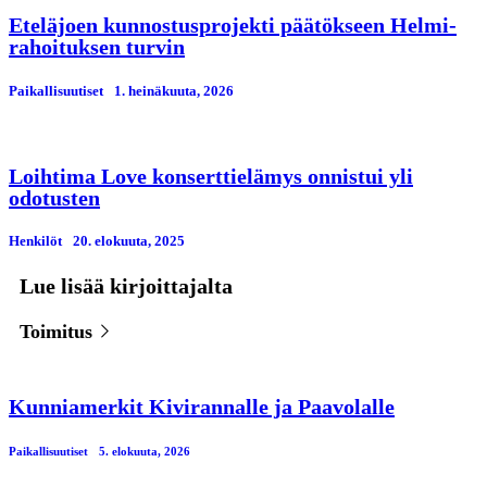
Eteläjoen kunnostusprojekti päätökseen Helmi-
rahoituksen turvin
Paikallisuutiset
1. heinäkuuta, 2026
Loihtima Love konserttielämys onnistui yli
odotusten
Henkilöt
20. elokuuta, 2025
Lue lisää kirjoittajalta
Toimitus
Kunniamerkit Kivirannalle ja Paavolalle
Paikallisuutiset
5. elokuuta, 2026