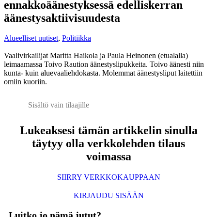
ennakkoäänestyksessä edelliskerran
äänestysaktiivisuudesta
Alueelliset uutiset
,
Politiikka
Vaalivirkailijat Maritta Haikola ja Paula Heinonen (etualalla)
leimaamassa Toivo Raution äänestyslipukkeita. Toivo äänesti niin
kunta- kuin aluevaaliehdokasta. Molemmat äänestysliput laitettiin
omiin kuoriin.
Sisältö vain tilaajille
Lukeaksesi tämän artikkelin sinulla
täytyy olla verkkolehden tilaus
voimassa
SIIRRY VERKKOKAUPPAAN
KIRJAUDU SISÄÄN
Luitko jo nämä jutut?