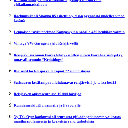
ohikulkumatkallaan
Rockmusikaali Vuonna 85 esitettiin yleisön pyynnöstä uudelleen tänä
kesänä
Leppoisaa ravitunnelmaa Kangaskylän radalla 450 henkilön voimin
Vintage VW Garagen ajelu Reisjärvellä
Reisjärvi sai oman koirayhdistyksenReisjärven koiraharrastajat ry,
tuttavallisemmin “Kreisidogs”
Iltarastit toi Reisjärvelle rapiat 72 suunnistajaa
Susisaaren kesälampaat ilahduttavat reisjärvisiä jo toista kesää
Reisjärven opistoseuroissa 19 000 kävijää
Kunniamerkit Kivirannalle ja Paavolalle
Ny-Tek Oy:n konkurssi oli seurausta pitkään jatkuneesta vaikeasta
maailmantilanteesta ja korkeista rahoituskuluista