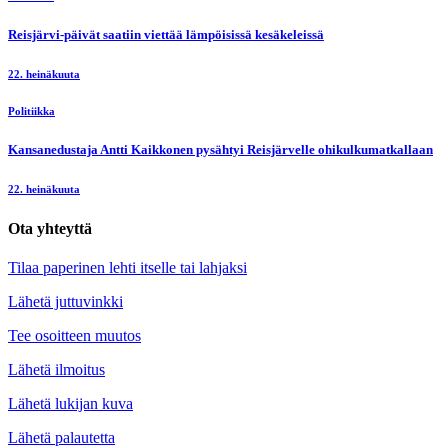
Reisjärvi-päivät saatiin viettää lämpöisissä kesäkeleissä
22. heinäkuuta
Politiikka
Kansanedustaja Antti Kaikkonen pysähtyi Reisjärvelle ohikulkumatkallaan
22. heinäkuuta
Ota yhteyttä
Tilaa paperinen lehti itselle tai lahjaksi
Lähetä juttuvinkki
Tee osoitteen muutos
Lähetä ilmoitus
Lähetä lukijan kuva
Lähetä palautetta