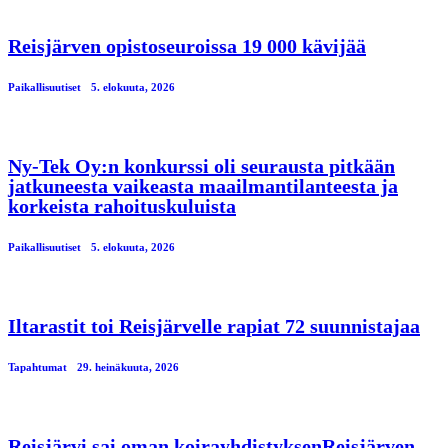
Reisjärven opistoseuroissa 19 000 kävijää
Paikallisuutiset
5. elokuuta, 2026
Ny-Tek Oy:n konkurssi oli seurausta pitkään
jatkuneesta vaikeasta maailmantilanteesta ja
korkeista rahoituskuluista
Paikallisuutiset
5. elokuuta, 2026
Iltarastit toi Reisjärvelle rapiat 72 suunnistajaa
Tapahtumat
29. heinäkuuta, 2026
Reisjärvi sai oman koirayhdistyksenReisjärven