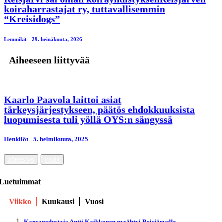
koiraharrastajat ry, tuttavallisemmin
“Kreisidogs”
Lemmikit
29. heinäkuuta, 2026
Aiheeseen liittyvää
Kaarlo Paavola laittoi asiat
tärkeysjärjestykseen, päätös ehdokkuuksista
luopumisesta tuli yöllä OYS:n sängyssä
Henkilöt
5. helmikuuta, 2025
äänestys
vaalit
Luetuimmat
Viikko
Kuukausi
Vuosi
Kansanedustaja Antti Kaikkonen pysähtyi Reisjärvelle