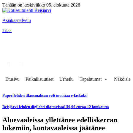
Tänään on keskiviikko 05. elokuuta 2026
Asiakaspalvelu
Tilaa
Etusivu
Paikallisuutiset
Urheilu
Tapahtumat
Näköisleh
Paperilehden tilausmaksun voit muuttaa e-laskuksi
Reisjärvi-lehden digilehti tilattavissa! 59,90 euroa 12 kuukautta
Aluevaaleissa yllettänee edelliskerran
lukemiin, kuntavaaleissa jäätänee