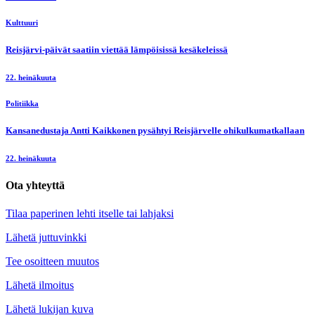
Kulttuuri
Reisjärvi-päivät saatiin viettää lämpöisissä kesäkeleissä
22. heinäkuuta
Politiikka
Kansanedustaja Antti Kaikkonen pysähtyi Reisjärvelle ohikulkumatkallaan
22. heinäkuuta
Ota yhteyttä
Tilaa paperinen lehti itselle tai lahjaksi
Lähetä juttuvinkki
Tee osoitteen muutos
Lähetä ilmoitus
Lähetä lukijan kuva