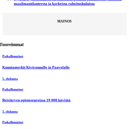
maailmantilanteesta ja korkeista rahoituskuluista
MAINOS
Tuoreimmat
Paikallisuutiset
Kunniamerkit Kivirannalle ja Paavolalle
5. elokuuta
Paikallisuutiset
Reisjärven opistoseuroissa 19 000 kävijää
5. elokuuta
Paikallisuutiset