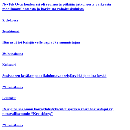
Ny-Tek Oy:n konkurssi oli seurausta pitkään jatkuneesta vaikeasta
maailmantilanteesta ja korkeista rahoituskuluista
5. elokuuta
Tapahtumat
Iltarastit toi Reisjärvelle rapiat 72 suunnistajaa
29. heinäkuuta
Kulttuuri
Susisaaren kesälampaat ilahduttavat reisjärvisiä jo toista kesää
29. heinäkuuta
Lemmikit
Reisjärvi sai oman koirayhdistyksenReisjärven koiraharrastajat ry,
tuttavallisemmin “Kreisidogs”
29. heinäkuuta