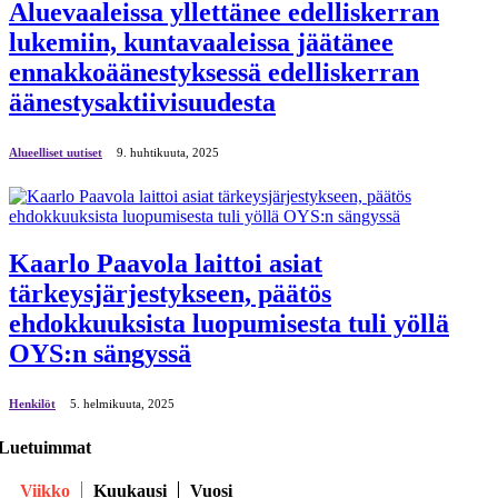
Aluevaaleissa yllettänee edelliskerran
lukemiin, kuntavaaleissa jäätänee
ennakkoäänestyksessä edelliskerran
äänestysaktiivisuudesta
Alueelliset uutiset
9. huhtikuuta, 2025
Kaarlo Paavola laittoi asiat
tärkeysjärjestykseen, päätös
ehdokkuuksista luopumisesta tuli yöllä
OYS:n sängyssä
Henkilöt
5. helmikuuta, 2025
Luetuimmat
Viikko
Kuukausi
Vuosi