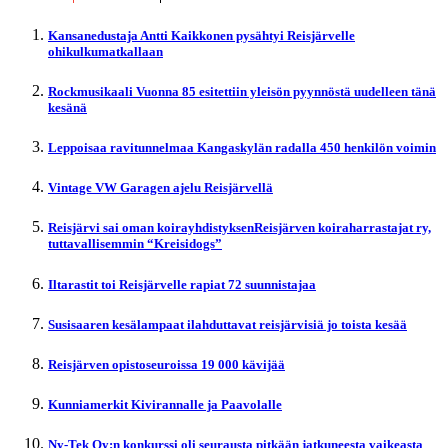
Kansanedustaja Antti Kaikkonen pysähtyi Reisjärvelle
ohikulkumatkallaan
Rockmusikaali Vuonna 85 esitettiin yleisön pyynnöstä uudelleen tänä
kesänä
Leppoisaa ravitunnelmaa Kangaskylän radalla 450 henkilön voimin
Vintage VW Garagen ajelu Reisjärvellä
Reisjärvi sai oman koirayhdistyksenReisjärven koiraharrastajat ry,
tuttavallisemmin “Kreisidogs”
Iltarastit toi Reisjärvelle rapiat 72 suunnistajaa
Susisaaren kesälampaat ilahduttavat reisjärvisiä jo toista kesää
Reisjärven opistoseuroissa 19 000 kävijää
Kunniamerkit Kivirannalle ja Paavolalle
Ny-Tek Oy:n konkurssi oli seurausta pitkään jatkuneesta vaikeasta