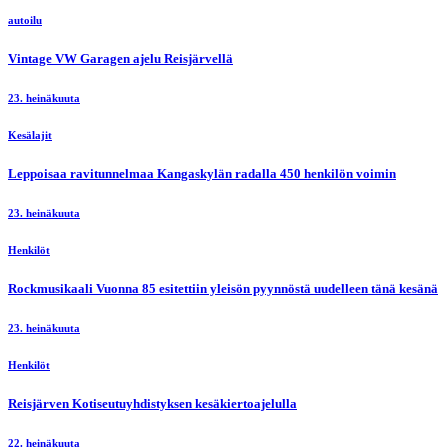
autoilu
Vintage VW Garagen ajelu Reisjärvellä
23. heinäkuuta
Kesälajit
Leppoisaa ravitunnelmaa Kangaskylän radalla 450 henkilön voimin
23. heinäkuuta
Henkilöt
Rockmusikaali Vuonna 85 esitettiin yleisön pyynnöstä uudelleen tänä kesänä
23. heinäkuuta
Henkilöt
Reisjärven Kotiseutuyhdistyksen kesäkiertoajelulla
22. heinäkuuta