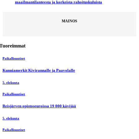
maailmantilanteesta ja korkeista rahoituskuluista
MAINOS
Tuoreimmat
Paikallisuutiset
Kunniamerkit Kivirannalle ja Paavolalle
5. elokuuta
Paikallisuutiset
Reisjärven opistoseuroissa 19 000 kävijää
5. elokuuta
Paikallisuutiset