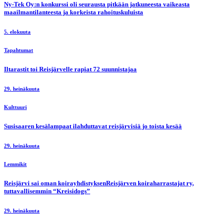
Ny-Tek Oy:n konkurssi oli seurausta pitkään jatkuneesta vaikeasta
maailmantilanteesta ja korkeista rahoituskuluista
5. elokuuta
Tapahtumat
Iltarastit toi Reisjärvelle rapiat 72 suunnistajaa
29. heinäkuuta
Kulttuuri
Susisaaren kesälampaat ilahduttavat reisjärvisiä jo toista kesää
29. heinäkuuta
Lemmikit
Reisjärvi sai oman koirayhdistyksenReisjärven koiraharrastajat ry,
tuttavallisemmin “Kreisidogs”
29. heinäkuuta