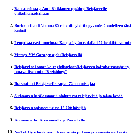
Kansanedustaja Antti Kaikkonen pysähtyi Reisjärvelle
ohikulkumatkallaan
Rockmusikaali Vuonna 85 esitettiin yleisön pyynnöstä uudelleen tänä
kesänä
Leppoisaa ravitunnelmaa Kangaskylän radalla 450 henkilön voimin
Vintage VW Garagen ajelu Reisjärvellä
Reisjärvi sai oman koirayhdistyksenReisjärven koiraharrastajat ry,
tuttavallisemmin “Kreisidogs”
Iltarastit toi Reisjärvelle rapiat 72 suunnistajaa
Susisaaren kesälampaat ilahduttavat reisjärvisiä jo toista kesää
Reisjärven opistoseuroissa 19 000 kävijää
Kunniamerkit Kivirannalle ja Paavolalle
Ny-Tek Oy:n konkurssi oli seurausta pitkään jatkuneesta vaikeasta