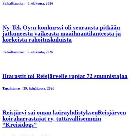
Paikallisuutiset
5. elokuuta, 2026
Ny-Tek Oy:n konkurssi oli seurausta pitkään
jatkuneesta vaikeasta maailmantilanteesta ja
korkeista rahoituskuluista
Paikallisuutiset
5. elokuuta, 2026
Iltarastit toi Reisjärvelle rapiat 72 suunnistajaa
Tapahtumat
29. heinäkuuta, 2026
Reisjärvi sai oman koirayhdistyksenReisjärven
koiraharrastajat ry, tuttavallisemmin
“Kreisidogs”