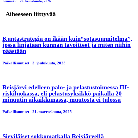
Lemmikit
29. heinäkuuta, 2026
Aiheeseen liittyvää
Kuntastrategia on ikään kuin“sotasuunnitelma”,
jossa linjataan kunnan tavoitteet ja miten niihin
päästään
Paikallisuutiset
3. јoulukuuta, 2025
Reisjärvi edelleen palo- ja pelastustoimessa III-
riskiluokassa, eli pelastusyksikkö paikalla 20
minuutin aikaikkunassa, muutosta ei tulossa
Paikallisuutiset
21. marraskuuta, 2025
Sieviläiset sokkomatkalla Reisjärvellä