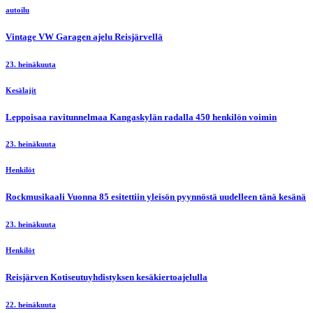
autoilu
Vintage VW Garagen ajelu Reisjärvellä
23. heinäkuuta
Kesälajit
Leppoisaa ravitunnelmaa Kangaskylän radalla 450 henkilön voimin
23. heinäkuuta
Henkilöt
Rockmusikaali Vuonna 85 esitettiin yleisön pyynnöstä uudelleen tänä kesänä
23. heinäkuuta
Henkilöt
Reisjärven Kotiseutuyhdistyksen kesäkiertoajelulla
22. heinäkuuta