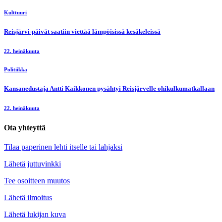
Kulttuuri
Reisjärvi-päivät saatiin viettää lämpöisissä kesäkeleissä
22. heinäkuuta
Politiikka
Kansanedustaja Antti Kaikkonen pysähtyi Reisjärvelle ohikulkumatkallaan
22. heinäkuuta
Ota yhteyttä
Tilaa paperinen lehti itselle tai lahjaksi
Lähetä juttuvinkki
Tee osoitteen muutos
Lähetä ilmoitus
Lähetä lukijan kuva