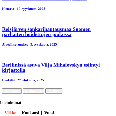
Historia
19. syyskuuta, 2025
Reisjärven sankarihautausmaa Suomen
parhaiten hoidettujen joukossa
Alueelliset uutiset
3. syyskuuta, 2025
Berliinissä asuva Vilja Mihalovskyn esiintyi
kirjastolla
Henkilöt
27. elokuuta, 2025
ehdokkaat
Kuntavaalit
Reisjärvi
Luetuimmat
Viikko
Kuukausi
Vuosi