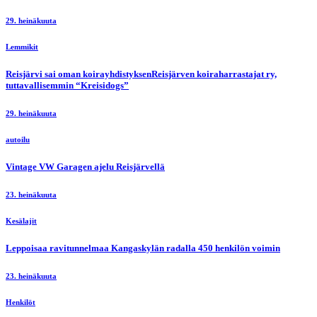
29. heinäkuuta
Lemmikit
Reisjärvi sai oman koirayhdistyksenReisjärven koiraharrastajat ry,
tuttavallisemmin “Kreisidogs”
29. heinäkuuta
autoilu
Vintage VW Garagen ajelu Reisjärvellä
23. heinäkuuta
Kesälajit
Leppoisaa ravitunnelmaa Kangaskylän radalla 450 henkilön voimin
23. heinäkuuta
Henkilöt