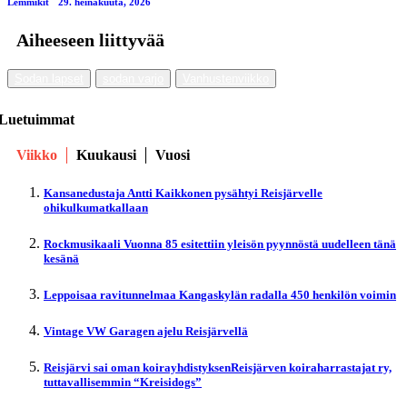
Lemmikit
29. heinäkuuta, 2026
Aiheeseen liittyvää
Sodan lapset
sodan varjo
Vanhustenviikko
Luetuimmat
Viikko
Kuukausi
Vuosi
Kansanedustaja Antti Kaikkonen pysähtyi Reisjärvelle
ohikulkumatkallaan
Rockmusikaali Vuonna 85 esitettiin yleisön pyynnöstä uudelleen tänä
kesänä
Leppoisaa ravitunnelmaa Kangaskylän radalla 450 henkilön voimin
Vintage VW Garagen ajelu Reisjärvellä
Reisjärvi sai oman koirayhdistyksenReisjärven koiraharrastajat ry,
tuttavallisemmin “Kreisidogs”