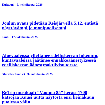
Kulttuuri
6. helmikuuta, 2026
Joulun avaus pidetään Reisjärvellä 5.12. entistä
näyttävämpi ja monipuolisempi
Joulu
17. lokakuuta, 2025
Aluevaaleissa yllettänee edelliskerran lukemiin,
kuntavaaleissa jäätänee ennakkoäänestyksessä
edelliskerran äänestysaktiivisuudesta
Alueelliset uutiset
9. huhtikuuta, 2025
ReTén musikaali “Vuonna 85” keräsi 1700
katsojaa Kuusi uutta näytöstä ensi heinäkuun
puolessa välin