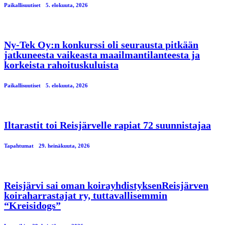
Paikallisuutiset
5. elokuuta, 2026
Ny-Tek Oy:n konkurssi oli seurausta pitkään
jatkuneesta vaikeasta maailmantilanteesta ja
korkeista rahoituskuluista
Paikallisuutiset
5. elokuuta, 2026
Iltarastit toi Reisjärvelle rapiat 72 suunnistajaa
Tapahtumat
29. heinäkuuta, 2026
Reisjärvi sai oman koirayhdistyksenReisjärven
koiraharrastajat ry, tuttavallisemmin
“Kreisidogs”