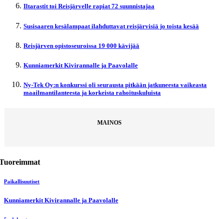
Iltarastit toi Reisjärvelle rapiat 72 suunnistajaa
Susisaaren kesälampaat ilahduttavat reisjärvisiä jo toista kesää
Reisjärven opistoseuroissa 19 000 kävijää
Kunniamerkit Kivirannalle ja Paavolalle
Ny-Tek Oy:n konkurssi oli seurausta pitkään jatkuneesta vaikeasta
maailmantilanteesta ja korkeista rahoituskuluista
MAINOS
Tuoreimmat
Paikallisuutiset
Kunniamerkit Kivirannalle ja Paavolalle