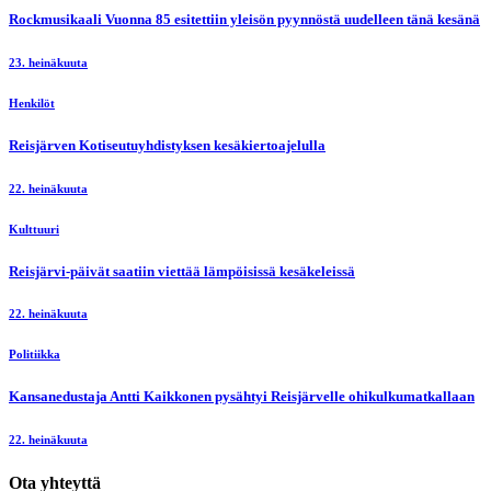
Rockmusikaali Vuonna 85 esitettiin yleisön pyynnöstä uudelleen tänä kesänä
23. heinäkuuta
Henkilöt
Reisjärven Kotiseutuyhdistyksen kesäkiertoajelulla
22. heinäkuuta
Kulttuuri
Reisjärvi-päivät saatiin viettää lämpöisissä kesäkeleissä
22. heinäkuuta
Politiikka
Kansanedustaja Antti Kaikkonen pysähtyi Reisjärvelle ohikulkumatkallaan
22. heinäkuuta
Ota yhteyttä