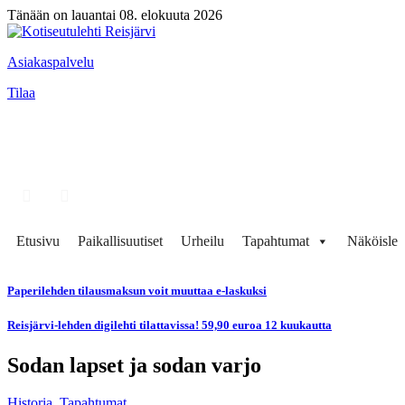
Tänään on lauantai 08. elokuuta 2026
Asiakaspalvelu
Tilaa
Etusivu
Paikallisuutiset
Urheilu
Tapahtumat
Näköisleh
Paperilehden tilausmaksun voit muuttaa e-laskuksi
Reisjärvi-lehden digilehti tilattavissa! 59,90 euroa 12 kuukautta
Sodan lapset ja sodan varjo
Historia
,
Tapahtumat