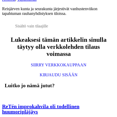
Reisjärven kunta ja seurakunta järjestivät vanhustenviikon
tapahtuman rauhanyhdistyksen tiloissa.
Sisältö vain tilaajille
Lukeaksesi tämän artikkelin sinulla
täytyy olla verkkolehden tilaus
voimassa
SIIRRY VERKKOKAUPPAAN
KIRJAUDU SISÄÄN
Luitko jo nämä jutut?
ReTén improkahvila oli todellinen
huumoripläjäys