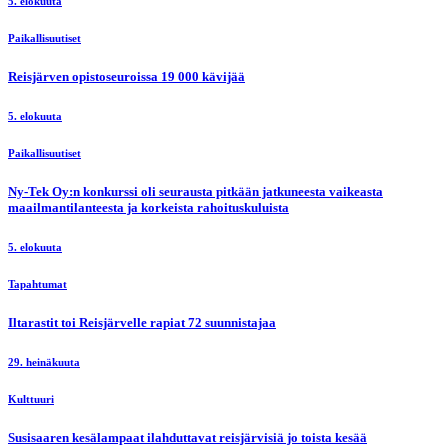
5. elokuuta
Paikallisuutiset
Reisjärven opistoseuroissa 19 000 kävijää
5. elokuuta
Paikallisuutiset
Ny-Tek Oy:n konkurssi oli seurausta pitkään jatkuneesta vaikeasta
maailmantilanteesta ja korkeista rahoituskuluista
5. elokuuta
Tapahtumat
Iltarastit toi Reisjärvelle rapiat 72 suunnistajaa
29. heinäkuuta
Kulttuuri
Susisaaren kesälampaat ilahduttavat reisjärvisiä jo toista kesää