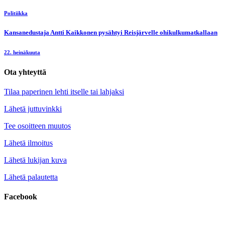
Politiikka
Kansanedustaja Antti Kaikkonen pysähtyi Reisjärvelle ohikulkumatkallaan
22. heinäkuuta
Ota yhteyttä
Tilaa paperinen lehti itselle tai lahjaksi
Lähetä juttuvinkki
Tee osoitteen muutos
Lähetä ilmoitus
Lähetä lukijan kuva
Lähetä palautetta
Facebook