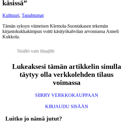
käsissä”
Kulttuuri
,
Tapahtumat
Tämän syksyn viimeisen Klemola-Suontakasen tekemän
kirjastokukkakimpun voitti käsityökahvilan arvonnassa Anneli
Kukkola.
Sisältö vain tilaajille
Lukeaksesi tämän artikkelin sinulla
täytyy olla verkkolehden tilaus
voimassa
SIIRRY VERKKOKAUPPAAN
KIRJAUDU SISÄÄN
Luitko jo nämä jutut?