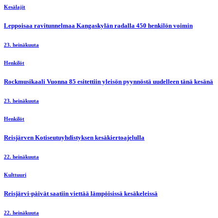
Kesälajit
Leppoisaa ravitunnelmaa Kangaskylän radalla 450 henkilön voimin
23. heinäkuuta
Henkilöt
Rockmusikaali Vuonna 85 esitettiin yleisön pyynnöstä uudelleen tänä kesänä
23. heinäkuuta
Henkilöt
Reisjärven Kotiseutuyhdistyksen kesäkiertoajelulla
22. heinäkuuta
Kulttuuri
Reisjärvi-päivät saatiin viettää lämpöisissä kesäkeleissä
22. heinäkuuta