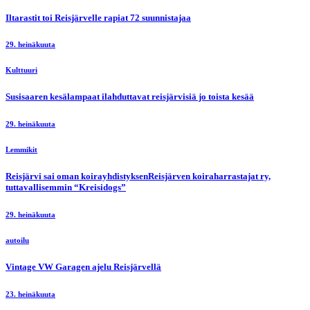
Iltarastit toi Reisjärvelle rapiat 72 suunnistajaa
29. heinäkuuta
Kulttuuri
Susisaaren kesälampaat ilahduttavat reisjärvisiä jo toista kesää
29. heinäkuuta
Lemmikit
Reisjärvi sai oman koirayhdistyksenReisjärven koiraharrastajat ry,
tuttavallisemmin “Kreisidogs”
29. heinäkuuta
autoilu
Vintage VW Garagen ajelu Reisjärvellä
23. heinäkuuta