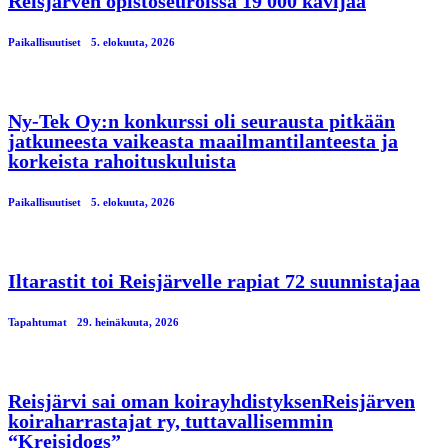
Reisjärven opistoseuroissa 19 000 kävijää
Paikallisuutiset
5. elokuuta, 2026
Ny-Tek Oy:n konkurssi oli seurausta pitkään
jatkuneesta vaikeasta maailmantilanteesta ja
korkeista rahoituskuluista
Paikallisuutiset
5. elokuuta, 2026
Iltarastit toi Reisjärvelle rapiat 72 suunnistajaa
Tapahtumat
29. heinäkuuta, 2026
Reisjärvi sai oman koirayhdistyksenReisjärven
koiraharrastajat ry, tuttavallisemmin
“Kreisidogs”