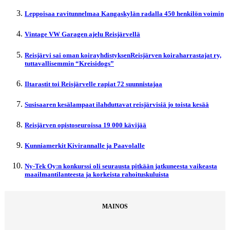
Leppoisaa ravitunnelmaa Kangaskylän radalla 450 henkilön voimin
Vintage VW Garagen ajelu Reisjärvellä
Reisjärvi sai oman koirayhdistyksenReisjärven koiraharrastajat ry,
tuttavallisemmin “Kreisidogs”
Iltarastit toi Reisjärvelle rapiat 72 suunnistajaa
Susisaaren kesälampaat ilahduttavat reisjärvisiä jo toista kesää
Reisjärven opistoseuroissa 19 000 kävijää
Kunniamerkit Kivirannalle ja Paavolalle
Ny-Tek Oy:n konkurssi oli seurausta pitkään jatkuneesta vaikeasta
maailmantilanteesta ja korkeista rahoituskuluista
MAINOS