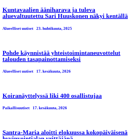
Kuntavaalien ääniharava ja tuleva
aluevaltuutettu Sari Huuskonen näkyi kentällä
Alueelliset uutiset
23. huhtikuuta, 2025
Pohde käynnistää yhteistoimintaneuvottelut
talouden tasapainottamiseksi
Alueelliset uutiset
17. kesäkuuta, 2026
Koiranäyttelyssä liki 400 osallistujaa
Paikallisuutiset
17. kesäkuuta, 2026
Santra-Maria aloitti elokuussa kokopäiväisenä
hyvinvointialan yrittäjänä