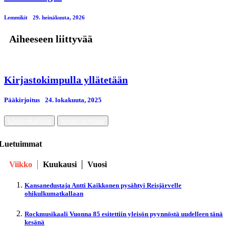
Lemmikit
29. heinäkuuta, 2026
Aiheeseen liittyvää
Kirjastokimpulla yllätetään
Pääkirjoitus
24. lokakuuta, 2025
käsityökahvila
kirjastokimppu
Luetuimmat
Viikko
Kuukausi
Vuosi
Kansanedustaja Antti Kaikkonen pysähtyi Reisjärvelle
ohikulkumatkallaan
Rockmusikaali Vuonna 85 esitettiin yleisön pyynnöstä uudelleen tänä
kesänä