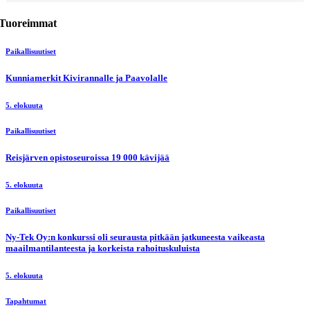
Tuoreimmat
Paikallisuutiset
Kunniamerkit Kivirannalle ja Paavolalle
5. elokuuta
Paikallisuutiset
Reisjärven opistoseuroissa 19 000 kävijää
5. elokuuta
Paikallisuutiset
Ny-Tek Oy:n konkurssi oli seurausta pitkään jatkuneesta vaikeasta
maailmantilanteesta ja korkeista rahoituskuluista
5. elokuuta
Tapahtumat