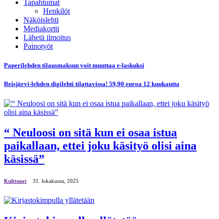
Tapahtumat
Henkilöt
Näköislehti
Mediakortti
Lähetä ilmoitus
Painotyöt
Paperilehden tilausmaksun voit muuttaa e-laskuksi
Reisjärvi-lehden digilehti tilattavissa! 59,90 euroa 12 kuukautta
“ Neuloosi on sitä kun ei osaa istua
paikallaan, ettei joku käsityö olisi aina
käsissä”
Kulttuuri
31. lokakuuta, 2025