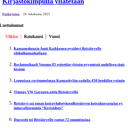
Kirjastokimpulla yllätetään
Pääkirjoitus
24. lokakuuta, 2025
Luetuimmat
Viikko
Kuukausi
Vuosi
Kansanedustaja Antti Kaikkonen pysähtyi Reisjärvelle
ohikulkumatkallaan
Rockmusikaali Vuonna 85 esitettiin yleisön pyynnöstä uudelleen tänä
kesänä
Leppoisaa ravitunnelmaa Kangaskylän radalla 450 henkilön voimin
Vintage VW Garagen ajelu Reisjärvellä
Reisjärvi sai oman koirayhdistyksenReisjärven koiraharrastajat ry,
tuttavallisemmin “Kreisidogs”
Iltarastit toi Reisjärvelle rapiat 72 suunnistajaa