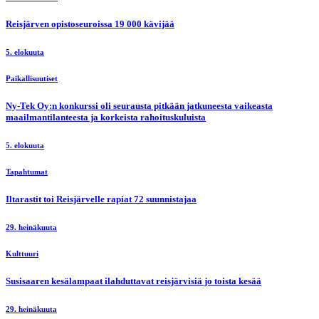
Reisjärven opistoseuroissa 19 000 kävijää
5. elokuuta
Paikallisuutiset
Ny-Tek Oy:n konkurssi oli seurausta pitkään jatkuneesta vaikeasta
maailmantilanteesta ja korkeista rahoituskuluista
5. elokuuta
Tapahtumat
Iltarastit toi Reisjärvelle rapiat 72 suunnistajaa
29. heinäkuuta
Kulttuuri
Susisaaren kesälampaat ilahduttavat reisjärvisiä jo toista kesää
29. heinäkuuta