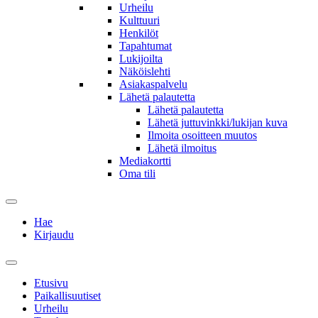
Urheilu
Kulttuuri
Henkilöt
Tapahtumat
Lukijoilta
Näköislehti
Asiakaspalvelu
Lähetä palautetta
Lähetä palautetta
Lähetä juttuvinkki/lukijan kuva
Ilmoita osoitteen muutos
Lähetä ilmoitus
Mediakortti
Oma tili
Hae
Kirjaudu
Etusivu
Paikallisuutiset
Urheilu