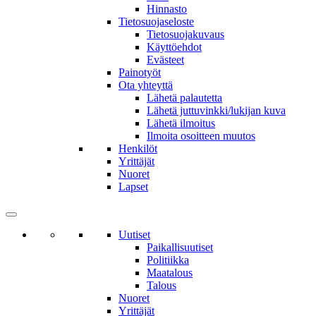
Hinnasto
Tietosuojaseloste
Tietosuojakuvaus
Käyttöehdot
Evästeet
Painotyöt
Ota yhteyttä
Lähetä palautetta
Lähetä juttuvinkki/lukijan kuva
Lähetä ilmoitus
Ilmoita osoitteen muutos
Henkilöt
Yrittäjät
Nuoret
Lapset
Uutiset
Paikallisuutiset
Politiikka
Maatalous
Talous
Nuoret
Yrittäjät