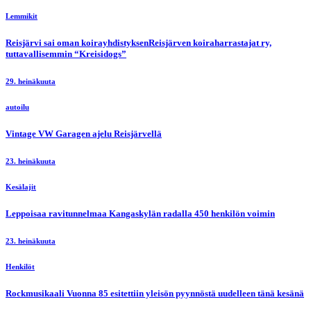
Lemmikit
Reisjärvi sai oman koirayhdistyksenReisjärven koiraharrastajat ry,
tuttavallisemmin “Kreisidogs”
29. heinäkuuta
autoilu
Vintage VW Garagen ajelu Reisjärvellä
23. heinäkuuta
Kesälajit
Leppoisaa ravitunnelmaa Kangaskylän radalla 450 henkilön voimin
23. heinäkuuta
Henkilöt
Rockmusikaali Vuonna 85 esitettiin yleisön pyynnöstä uudelleen tänä kesänä