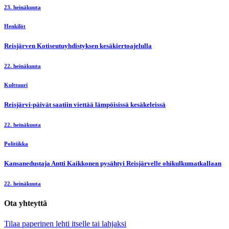
23. heinäkuuta
Henkilöt
Reisjärven Kotiseutuyhdistyksen kesäkiertoajelulla
22. heinäkuuta
Kulttuuri
Reisjärvi-päivät saatiin viettää lämpöisissä kesäkeleissä
22. heinäkuuta
Politiikka
Kansanedustaja Antti Kaikkonen pysähtyi Reisjärvelle ohikulkumatkallaan
22. heinäkuuta
Ota yhteyttä
Tilaa paperinen lehti itselle tai lahjaksi