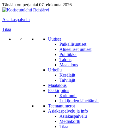
Tänään on perjantai 07. elokuuta 2026
Asiakaspalvelu
Tilaa
Uutiset
Paikallisuutiset
Alueelliset uutiset
Politiikka
Talous
Maatalous
Urheilu
Kesälajit
Talvilajit
Maatalous
Pääkirjoitus
Kolumnit
Lukijoiden lähettämät
Teemanumerot
Asiakaspalvelu ja info
Asiakaspalvelu
Mediakortti
Tilaa