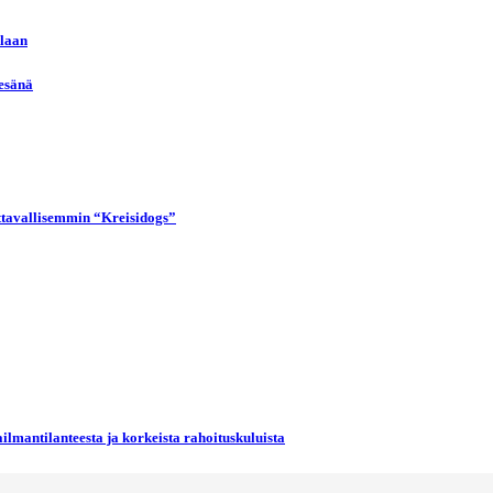
llaan
kesänä
uttavallisemmin “Kreisidogs”
ilmantilanteesta ja korkeista rahoituskuluista