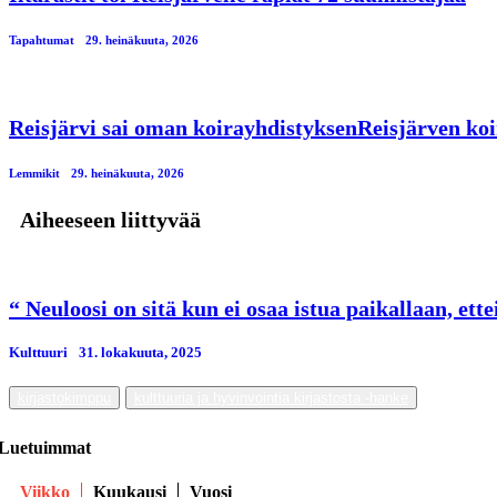
Tapahtumat
29. heinäkuuta, 2026
Reisjärvi sai oman koirayhdistyksenReisjärven koi
Lemmikit
29. heinäkuuta, 2026
Aiheeseen liittyvää
“ Neuloosi on sitä kun ei osaa istua paikallaan, ette
Kulttuuri
31. lokakuuta, 2025
kirjastokimppu
kulttuuria ja hyvinvointia kirjastosta -hanke
Luetuimmat
Viikko
Kuukausi
Vuosi