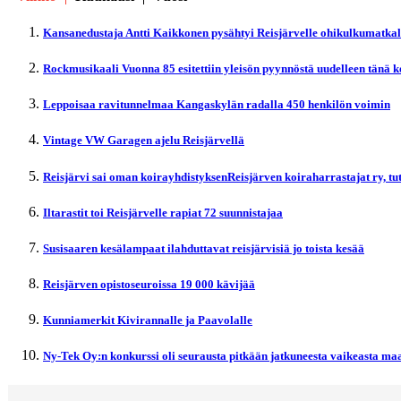
Kansanedustaja Antti Kaikkonen pysähtyi Reisjärvelle ohikulkumatka
Rockmusikaali Vuonna 85 esitettiin yleisön pyynnöstä uudelleen tänä 
Leppoisaa ravitunnelmaa Kangaskylän radalla 450 henkilön voimin
Vintage VW Garagen ajelu Reisjärvellä
Reisjärvi sai oman koirayhdistyksenReisjärven koiraharrastajat ry, t
Iltarastit toi Reisjärvelle rapiat 72 suunnistajaa
Susisaaren kesälampaat ilahduttavat reisjärvisiä jo toista kesää
Reisjärven opistoseuroissa 19 000 kävijää
Kunniamerkit Kivirannalle ja Paavolalle
Ny-Tek Oy:n konkurssi oli seurausta pitkään jatkuneesta vaikeasta maa