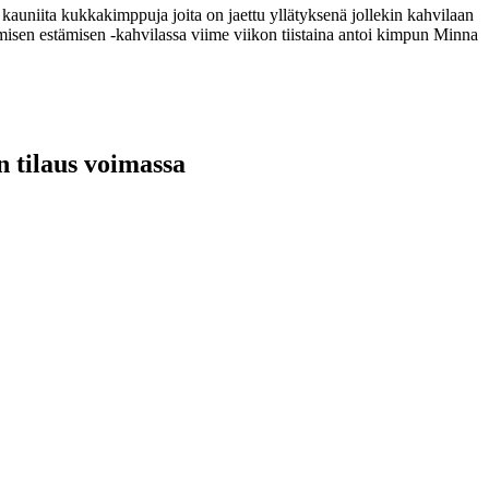
auniita kukkakimppuja joita on jaettu yllätyksenä jollekin kahvilaan
aamisen estämisen -kahvilassa viime viikon tiistaina antoi kimpun Minna
n tilaus voimassa