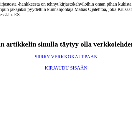
jastosta -hankkeesta on tehnyt kirjastokahviloihin oman pihan kukista k
stokimpun jakajaksi pyydettiin kunnanjohtaja Matias Ojalehtoa, joka Kius
äessään. ES
 artikkelin sinulla täytyy olla verkkolehde
SIIRRY VERKKOKAUPPAAN
KIRJAUDU SISÄÄN