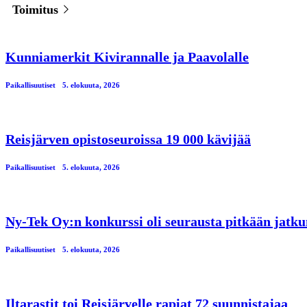
Toimitus
Kunniamerkit Kivirannalle ja Paavolalle
Paikallisuutiset
5. elokuuta, 2026
Reisjärven opistoseuroissa 19 000 kävijää
Paikallisuutiset
5. elokuuta, 2026
Ny-Tek Oy:n konkurssi oli seurausta pitkään jatku
Paikallisuutiset
5. elokuuta, 2026
Iltarastit toi Reisjärvelle rapiat 72 suunnistajaa