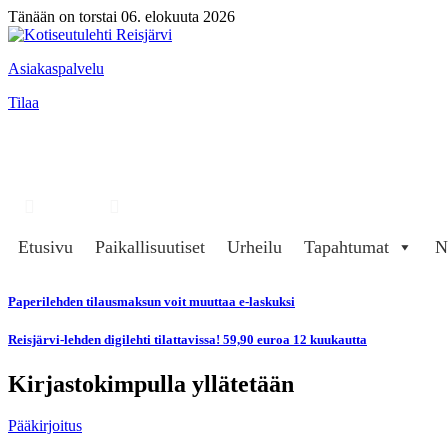
Tänään on torstai 06. elokuuta 2026
Asiakaspalvelu
Tilaa
Hae
Kirjaudu
Etusivu
Paikallisuutiset
Urheilu
Tapahtumat
N
Paperilehden tilausmaksun voit muuttaa e-laskuksi
Reisjärvi-lehden digilehti tilattavissa! 59,90 euroa 12 kuukautta
Kirjastokimpulla yllätetään
Pääkirjoitus