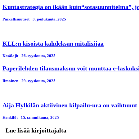
Kuntastrategia on ikään kuin“sotasuunnitelma”, jos
Paikallisuutiset
3. јoulukuuta, 2025
KLL:n kisoista kahdeksan mitalisijaa
Kesälajit
26. syyskuuta, 2025
Paperilehden tilausmaksun voit muuttaa e-laskuks
Ilmainen
29. syyskuuta, 2025
Aija Hylkilän aktiivinen kilpailu-ura on vaihtunut
Henkilöt
15. tammikuuta, 2025
Lue lisää kirjoittajalta