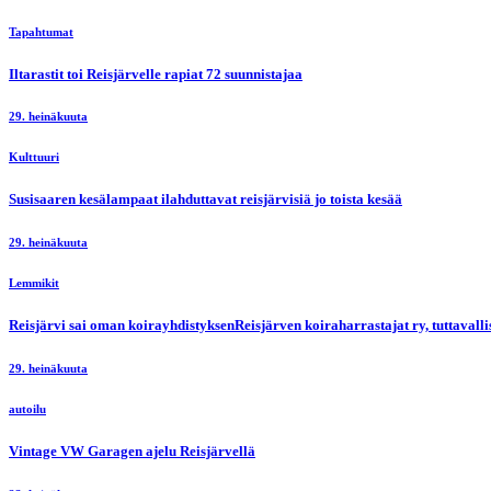
Tapahtumat
Iltarastit toi Reisjärvelle rapiat 72 suunnistajaa
29. heinäkuuta
Kulttuuri
Susisaaren kesälampaat ilahduttavat reisjärvisiä jo toista kesää
29. heinäkuuta
Lemmikit
Reisjärvi sai oman koirayhdistyksenReisjärven koiraharrastajat ry, tuttaval
29. heinäkuuta
autoilu
Vintage VW Garagen ajelu Reisjärvellä