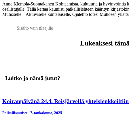
Anne Klemola-Suontakanen Kohtaamista, kulttuuria ja hyvinvointia kir
osallistujalle. Tällä kertaa kauniisti paikallislehteen käärityn kirja
Muhoselle – Aktiiviselle kuntalaiselle, Ojalehto totesi Muhosen yllätt
Sisältö vain tilaajille
Lukeaksesi tämän
Luitko jo nämä jutut?
Koiranpäivänä 24.4. Reisjärvellä yhteislenkkeiltiin
Paikallisuutiset
7. toukokuuta, 2025