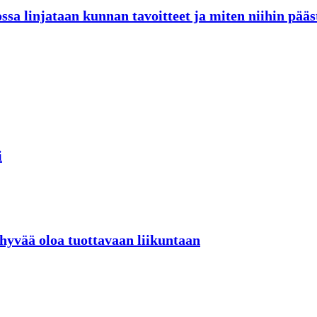
sa linjataan kunnan tavoitteet ja miten niihin pää
i
 hyvää oloa tuottavaan liikuntaan