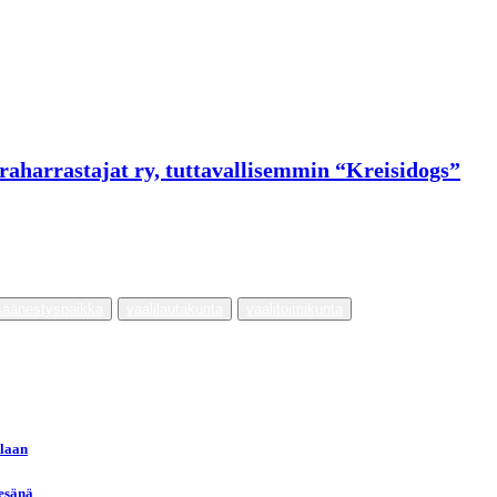
raharrastajat ry, tuttavallisemmin “Kreisidogs”
osäänestyspaikka
vaalilautakunta
vaalitoimikunta
llaan
kesänä