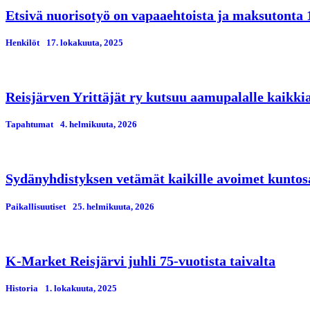
Etsivä nuorisotyö on vapaaehtoista ja maksutonta 
Henkilöt
17. lokakuuta, 2025
Reisjärven Yrittäjät ry kutsuu aamupalalle kaikkia 
Tapahtumat
4. helmikuuta, 2026
Sydänyhdistyksen vetämät kaikille avoimet kuntosa
Paikallisuutiset
25. helmikuuta, 2026
K-Market Reisjärvi juhli 75-vuotista taivalta
Historia
1. lokakuuta, 2025