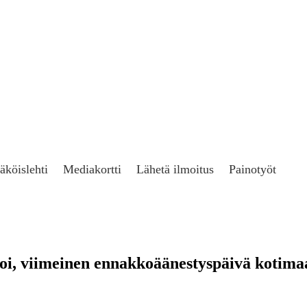
äköislehti
Mediakortti
Lähetä ilmoitus
Painotyöt
i, viimeinen ennakkoäänestyspäivä kotimaas