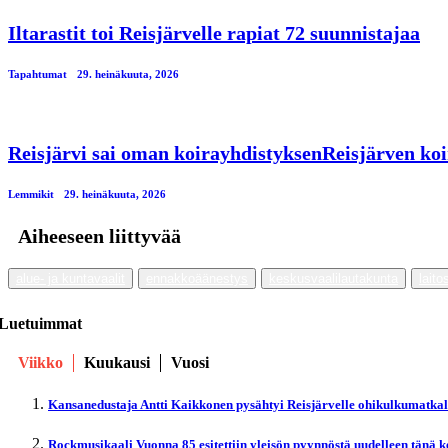
Iltarastit toi Reisjärvelle rapiat 72 suunnistajaa
Tapahtumat
29. heinäkuuta, 2026
Reisjärvi sai oman koirayhdistyksenReisjärven koi
Lemmikit
29. heinäkuuta, 2026
Aiheeseen liittyvää
alue- ja kuntavaalit
ennakkoäänestys
keskusvaalilautakunta
lait
Luetuimmat
Viikko
Kuukausi
Vuosi
Kansanedustaja Antti Kaikkonen pysähtyi Reisjärvelle ohikulkumatka
Rockmusikaali Vuonna 85 esitettiin yleisön pyynnöstä uudelleen tänä 