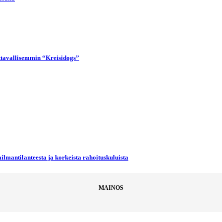
uttavallisemmin “Kreisidogs”
ilmantilanteesta ja korkeista rahoituskuluista
MAINOS