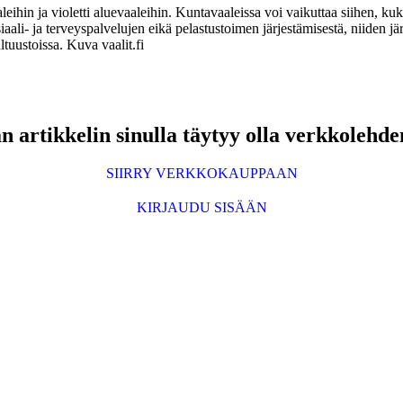
eihin ja violetti aluevaaleihin. Kuntavaaleissa voi vaikuttaa siihen, ku
iaali- ja terveyspalvelujen eikä pelastustoimen järjestämisestä, niiden jär
tuustoissa. Kuva vaalit.fi
 artikkelin sinulla täytyy olla verkkolehde
SIIRRY VERKKOKAUPPAAN
KIRJAUDU SISÄÄN