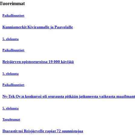
Tuoreimmat
Paikallisuutiset
Kunniamerkit Kivirannalle ja Paavolalle
5. elokuuta
Paikallisuutiset
Reisjärven opistoseuroissa 19 000 kävijää
5. elokuuta
Paikallisuutiset
Ny-Tek Oy:n konkurssi oli seurausta pitkään jatkuneesta vaikeasta maailmanti
5. elokuuta
Tapahtumat
Iltarastit toi Reisjärvelle rapiat 72 suunnistajaa