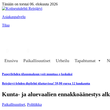
Tänään on torstai 06. elokuuta 2026
Asiakaspalvelu
Tilaa
Hae
Kirjaudu
Etusivu
Paikallisuutiset
Urheilu
Tapahtumat
N
Paperilehden tilausmaksun voit muuttaa e-laskuksi
Reisjärvi-lehden digilehti tilattavissa! 59,90 euroa 12 kuukautta
Kunta- ja aluevaalien ennakkoäänestys alko
Paikallisuutiset
,
Politiikka