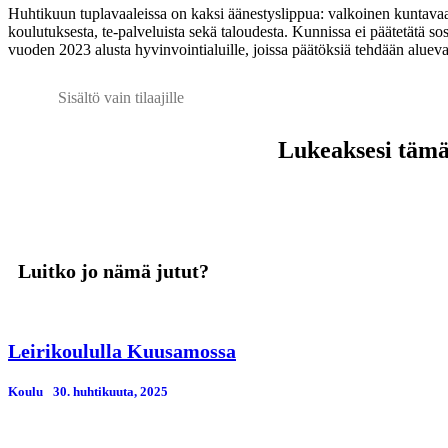
Huhtikuun tuplavaaleissa on kaksi äänestyslippua: valkoinen kuntavaal
koulutuksesta, te-palveluista sekä taloudesta. Kunnissa ei päätetätä sos
vuoden 2023 alusta hyvinvointialuille, joissa päätöksiä tehdään alueval
Sisältö vain tilaajille
Lukeaksesi tämän
Luitko jo nämä jutut?
Leirikoululla Kuusamossa
Koulu
30. huhtikuuta, 2025