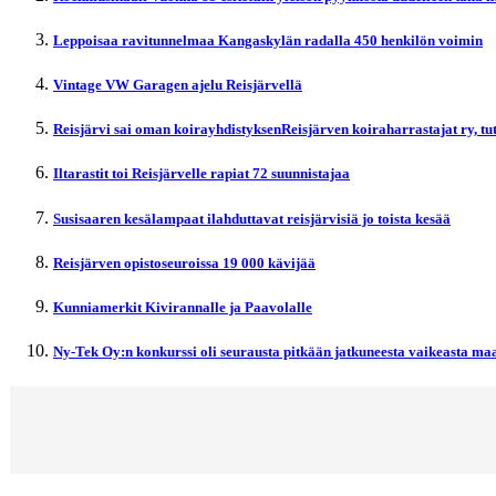
Leppoisaa ravitunnelmaa Kangaskylän radalla 450 henkilön voimin
Vintage VW Garagen ajelu Reisjärvellä
Reisjärvi sai oman koirayhdistyksenReisjärven koiraharrastajat ry, t
Iltarastit toi Reisjärvelle rapiat 72 suunnistajaa
Susisaaren kesälampaat ilahduttavat reisjärvisiä jo toista kesää
Reisjärven opistoseuroissa 19 000 kävijää
Kunniamerkit Kivirannalle ja Paavolalle
Ny-Tek Oy:n konkurssi oli seurausta pitkään jatkuneesta vaikeasta maa