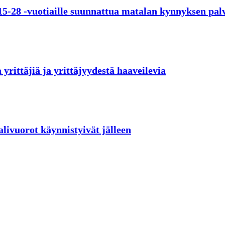
15-28 -vuotiaille suunnattua matalan kynnyksen pal
yrittäjiä ja yrittäjyydestä haaveilevia
livuorot käynnistyivät jälleen