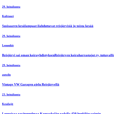
29. heinäkuuta
Kulttuuri
Susisaaren kesälampaat ilahduttavat reisjärvisiä jo toista kesää
29. heinäkuuta
Lemmikit
Reisjärvi sai oman koirayhdistyksenReisjärven koiraharrastajat ry, tuttaval
29. heinäkuuta
autoilu
Vintage VW Garagen ajelu Reisjärvellä
23. heinäkuuta
Kesälajit
Leppoisaa ravitunnelmaa Kangaskylän radalla 450 henkilön voimin