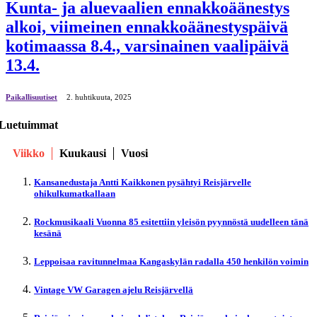
Kunta- ja aluevaalien ennakkoäänestys
alkoi, viimeinen ennakkoäänestyspäivä
kotimaassa 8.4., varsinainen vaalipäivä
13.4.
Paikallisuutiset
2. huhtikuuta, 2025
Luetuimmat
Viikko
Kuukausi
Vuosi
Kansanedustaja Antti Kaikkonen pysähtyi Reisjärvelle
ohikulkumatkallaan
Rockmusikaali Vuonna 85 esitettiin yleisön pyynnöstä uudelleen tänä
kesänä
Leppoisaa ravitunnelmaa Kangaskylän radalla 450 henkilön voimin
Vintage VW Garagen ajelu Reisjärvellä