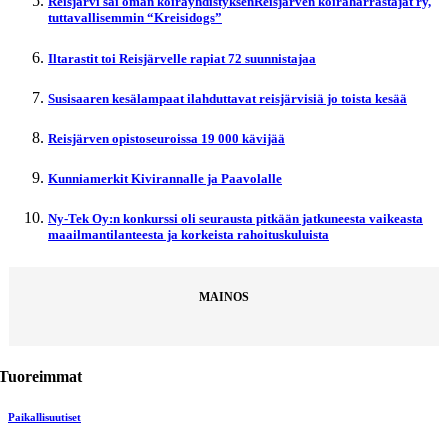
Reisjärvi sai oman koirayhdistyksenReisjärven koiraharrastajat ry,
tuttavallisemmin “Kreisidogs”
Iltarastit toi Reisjärvelle rapiat 72 suunnistajaa
Susisaaren kesälampaat ilahduttavat reisjärvisiä jo toista kesää
Reisjärven opistoseuroissa 19 000 kävijää
Kunniamerkit Kivirannalle ja Paavolalle
Ny-Tek Oy:n konkurssi oli seurausta pitkään jatkuneesta vaikeasta
maailmantilanteesta ja korkeista rahoituskuluista
MAINOS
Tuoreimmat
Paikallisuutiset