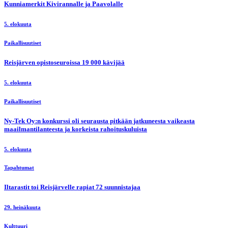
Kunniamerkit Kivirannalle ja Paavolalle
5. elokuuta
Paikallisuutiset
Reisjärven opistoseuroissa 19 000 kävijää
5. elokuuta
Paikallisuutiset
Ny-Tek Oy:n konkurssi oli seurausta pitkään jatkuneesta vaikeasta
maailmantilanteesta ja korkeista rahoituskuluista
5. elokuuta
Tapahtumat
Iltarastit toi Reisjärvelle rapiat 72 suunnistajaa
29. heinäkuuta
Kulttuuri