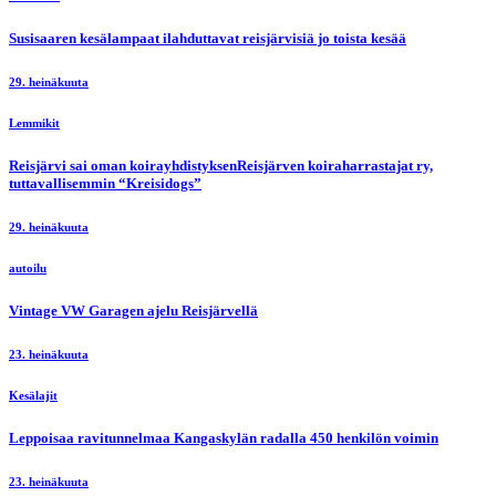
Susisaaren kesälampaat ilahduttavat reisjärvisiä jo toista kesää
29. heinäkuuta
Lemmikit
Reisjärvi sai oman koirayhdistyksenReisjärven koiraharrastajat ry,
tuttavallisemmin “Kreisidogs”
29. heinäkuuta
autoilu
Vintage VW Garagen ajelu Reisjärvellä
23. heinäkuuta
Kesälajit
Leppoisaa ravitunnelmaa Kangaskylän radalla 450 henkilön voimin
23. heinäkuuta