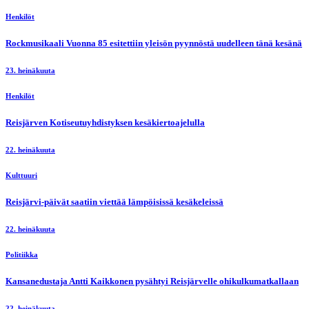
Henkilöt
Rockmusikaali Vuonna 85 esitettiin yleisön pyynnöstä uudelleen tänä kesänä
23. heinäkuuta
Henkilöt
Reisjärven Kotiseutuyhdistyksen kesäkiertoajelulla
22. heinäkuuta
Kulttuuri
Reisjärvi-päivät saatiin viettää lämpöisissä kesäkeleissä
22. heinäkuuta
Politiikka
Kansanedustaja Antti Kaikkonen pysähtyi Reisjärvelle ohikulkumatkallaan
22. heinäkuuta