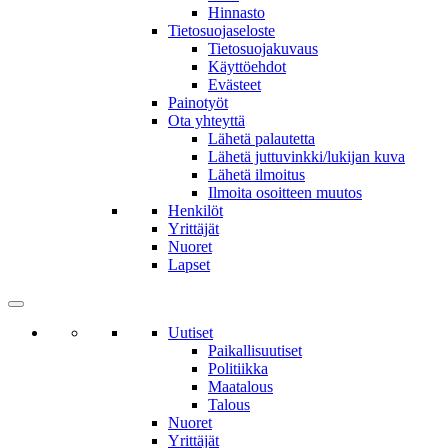
Hinnasto
Tietosuojaseloste
Tietosuojakuvaus
Käyttöehdot
Evästeet
Painotyöt
Ota yhteyttä
Lähetä palautetta
Lähetä juttuvinkki/lukijan kuva
Lähetä ilmoitus
Ilmoita osoitteen muutos
Henkilöt
Yrittäjät
Nuoret
Lapset
Uutiset
Paikallisuutiset
Politiikka
Maatalous
Talous
Nuoret
Yrittäjät