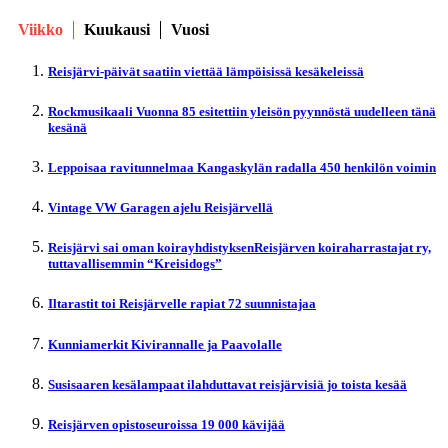
Viikko
Kuukausi
Vuosi
Reisjärvi-päivät saatiin viettää lämpöisissä kesäkeleissä
Rockmusikaali Vuonna 85 esitettiin yleisön pyynnöstä uudelleen tänä
kesänä
Leppoisaa ravitunnelmaa Kangaskylän radalla 450 henkilön voimin
Vintage VW Garagen ajelu Reisjärvellä
Reisjärvi sai oman koirayhdistyksenReisjärven koiraharrastajat ry,
tuttavallisemmin “Kreisidogs”
Iltarastit toi Reisjärvelle rapiat 72 suunnistajaa
Kunniamerkit Kivirannalle ja Paavolalle
Susisaaren kesälampaat ilahduttavat reisjärvisiä jo toista kesää
Reisjärven opistoseuroissa 19 000 kävijää