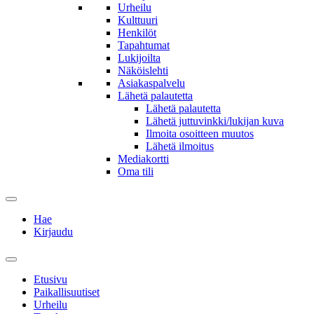
Urheilu
Kulttuuri
Henkilöt
Tapahtumat
Lukijoilta
Näköislehti
Asiakaspalvelu
Lähetä palautetta
Lähetä palautetta
Lähetä juttuvinkki/lukijan kuva
Ilmoita osoitteen muutos
Lähetä ilmoitus
Mediakortti
Oma tili
Hae
Kirjaudu
Etusivu
Paikallisuutiset
Urheilu