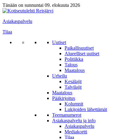
Tänään on sunnuntai 09. elokuuta 2026
Asiakaspalvelu
Tilaa
Uutiset
Paikallisuutiset
Alueelliset uutiset
Politiikka
Talous
Maatalous
Urheilu
Kesälajit
Talvilajit
Maatalous
Pääkirjoitus
Kolumnit
Lukijoiden lähettämät
Teemanumerot
Asiakaspalvelu ja info
Asiakaspalvelu
Mediakortti
Tilaa