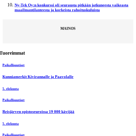
Ny-Tek Oy:n konkurssi oli seurausta pitkään jatkuneesta vaikeasta
maailmantilanteesta ja korkeista rahoituskuluista
MAINOS
Tuoreimmat
Paikallisuutiset
Kunniamerkit Kivirannalle ja Paavolalle
5. elokuuta
Paikallisuutiset
Reisjärven opistoseuroissa 19 000 kävijää
5. elokuuta
Paikallisuutiset