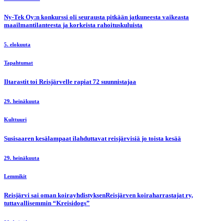
Ny-Tek Oy:n konkurssi oli seurausta pitkään jatkuneesta vaikeasta
maailmantilanteesta ja korkeista rahoituskuluista
5. elokuuta
Tapahtumat
Iltarastit toi Reisjärvelle rapiat 72 suunnistajaa
29. heinäkuuta
Kulttuuri
Susisaaren kesälampaat ilahduttavat reisjärvisiä jo toista kesää
29. heinäkuuta
Lemmikit
Reisjärvi sai oman koirayhdistyksenReisjärven koiraharrastajat ry,
tuttavallisemmin “Kreisidogs”