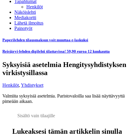
Tapahtumat
Henkilöt
Näköislehti
Mediakortti
Lähetä ilmoitus
Painotyöt
Paperilehden tilausmaksun voit muuttaa e-laskuksi
Reisjärvi-lehden digilehti tilattavissa! 59,90 euroa 12 kuukautta
Syksyisiä asetelmia Hengitysyhdistyksen
virkistysillassa
Henkilöt
,
Yhdistykset
Valmiita syksyisiä asetelmia. Paristovaloilla saa lisää näyttävyyttä
pimeään aikaan.
Sisältö vain tilaajille
Lukeaksesi tämän artikkelin sinulla