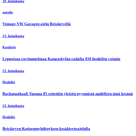
29. heinäkuuta
autoilu
Vintage VW Garagen ajelu Reisjärvellä
23. heinäkuuta
Kesälajit
Leppoisaa ravitunnelmaa Kangaskylän radalla 450 henkilön voimin
23. heinäkuuta
Henkilöt
Rockmusikaali Vuonna 85 esitettiin yleisön pyynnöstä uudelleen tänä kesänä
23. heinäkuuta
Henkilöt
Reisjärven Kotiseutuyhdistyksen kesäkiertoajelulla