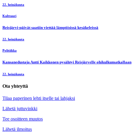
22. heinäkuuta
Kulttuuri
Reisjärvi-päivät saatiin viettää lämpöisissä kesäkeleissä
22. heinäkuuta
Politiikka
Kansanedustaja Antti Kaikkonen pysähtyi Reisjärvelle ohikulkumatkallaan
22. heinäkuuta
Ota yhteyttä
Tilaa paperinen lehti itselle tai lahjaksi
Lähetä juttuvinkki
Tee osoitteen muutos
Lähetä ilmoitus