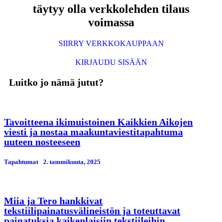
täytyy olla verkkolehden tilaus
voimassa
SIIRRY VERKKOKAUPPAAN
KIRJAUDU SISÄÄN
Luitko jo nämä jutut?
Tavoitteena ikimuistoinen Kaikkien Aikojen
viesti ja nostaa maakuntaviestitapahtuma
uuteen nosteeseen
Tapahtumat
2. tammikuuta, 2025
Miia ja Tero hankkivat
tekstiilipainatusvälineistön ja toteuttavat
painatuksia kaikenlaisiin tekstiileihin