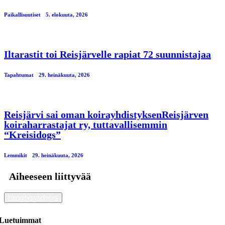
Paikallisuutiset
5. elokuuta, 2026
Iltarastit toi Reisjärvelle rapiat 72 suunnistajaa
Tapahtumat
29. heinäkuuta, 2026
Reisjärvi sai oman koirayhdistyksenReisjärven
koiraharrastajat ry, tuttavallisemmin
“Kreisidogs”
Lemmikit
29. heinäkuuta, 2026
Aiheeseen liittyvää
Hengitysyhdistys
Luetuimmat