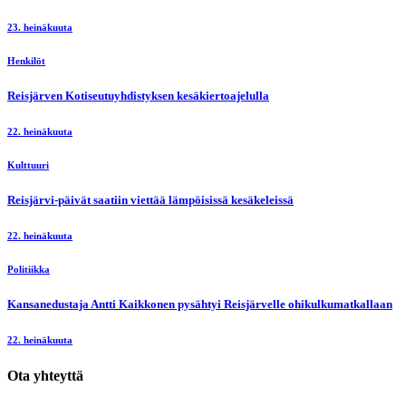
23. heinäkuuta
Henkilöt
Reisjärven Kotiseutuyhdistyksen kesäkiertoajelulla
22. heinäkuuta
Kulttuuri
Reisjärvi-päivät saatiin viettää lämpöisissä kesäkeleissä
22. heinäkuuta
Politiikka
Kansanedustaja Antti Kaikkonen pysähtyi Reisjärvelle ohikulkumatkallaan
22. heinäkuuta
Ota yhteyttä