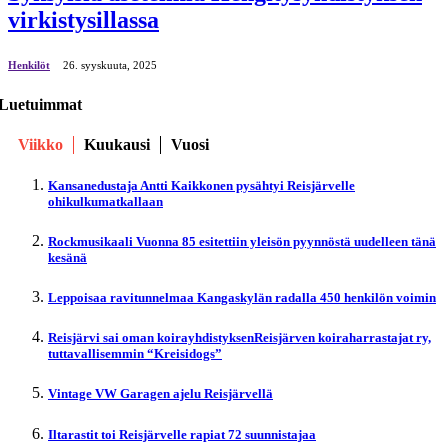
virkistysillassa
Henkilöt
26. syyskuuta, 2025
Luetuimmat
Viikko
Kuukausi
Vuosi
Kansanedustaja Antti Kaikkonen pysähtyi Reisjärvelle
ohikulkumatkallaan
Rockmusikaali Vuonna 85 esitettiin yleisön pyynnöstä uudelleen tänä
kesänä
Leppoisaa ravitunnelmaa Kangaskylän radalla 450 henkilön voimin
Reisjärvi sai oman koirayhdistyksenReisjärven koiraharrastajat ry,
tuttavallisemmin “Kreisidogs”
Vintage VW Garagen ajelu Reisjärvellä
Iltarastit toi Reisjärvelle rapiat 72 suunnistajaa