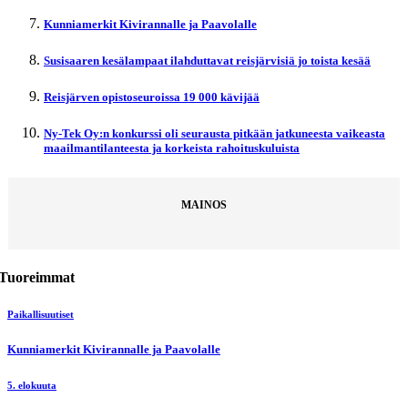
Kunniamerkit Kivirannalle ja Paavolalle
Susisaaren kesälampaat ilahduttavat reisjärvisiä jo toista kesää
Reisjärven opistoseuroissa 19 000 kävijää
Ny-Tek Oy:n konkurssi oli seurausta pitkään jatkuneesta vaikeasta
maailmantilanteesta ja korkeista rahoituskuluista
MAINOS
Tuoreimmat
Paikallisuutiset
Kunniamerkit Kivirannalle ja Paavolalle
5. elokuuta