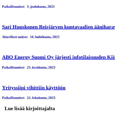
Paikallisuutiset
3. јoulukuuta, 2025
Sari Huuskonen Reisjärven kuntavaalien ääniharava
Alueelliset uutiset
16. huhtikuuta, 2025
ABO Energy Suomi Oy järjesti infotilaisuuden Kiis
Paikallisuutiset
25. kesäkuuta, 2025
Yrityssiipi vihittiin käyttöön
Paikallisuutiset
22. lokakuuta, 2025
Lue lisää kirjoittajalta