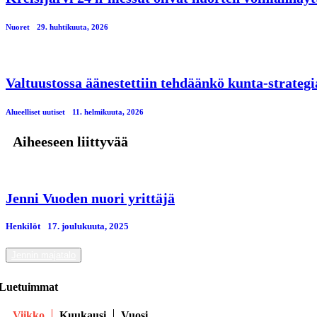
Nuoret
29. huhtikuuta, 2026
Valtuustossa äänestettiin tehdäänkö kunta-strateg
Alueelliset uutiset
11. helmikuuta, 2026
Aiheeseen liittyvää
Jenni Vuoden nuori yrittäjä
Henkilöt
17. јoulukuuta, 2025
Jennin majatalo
Luetuimmat
Viikko
Kuukausi
Vuosi