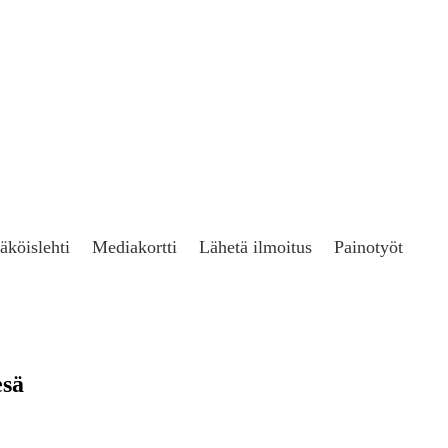
äköislehti
Mediakortti
Lähetä ilmoitus
Painotyöt
esä