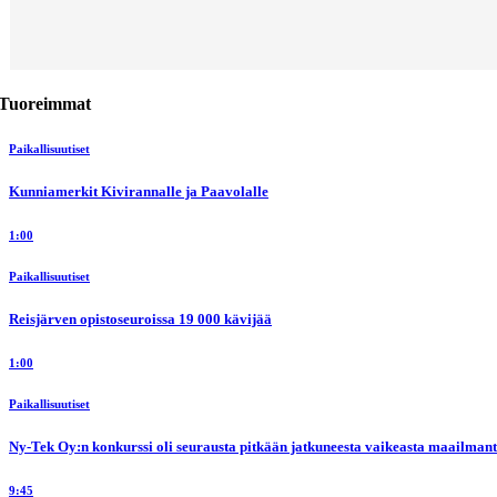
Tuoreimmat
Paikallisuutiset
Kunniamerkit Kivirannalle ja Paavolalle
1:00
Paikallisuutiset
Reisjärven opistoseuroissa 19 000 kävijää
1:00
Paikallisuutiset
Ny-Tek Oy:n konkurssi oli seurausta pitkään jatkuneesta vaikeasta maailmanti
9:45