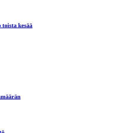
 toista kesää
jamäärän
tö