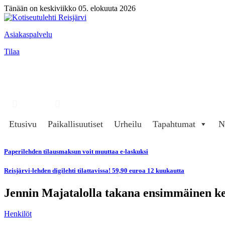
Tänään on keskiviikko 05. elokuuta 2026
Asiakaspalvelu
Tilaa
Hae
Kirjaudu
Etusivu
Paikallisuutiset
Urheilu
Tapahtumat
N
Paperilehden tilausmaksun voit muuttaa e-laskuksi
Reisjärvi-lehden digilehti tilattavissa! 59,90 euroa 12 kuukautta
Jennin Majatalolla takana ensimmäinen k
Henkilöt