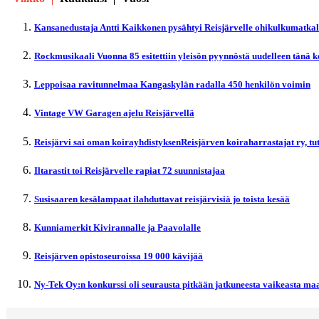
Kansanedustaja Antti Kaikkonen pysähtyi Reisjärvelle ohikulkumatka
Rockmusikaali Vuonna 85 esitettiin yleisön pyynnöstä uudelleen tänä 
Leppoisaa ravitunnelmaa Kangaskylän radalla 450 henkilön voimin
Vintage VW Garagen ajelu Reisjärvellä
Reisjärvi sai oman koirayhdistyksenReisjärven koiraharrastajat ry, t
Iltarastit toi Reisjärvelle rapiat 72 suunnistajaa
Susisaaren kesälampaat ilahduttavat reisjärvisiä jo toista kesää
Kunniamerkit Kivirannalle ja Paavolalle
Reisjärven opistoseuroissa 19 000 kävijää
Ny-Tek Oy:n konkurssi oli seurausta pitkään jatkuneesta vaikeasta maa