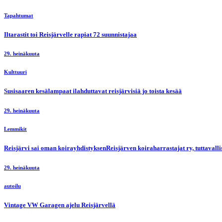
Tapahtumat
Iltarastit toi Reisjärvelle rapiat 72 suunnistajaa
29. heinäkuuta
Kulttuuri
Susisaaren kesälampaat ilahduttavat reisjärvisiä jo toista kesää
29. heinäkuuta
Lemmikit
Reisjärvi sai oman koirayhdistyksenReisjärven koiraharrastajat ry, tuttaval
29. heinäkuuta
autoilu
Vintage VW Garagen ajelu Reisjärvellä