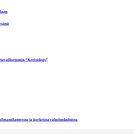
llaan
kesänä
uttavallisemmin “Kreisidogs”
ilmantilanteesta ja korkeista rahoituskuluista