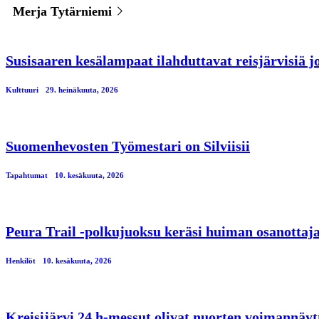
Merja Tytärniemi
Susisaaren kesälampaat ilahduttavat reisjärvisiä jo
Kulttuuri
29. heinäkuuta, 2026
Suomenhevosten Työmestari on Silviisii
Tapahtumat
10. kesäkuuta, 2026
Peura Trail -polkujuoksu keräsi huiman osanotta
Henkilöt
10. kesäkuuta, 2026
Kreisijärvi 24 h-messut olivat nuorten voimannäyt