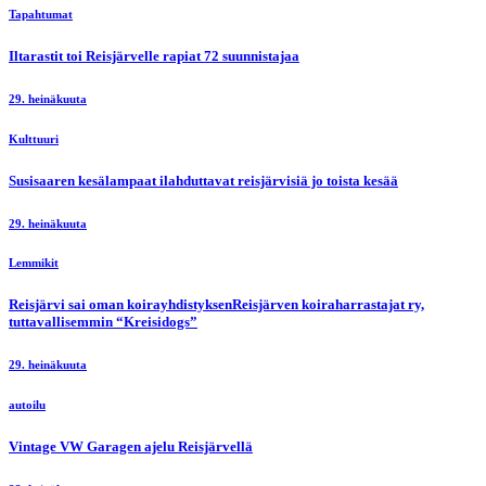
Tapahtumat
Iltarastit toi Reisjärvelle rapiat 72 suunnistajaa
29. heinäkuuta
Kulttuuri
Susisaaren kesälampaat ilahduttavat reisjärvisiä jo toista kesää
29. heinäkuuta
Lemmikit
Reisjärvi sai oman koirayhdistyksenReisjärven koiraharrastajat ry,
tuttavallisemmin “Kreisidogs”
29. heinäkuuta
autoilu
Vintage VW Garagen ajelu Reisjärvellä