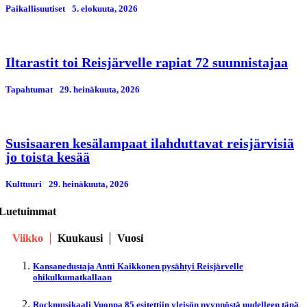
Paikallisuutiset
5. elokuuta, 2026
Iltarastit toi Reisjärvelle rapiat 72 suunnistajaa
Tapahtumat
29. heinäkuuta, 2026
Susisaaren kesälampaat ilahduttavat reisjärvisiä
jo toista kesää
Kulttuuri
29. heinäkuuta, 2026
Luetuimmat
Viikko
Kuukausi
Vuosi
Kansanedustaja Antti Kaikkonen pysähtyi Reisjärvelle
ohikulkumatkallaan
Rockmusikaali Vuonna 85 esitettiin yleisön pyynnöstä uudelleen tänä