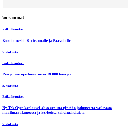
Tuoreimmat
Paikallisuutiset
Kunniamerkit Kivirannalle ja Paavolalle
5. elokuuta
Paikallisuutiset
Reisjärven opistoseuroissa 19 000 kävijää
5. elokuuta
Paikallisuutiset
Ny-Tek Oy:n konkurssi oli seurausta pitkään jatkuneesta vaikeasta
maailmantilanteesta ja korkeista rahoituskuluista
5. elokuuta