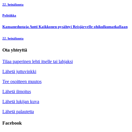
22. heinäkuuta
Politiikka
Kansanedustaja Antti Kaikkonen pysähtyi Reisjärvelle ohikulkumatkallaan
22. heinäkuuta
Ota yhteyttä
Tilaa paperinen lehti itselle tai lahjaksi
Lähetä juttuvinkki
Tee osoitteen muutos
Lähetä ilmoitus
Lähetä lukijan kuva
Lähetä palautetta
Facebook