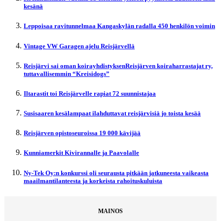
kesänä
Leppoisaa ravitunnelmaa Kangaskylän radalla 450 henkilön voimin
Vintage VW Garagen ajelu Reisjärvellä
Reisjärvi sai oman koirayhdistyksenReisjärven koiraharrastajat ry,
tuttavallisemmin “Kreisidogs”
Iltarastit toi Reisjärvelle rapiat 72 suunnistajaa
Susisaaren kesälampaat ilahduttavat reisjärvisiä jo toista kesää
Reisjärven opistoseuroissa 19 000 kävijää
Kunniamerkit Kivirannalle ja Paavolalle
Ny-Tek Oy:n konkurssi oli seurausta pitkään jatkuneesta vaikeasta
maailmantilanteesta ja korkeista rahoituskuluista
MAINOS