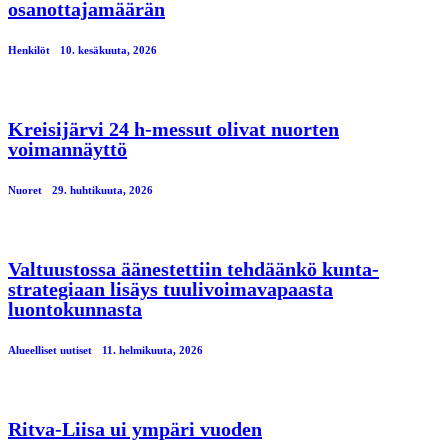
osanottajamäärän
Henkilöt
10. kesäkuuta, 2026
Kreisijärvi 24 h-messut olivat nuorten
voimannäyttö
Nuoret
29. huhtikuuta, 2026
Valtuustossa äänestettiin tehdäänkö kunta-
strategiaan lisäys tuulivoimavapaasta
luontokunnasta
Alueelliset uutiset
11. helmikuuta, 2026
Ritva-Liisa ui ympäri vuoden