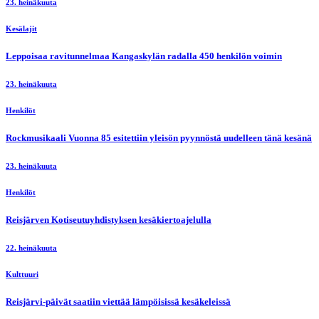
23. heinäkuuta
Kesälajit
Leppoisaa ravitunnelmaa Kangaskylän radalla 450 henkilön voimin
23. heinäkuuta
Henkilöt
Rockmusikaali Vuonna 85 esitettiin yleisön pyynnöstä uudelleen tänä kesänä
23. heinäkuuta
Henkilöt
Reisjärven Kotiseutuyhdistyksen kesäkiertoajelulla
22. heinäkuuta
Kulttuuri
Reisjärvi-päivät saatiin viettää lämpöisissä kesäkeleissä