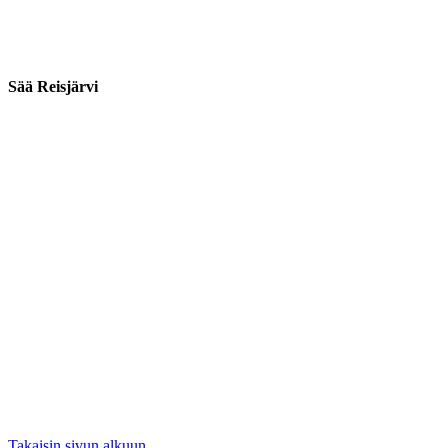
Sää Reisjärvi
Takaisin sivun alkuun