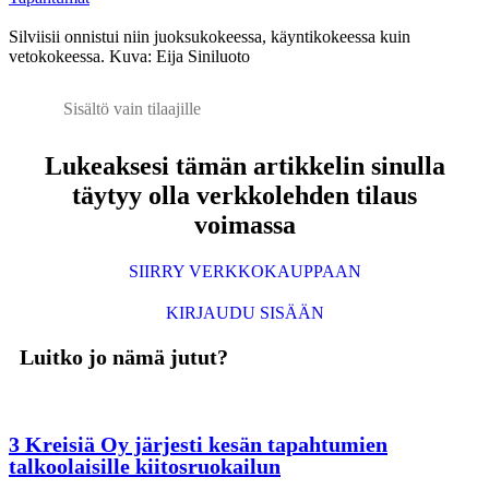
Silviisii onnistui niin juoksukokeessa, käyntikokeessa kuin
vetokokeessa. Kuva: Eija Siniluoto
Sisältö vain tilaajille
Lukeaksesi tämän artikkelin sinulla
täytyy olla verkkolehden tilaus
voimassa
SIIRRY VERKKOKAUPPAAN
KIRJAUDU SISÄÄN
Luitko jo nämä jutut?
3 Kreisiä Oy järjesti kesän tapahtumien
talkoolaisille kiitosruokailun