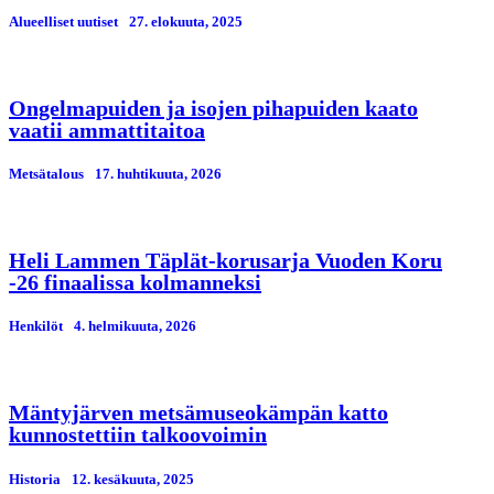
Alueelliset uutiset
27. elokuuta, 2025
Ongelmapuiden ja isojen pihapuiden kaato
vaatii ammattitaitoa
Metsätalous
17. huhtikuuta, 2026
Heli Lammen Täplät-korusarja Vuoden Koru
-26 finaalissa kolmanneksi
Henkilöt
4. helmikuuta, 2026
Mäntyjärven metsämuseokämpän katto
kunnostettiin talkoovoimin
Historia
12. kesäkuuta, 2025