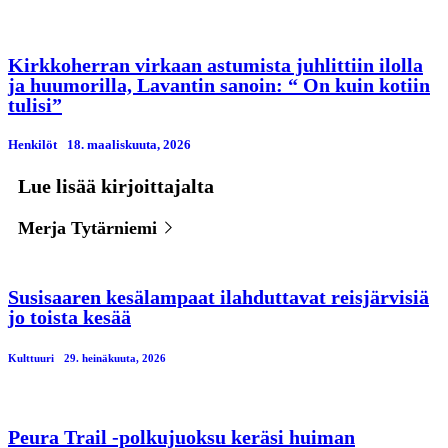
Kirkkoherran virkaan astumista juhlittiin ilolla
ja huumorilla, Lavantin sanoin: “ On kuin kotiin
tulisi”
Henkilöt
18. maaliskuuta, 2026
Lue lisää kirjoittajalta
Merja Tytärniemi
Susisaaren kesälampaat ilahduttavat reisjärvisiä
jo toista kesää
Kulttuuri
29. heinäkuuta, 2026
Peura Trail -polkujuoksu keräsi huiman