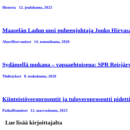
Historia
12. јoulukuuta, 2025
Maaselän Ladun uusi puheenjohtaja Jouko Hirvas
Alueelliset uutiset
14. tammikuuta, 2026
Sydämellä mukana – vapaaehtoisena: SPR Reisjärve
Yhdistykset
8. toukokuuta, 2026
Kiinteistöveroprosentit ja tuloveroprosentti pidett
Paikallisuutiset
12. marraskuuta, 2025
Lue lisää kirjoittajalta