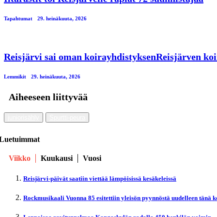
Tapahtumat
29. heinäkuuta, 2026
Reisjärvi sai oman koirayhdistyksenReisjärven koi
Lemmikit
29. heinäkuuta, 2026
Aiheeseen liittyvää
juniorisähly
Spurtti-peura
Luetuimmat
Viikko
Kuukausi
Vuosi
Reisjärvi-päivät saatiin viettää lämpöisissä kesäkeleissä
Rockmusikaali Vuonna 85 esitettiin yleisön pyynnöstä uudelleen tänä 