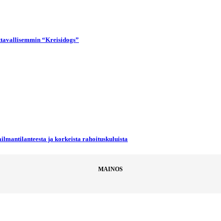
uttavallisemmin “Kreisidogs”
ilmantilanteesta ja korkeista rahoituskuluista
MAINOS