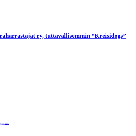
raharrastajat ry, tuttavallisemmin “Kreisidogs”
kesänä