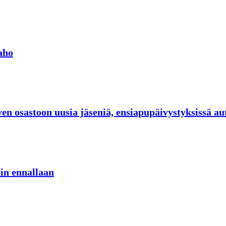
aho
n osastoon uusia jäseniä, ensiapupäivystyksissä au
iin ennallaan