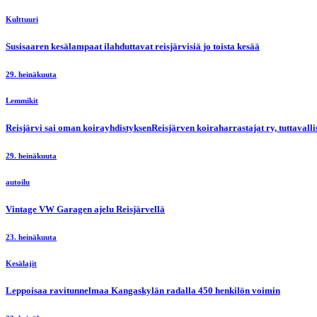
Kulttuuri
Susisaaren kesälampaat ilahduttavat reisjärvisiä jo toista kesää
29. heinäkuuta
Lemmikit
Reisjärvi sai oman koirayhdistyksenReisjärven koiraharrastajat ry, tuttaval
29. heinäkuuta
autoilu
Vintage VW Garagen ajelu Reisjärvellä
23. heinäkuuta
Kesälajit
Leppoisaa ravitunnelmaa Kangaskylän radalla 450 henkilön voimin