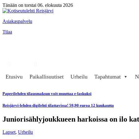
Tänään on torstai 06. elokuuta 2026
Asiakaspalvelu
Tilaa
Hae
Kirjaudu
Etusivu
Paikallisuutiset
Urheilu
Tapahtumat
N
Paperilehden tilausmaksun voit muuttaa e-laskuksi
Reisjärvi-lehden digilehti tilattavissa! 59,90 euroa 12 kuukautta
Juniorisählyjoukkueen harkoissa on ilo kat
Lapset
,
Urheilu