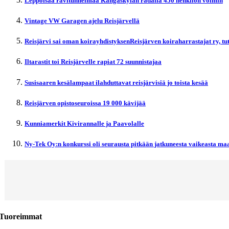
Leppoisaa ravitunnelmaa Kangaskylän radalla 450 henkilön voimin
Vintage VW Garagen ajelu Reisjärvellä
Reisjärvi sai oman koirayhdistyksenReisjärven koiraharrastajat ry, t
Iltarastit toi Reisjärvelle rapiat 72 suunnistajaa
Susisaaren kesälampaat ilahduttavat reisjärvisiä jo toista kesää
Reisjärven opistoseuroissa 19 000 kävijää
Kunniamerkit Kivirannalle ja Paavolalle
Ny-Tek Oy:n konkurssi oli seurausta pitkään jatkuneesta vaikeasta maa
Tuoreimmat