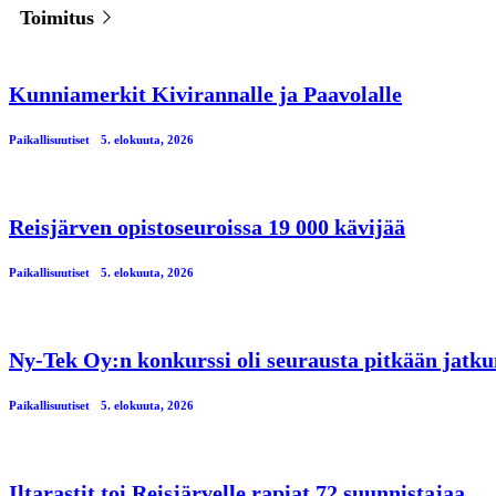
Toimitus
Kunniamerkit Kivirannalle ja Paavolalle
Paikallisuutiset
5. elokuuta, 2026
Reisjärven opistoseuroissa 19 000 kävijää
Paikallisuutiset
5. elokuuta, 2026
Ny-Tek Oy:n konkurssi oli seurausta pitkään jatku
Paikallisuutiset
5. elokuuta, 2026
Iltarastit toi Reisjärvelle rapiat 72 suunnistajaa