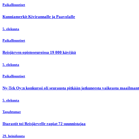
Paikallisuutiset
Kunniamerkit Kivirannalle ja Paavolalle
5. elokuuta
Paikallisuutiset
Reisjärven opistoseuroissa 19 000 kävijää
5. elokuuta
Paikallisuutiset
Ny-Tek Oy:n konkurssi oli seurausta pitkään jatkuneesta vaikeasta maailmanti
5. elokuuta
Tapahtumat
Iltarastit toi Reisjärvelle rapiat 72 suunnistajaa
29. heinäkuuta