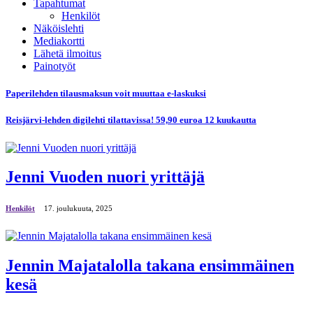
Tapahtumat
Henkilöt
Näköislehti
Mediakortti
Lähetä ilmoitus
Painotyöt
Paperilehden tilausmaksun voit muuttaa e-laskuksi
Reisjärvi-lehden digilehti tilattavissa! 59,90 euroa 12 kuukautta
Jenni Vuoden nuori yrittäjä
Henkilöt
17. јoulukuuta, 2025
Jennin Majatalolla takana ensimmäinen
kesä