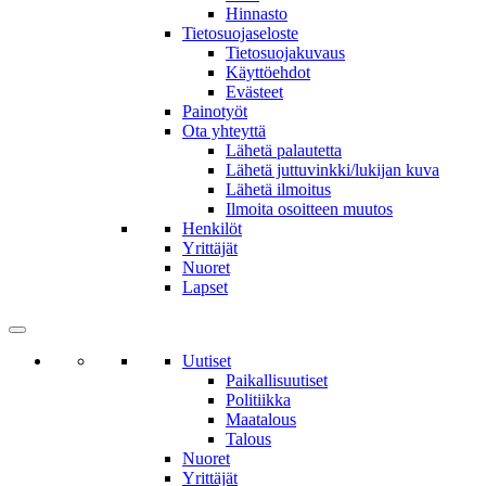
Hinnasto
Tietosuojaseloste
Tietosuojakuvaus
Käyttöehdot
Evästeet
Painotyöt
Ota yhteyttä
Lähetä palautetta
Lähetä juttuvinkki/lukijan kuva
Lähetä ilmoitus
Ilmoita osoitteen muutos
Henkilöt
Yrittäjät
Nuoret
Lapset
Uutiset
Paikallisuutiset
Politiikka
Maatalous
Talous
Nuoret
Yrittäjät