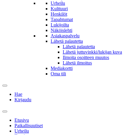
Urheilu
Kulttuuri
Henkilöt
Tapahtumat
Lukijoilta
Näköislehti
Asiakaspalvelu
Lähetä palautetta
Lähetä palautetta
Lähetä juttuvinkki/lukijan kuva
Ilmoita osoitteen muutos
Lähetä ilmoitus
Mediakortti
Oma tili
Hae
Kirjaudu
Etusivu
Paikallisuutiset
Urheilu