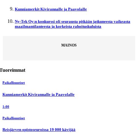
Kunniamerkit Kivirannalle ja Paavolalle
Ny-Tek Oy:n konkurssi oli seurausta pitkään jatkuneesta vaikeasta
maailmantilanteesta ja korkeista rahoituskuluista
MAINOS
Tuoreimmat
Paikallisuutiset
Kunniamerkit Kivirannalle ja Paavolalle
1:00
Paikallisuutiset
Reisjärven opistoseuroissa 19 000 kävijää