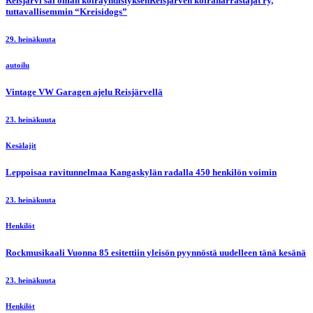
Reisjärvi sai oman koirayhdistyksenReisjärven koiraharrastajat ry,
tuttavallisemmin “Kreisidogs”
29. heinäkuuta
autoilu
Vintage VW Garagen ajelu Reisjärvellä
23. heinäkuuta
Kesälajit
Leppoisaa ravitunnelmaa Kangaskylän radalla 450 henkilön voimin
23. heinäkuuta
Henkilöt
Rockmusikaali Vuonna 85 esitettiin yleisön pyynnöstä uudelleen tänä kesänä
23. heinäkuuta
Henkilöt