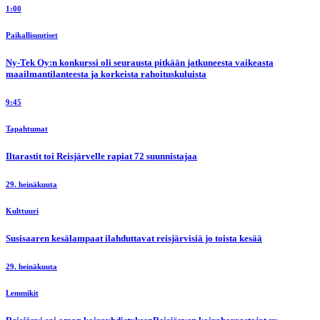
1:00
Paikallisuutiset
Ny-Tek Oy:n konkurssi oli seurausta pitkään jatkuneesta vaikeasta
maailmantilanteesta ja korkeista rahoituskuluista
9:45
Tapahtumat
Iltarastit toi Reisjärvelle rapiat 72 suunnistajaa
29. heinäkuuta
Kulttuuri
Susisaaren kesälampaat ilahduttavat reisjärvisiä jo toista kesää
29. heinäkuuta
Lemmikit