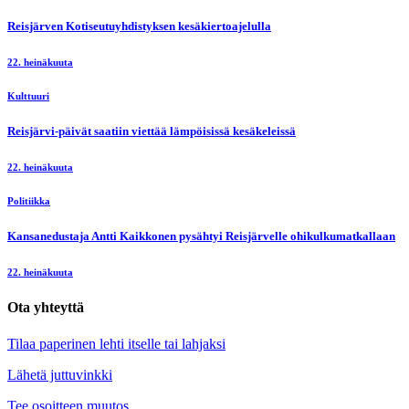
Reisjärven Kotiseutuyhdistyksen kesäkiertoajelulla
22. heinäkuuta
Kulttuuri
Reisjärvi-päivät saatiin viettää lämpöisissä kesäkeleissä
22. heinäkuuta
Politiikka
Kansanedustaja Antti Kaikkonen pysähtyi Reisjärvelle ohikulkumatkallaan
22. heinäkuuta
Ota yhteyttä
Tilaa paperinen lehti itselle tai lahjaksi
Lähetä juttuvinkki
Tee osoitteen muutos