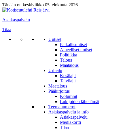
Tänään on keskiviikko 05. elokuuta 2026
Asiakaspalvelu
Tilaa
Uutiset
Paikallisuutiset
Alueelliset uutiset
Politiikka
Talous
Maatalous
Urheilu
Kesälajit
Talvilajit
Maatalous
Pääkirjoitus
Kolumnit
Lukijoiden lähettämät
Teemanumerot
Asiakaspalvelu ja info
Asiakaspalvelu
Mediakortti
Tilaa