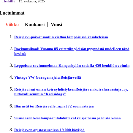
Henkilöt
13. elokuuta, 2025
Luetuimmat
Viikko
Kuukausi
Vuosi
Reisjärvi-päivät saatiin viettää lämpöisissä kesäkeleissä
Rockmusikaali Vuonna 85 esitettiin yleisön pyynnöstä uudelleen tänä
kesänä
Leppoisaa ravitunnelmaa Kangaskylän radalla 450 henkilön voimin
Vintage VW Garagen ajelu Reisjärvellä
Reisjärvi sai oman koirayhdistyksenReisjärven koiraharrastajat ry,
tuttavallisemmin “Kreisidogs”
Iltarastit toi Reisjärvelle rapiat 72 suunnistajaa
Susisaaren kesälampaat ilahduttavat reisjärvisiä jo toista kesää
Reisjärven opistoseuroissa 19 000 kävijää