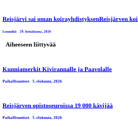
Reisjärvi sai oman koirayhdistyksenReisjärven koi
Lemmikit
29. heinäkuuta, 2026
Aiheeseen liittyvää
Kunniamerkit Kivirannalle ja Paavolalle
Paikallisuutiset
5. elokuuta, 2026
Reisjärven opistoseuroissa 19 000 kävijää
Paikallisuutiset
5. elokuuta, 2026