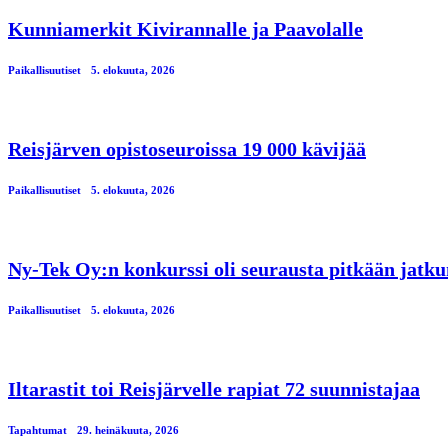
Kunniamerkit Kivirannalle ja Paavolalle
Paikallisuutiset
5. elokuuta, 2026
Reisjärven opistoseuroissa 19 000 kävijää
Paikallisuutiset
5. elokuuta, 2026
Ny-Tek Oy:n konkurssi oli seurausta pitkään jatku
Paikallisuutiset
5. elokuuta, 2026
Iltarastit toi Reisjärvelle rapiat 72 suunnistajaa
Tapahtumat
29. heinäkuuta, 2026