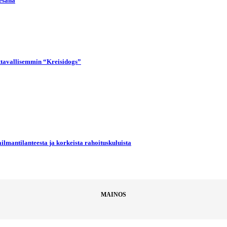
kesänä
uttavallisemmin “Kreisidogs”
ilmantilanteesta ja korkeista rahoituskuluista
MAINOS