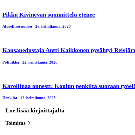
Pikku Kivinevan suunnittelu etenee
Alueelliset uutiset
26. helmikuuta, 2025
Kansanedustaja Antti Kaikkonen pysähtyi Reisjär
Politiikka
22. heinäkuuta, 2026
Karoliinaa onnesti: Koulun penkiltä suoraan työe
Henkilöt
12. helmikuuta, 2025
Lue lisää kirjoittajalta
Toimitus