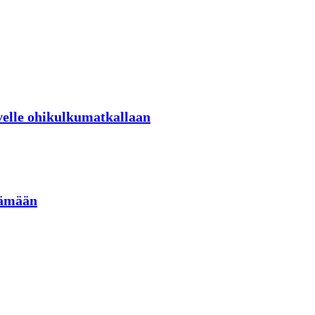
velle ohikulkumatkallaan
lämään