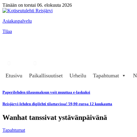
Tänään on torstai 06. elokuuta 2026
Asiakaspalvelu
Tilaa
Hae
Kirjaudu
Etusivu
Paikallisuutiset
Urheilu
Tapahtumat
N
Paperilehden tilausmaksun voit muuttaa e-laskuksi
Reisjärvi-lehden digilehti tilattavissa! 59,90 euroa 12 kuukautta
Wanhat tanssivat ystävänpäivänä
Tapahtumat