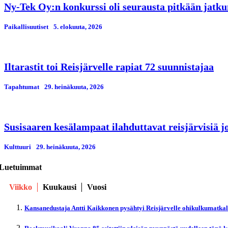
Ny-Tek Oy:n konkurssi oli seurausta pitkään jatku
Paikallisuutiset
5. elokuuta, 2026
Iltarastit toi Reisjärvelle rapiat 72 suunnistajaa
Tapahtumat
29. heinäkuuta, 2026
Susisaaren kesälampaat ilahduttavat reisjärvisiä jo
Kulttuuri
29. heinäkuuta, 2026
Luetuimmat
Viikko
Kuukausi
Vuosi
Kansanedustaja Antti Kaikkonen pysähtyi Reisjärvelle ohikulkumatka