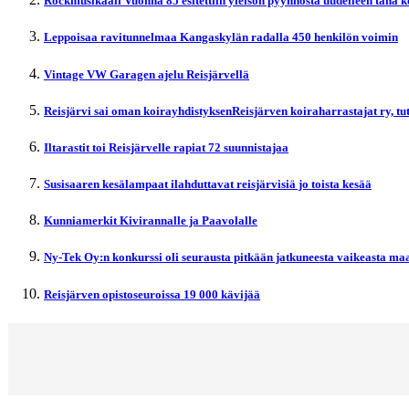
Rockmusikaali Vuonna 85 esitettiin yleisön pyynnöstä uudelleen tänä 
Leppoisaa ravitunnelmaa Kangaskylän radalla 450 henkilön voimin
Vintage VW Garagen ajelu Reisjärvellä
Reisjärvi sai oman koirayhdistyksenReisjärven koiraharrastajat ry, t
Iltarastit toi Reisjärvelle rapiat 72 suunnistajaa
Susisaaren kesälampaat ilahduttavat reisjärvisiä jo toista kesää
Kunniamerkit Kivirannalle ja Paavolalle
Ny-Tek Oy:n konkurssi oli seurausta pitkään jatkuneesta vaikeasta maa
Reisjärven opistoseuroissa 19 000 kävijää