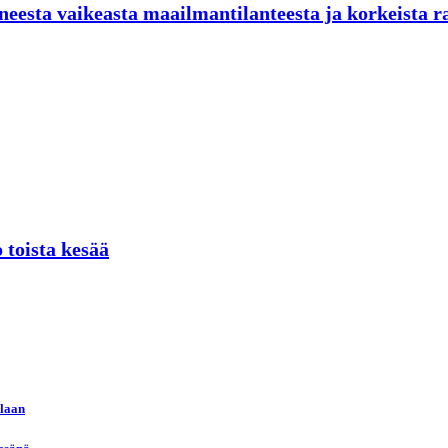
neesta vaikeasta maailmantilanteesta ja korkeista r
 toista kesää
llaan