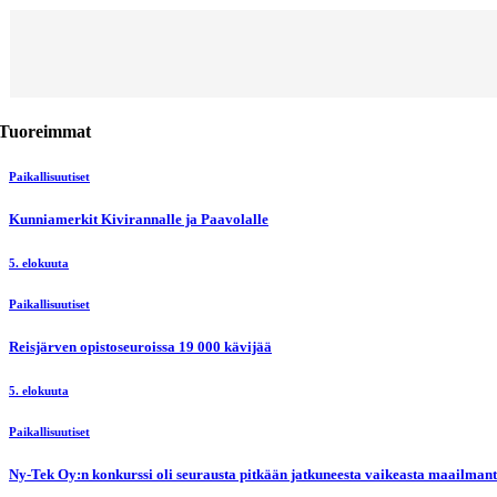
Tuoreimmat
Paikallisuutiset
Kunniamerkit Kivirannalle ja Paavolalle
5. elokuuta
Paikallisuutiset
Reisjärven opistoseuroissa 19 000 kävijää
5. elokuuta
Paikallisuutiset
Ny-Tek Oy:n konkurssi oli seurausta pitkään jatkuneesta vaikeasta maailmanti