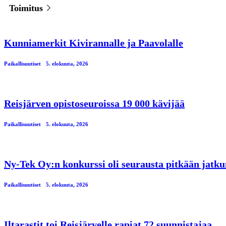
Toimitus
Kunniamerkit Kivirannalle ja Paavolalle
Paikallisuutiset
5. elokuuta, 2026
Reisjärven opistoseuroissa 19 000 kävijää
Paikallisuutiset
5. elokuuta, 2026
Ny-Tek Oy:n konkurssi oli seurausta pitkään jatku
Paikallisuutiset
5. elokuuta, 2026
Iltarastit toi Reisjärvelle rapiat 72 suunnistajaa