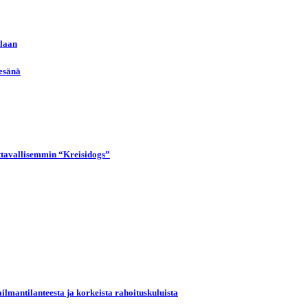
llaan
kesänä
uttavallisemmin “Kreisidogs”
ilmantilanteesta ja korkeista rahoituskuluista