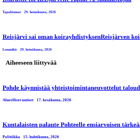
Tapahtumat
29. heinäkuuta, 2026
Reisjärvi sai oman koirayhdistyksenReisjärven koi
Lemmikit
29. heinäkuuta, 2026
Aiheeseen liittyvää
Pohde käynnistää yhteistoimintaneuvottelut taloud
Alueelliset uutiset
17. kesäkuuta, 2026
Kuntalaisten palaute Pohteelle ensiarvoisen tärkeä
Politiikka
15. huhtikuuta, 2026