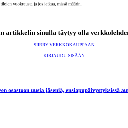
lojen vuokrausta ja jos jatkaa, missä määrin.
 artikkelin sinulla täytyy olla verkkolehde
SIIRRY VERKKOKAUPPAAN
KIRJAUDU SISÄÄN
n osastoon uusia jäseniä, ensiapupäivystyksissä au