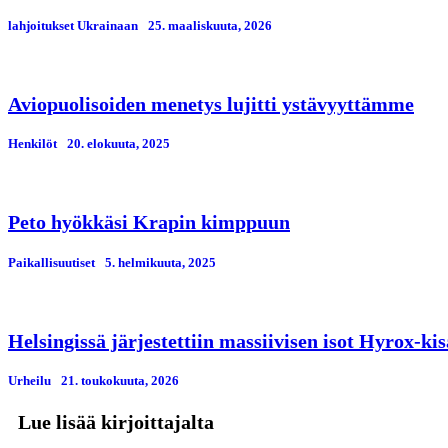
lahjoitukset Ukrainaan
25. maaliskuuta, 2026
Aviopuolisoiden menetys lujitti ystävyyttämme
Henkilöt
20. elokuuta, 2025
Peto hyökkäsi Krapin kimppuun
Paikallisuutiset
5. helmikuuta, 2025
Helsingissä järjestettiin massiivisen isot Hyrox-kis
Urheilu
21. toukokuuta, 2026
Lue lisää kirjoittajalta