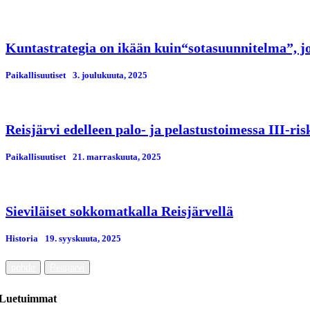
Kuntastrategia on ikään kuin“sotasuunnitelma”, jos
Paikallisuutiset
3. јoulukuuta, 2025
Reisjärvi edelleen palo- ja pelastustoimessa III-ri
Paikallisuutiset
21. marraskuuta, 2025
Sieviläiset sokkomatkalla Reisjärvellä
Historia
19. syyskuuta, 2025
pohde
Reisjärvi
Luetuimmat