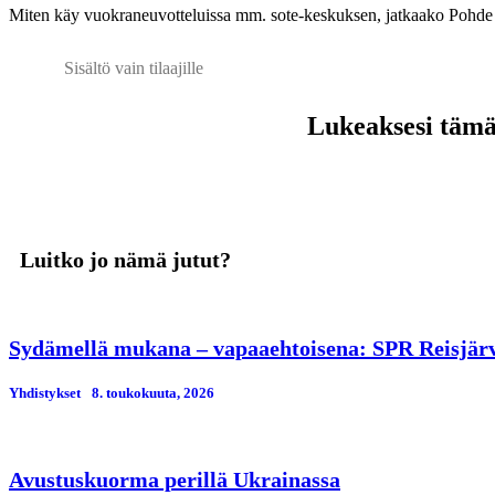
Miten käy vuokraneuvotteluissa mm. sote-keskuksen, jatkaako Pohde ti
Sisältö vain tilaajille
Lukeaksesi tämän
Luitko jo nämä jutut?
Sydämellä mukana – vapaaehtoisena: SPR Reisjärve
Yhdistykset
8. toukokuuta, 2026
Avustuskuorma perillä Ukrainassa