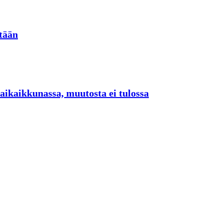
stään
n aikaikkunassa, muutosta ei tulossa