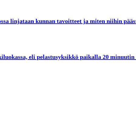
sa linjataan kunnan tavoitteet ja miten niihin pää
skiluokassa, eli pelastusyksikkö paikalla 20 minuuti