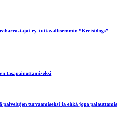
raharrastajat ry, tuttavallisemmin “Kreisidogs”
en tasapainottamiseksi
ä palvelujen turvaamiseksi ja ehkä jopa palauttamis