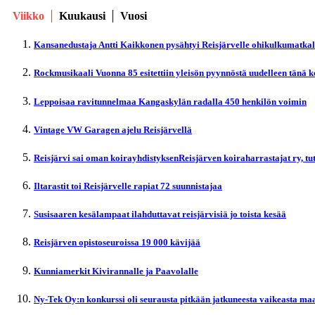
Viikko
Kuukausi
Vuosi
Kansanedustaja Antti Kaikkonen pysähtyi Reisjärvelle ohikulkumatka
Rockmusikaali Vuonna 85 esitettiin yleisön pyynnöstä uudelleen tänä 
Leppoisaa ravitunnelmaa Kangaskylän radalla 450 henkilön voimin
Vintage VW Garagen ajelu Reisjärvellä
Reisjärvi sai oman koirayhdistyksenReisjärven koiraharrastajat ry, t
Iltarastit toi Reisjärvelle rapiat 72 suunnistajaa
Susisaaren kesälampaat ilahduttavat reisjärvisiä jo toista kesää
Reisjärven opistoseuroissa 19 000 kävijää
Kunniamerkit Kivirannalle ja Paavolalle
Ny-Tek Oy:n konkurssi oli seurausta pitkään jatkuneesta vaikeasta maa