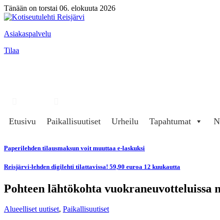
Tänään on torstai 06. elokuuta 2026
Asiakaspalvelu
Tilaa
Hae
Kirjaudu
Etusivu
Paikallisuutiset
Urheilu
Tapahtumat
N
Paperilehden tilausmaksun voit muuttaa e-laskuksi
Reisjärvi-lehden digilehti tilattavissa! 59,90 euroa 12 kuukautta
Pohteen lähtökohta vuokraneuvotteluissa n
Alueelliset uutiset
,
Paikallisuutiset