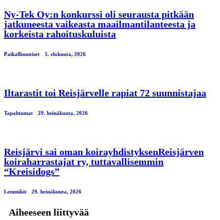
Ny-Tek Oy:n konkurssi oli seurausta pitkään
jatkuneesta vaikeasta maailmantilanteesta ja
korkeista rahoituskuluista
Paikallisuutiset
5. elokuuta, 2026
Iltarastit toi Reisjärvelle rapiat 72 suunnistajaa
Tapahtumat
29. heinäkuuta, 2026
Reisjärvi sai oman koirayhdistyksenReisjärven
koiraharrastajat ry, tuttavallisemmin
“Kreisidogs”
Lemmikit
29. heinäkuuta, 2026
Aiheeseen liittyvää