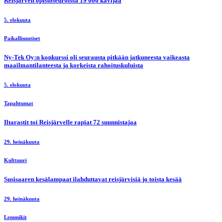
Reisjärven opistoseuroissa 19 000 kävijää
5. elokuuta
Paikallisuutiset
Ny-Tek Oy:n konkurssi oli seurausta pitkään jatkuneesta vaikeasta
maailmantilanteesta ja korkeista rahoituskuluista
5. elokuuta
Tapahtumat
Iltarastit toi Reisjärvelle rapiat 72 suunnistajaa
29. heinäkuuta
Kulttuuri
Susisaaren kesälampaat ilahduttavat reisjärvisiä jo toista kesää
29. heinäkuuta
Lemmikit