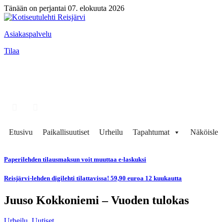
Tänään on perjantai 07. elokuuta 2026
Asiakaspalvelu
Tilaa
Etusivu
Paikallisuutiset
Urheilu
Tapahtumat
Näköisleh
Paperilehden tilausmaksun voit muuttaa e-laskuksi
Reisjärvi-lehden digilehti tilattavissa! 59,90 euroa 12 kuukautta
Juuso Kokkoniemi – Vuoden tulokas
Urheilu
,
Uutiset