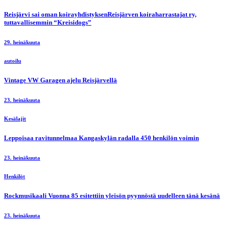
Reisjärvi sai oman koirayhdistyksenReisjärven koiraharrastajat ry,
tuttavallisemmin “Kreisidogs”
29. heinäkuuta
autoilu
Vintage VW Garagen ajelu Reisjärvellä
23. heinäkuuta
Kesälajit
Leppoisaa ravitunnelmaa Kangaskylän radalla 450 henkilön voimin
23. heinäkuuta
Henkilöt
Rockmusikaali Vuonna 85 esitettiin yleisön pyynnöstä uudelleen tänä kesänä
23. heinäkuuta