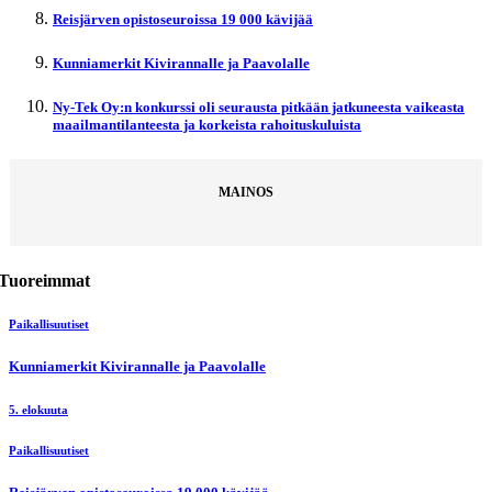
Reisjärven opistoseuroissa 19 000 kävijää
Kunniamerkit Kivirannalle ja Paavolalle
Ny-Tek Oy:n konkurssi oli seurausta pitkään jatkuneesta vaikeasta
maailmantilanteesta ja korkeista rahoituskuluista
MAINOS
Tuoreimmat
Paikallisuutiset
Kunniamerkit Kivirannalle ja Paavolalle
5. elokuuta
Paikallisuutiset