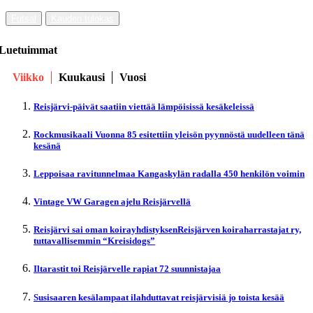
Futsal
Kauden tulokas
Luetuimmat
Viikko
Kuukausi
Vuosi
Reisjärvi-päivät saatiin viettää lämpöisissä kesäkeleissä
Rockmusikaali Vuonna 85 esitettiin yleisön pyynnöstä uudelleen tänä
kesänä
Leppoisaa ravitunnelmaa Kangaskylän radalla 450 henkilön voimin
Vintage VW Garagen ajelu Reisjärvellä
Reisjärvi sai oman koirayhdistyksenReisjärven koiraharrastajat ry,
tuttavallisemmin “Kreisidogs”
Iltarastit toi Reisjärvelle rapiat 72 suunnistajaa
Susisaaren kesälampaat ilahduttavat reisjärvisiä jo toista kesää