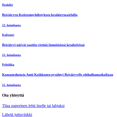
Henkilöt
Reisjärven Kotiseutuyhdistyksen kesäkiertoajelulla
22. heinäkuuta
Kulttuuri
Reisjärvi-päivät saatiin viettää lämpöisissä kesäkeleissä
22. heinäkuuta
Politiikka
Kansanedustaja Antti Kaikkonen pysähtyi Reisjärvelle ohikulkumatkallaan
22. heinäkuuta
Ota yhteyttä
Tilaa paperinen lehti itselle tai lahjaksi
Lähetä juttuvinkki