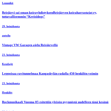
Lemmikit
Reisjärvi sai oman koirayhdistyksenReisjärven koiraharrastajat ry,
tuttavallisemmin “Kreisidogs”
29. heinäkuuta
autoilu
Vintage VW Garagen ajelu Reisjärvellä
23. heinäkuuta
Kesälajit
Leppoisaa ravitunnelmaa Kangaskylän radalla 450 henkilön voimin
23. heinäkuuta
Henkilöt
Rockmusikaali Vuonna 85 esitettiin yleisön pyynnöstä uudelleen tänä kesänä