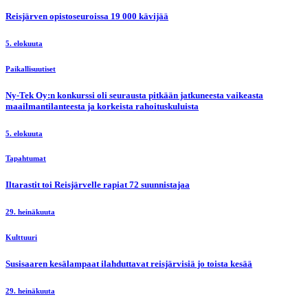
Reisjärven opistoseuroissa 19 000 kävijää
5. elokuuta
Paikallisuutiset
Ny-Tek Oy:n konkurssi oli seurausta pitkään jatkuneesta vaikeasta
maailmantilanteesta ja korkeista rahoituskuluista
5. elokuuta
Tapahtumat
Iltarastit toi Reisjärvelle rapiat 72 suunnistajaa
29. heinäkuuta
Kulttuuri
Susisaaren kesälampaat ilahduttavat reisjärvisiä jo toista kesää
29. heinäkuuta