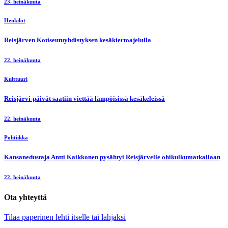
23. heinäkuuta
Henkilöt
Reisjärven Kotiseutuyhdistyksen kesäkiertoajelulla
22. heinäkuuta
Kulttuuri
Reisjärvi-päivät saatiin viettää lämpöisissä kesäkeleissä
22. heinäkuuta
Politiikka
Kansanedustaja Antti Kaikkonen pysähtyi Reisjärvelle ohikulkumatkallaan
22. heinäkuuta
Ota yhteyttä
Tilaa paperinen lehti itselle tai lahjaksi