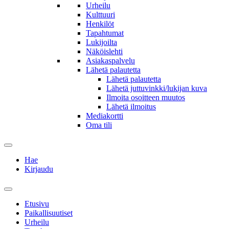
Urheilu
Kulttuuri
Henkilöt
Tapahtumat
Lukijoilta
Näköislehti
Asiakaspalvelu
Lähetä palautetta
Lähetä palautetta
Lähetä juttuvinkki/lukijan kuva
Ilmoita osoitteen muutos
Lähetä ilmoitus
Mediakortti
Oma tili
Hae
Kirjaudu
Etusivu
Paikallisuutiset
Urheilu