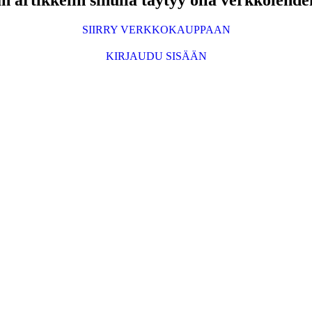
 artikkelin sinulla täytyy olla verkkolehde
SIIRRY VERKKOKAUPPAAN
KIRJAUDU SISÄÄN