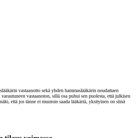
tyislääkärin vastaanotto sekä yhden hammaslääkärin noudattaen
 varautuneen vastaanoton, sillä osa puhui sen puolesta, että julkisen
 näki, että jos tänne ei muutoin saada lääkäriä, yksityinen on siinä