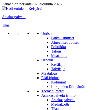
Tänään on perjantai 07. elokuuta 2026
Asiakaspalvelu
Tilaa
Uutiset
Paikallisuutiset
Alueelliset uutiset
Politiikka
Talous
Maatalous
Urheilu
Kesälajit
Talvilajit
Maatalous
Pääkirjoitus
Kolumnit
Lukijoiden lähettämät
Teemanumerot
Asiakaspalvelu ja info
Asiakaspalvelu
Mediakortti
Tilaa