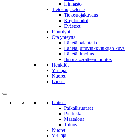
Hinnasto
Tietosuojaseloste
Tietosuojakuvaus
Käyttöehdot
Evästeet
Painotyöt
Ota yhteyttä
Lähetä palautetta
Lähetä juttuvinkki/lukijan kuva
Lähetä ilmoitus
Ilmoita osoitteen muutos
Henkilöt
Yrittäjät
Nuoret
Lapset
Uutiset
Paikallisuutiset
Politiikka
Maatalous
Talous
Nuoret
Yrittäjät