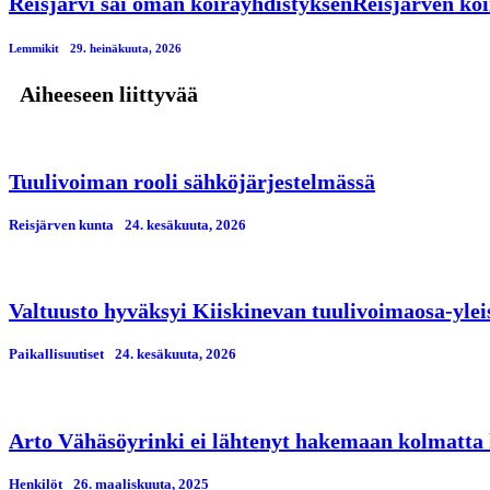
Reisjärvi sai oman koirayhdistyksenReisjärven koi
Lemmikit
29. heinäkuuta, 2026
Aiheeseen liittyvää
Tuulivoiman rooli sähköjärjestelmässä
Reisjärven kunta
24. kesäkuuta, 2026
Valtuusto hyväksyi Kiiskinevan tuulivoimaosa-yle
Paikallisuutiset
24. kesäkuuta, 2026
Arto Vähäsöyrinki ei lähtenyt hakemaan kolmatta
Henkilöt
26. maaliskuuta, 2025