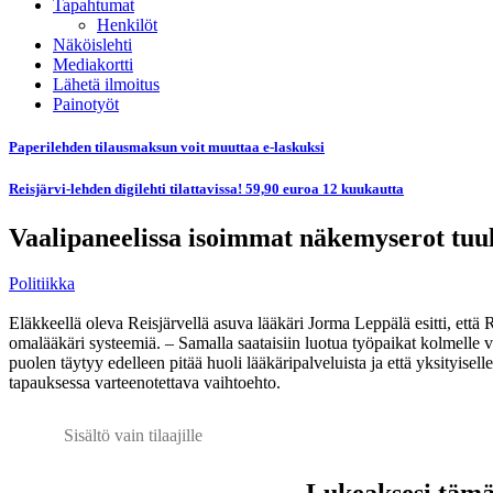
Tapahtumat
Henkilöt
Näköislehti
Mediakortti
Lähetä ilmoitus
Painotyöt
Paperilehden tilausmaksun voit muuttaa e-laskuksi
Reisjärvi-lehden digilehti tilattavissa! 59,90 euroa 12 kuukautta
Vaalipaneelissa isoimmat näkemyserot tuu
Politiikka
Eläkkeellä oleva Reisjärvellä asuva lääkäri Jorma Leppälä esitti, et
omalääkäri systeemiä. – Samalla saataisiin luotua työpaikat kolmelle va
puolen täytyy edelleen pitää huoli lääkäripalveluista ja että yksityisel
tapauksessa varteenotettava vaihtoehto.
Sisältö vain tilaajille