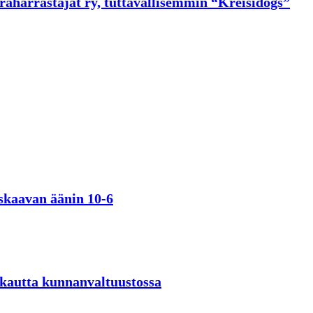
raharrastajat ry, tuttavallisemmin “Kreisidogs”
iskaavan äänin 10-6
 kautta kunnanvaltuustossa