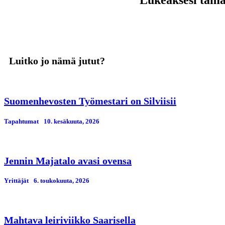
Lukeaksesi tämän
Luitko jo nämä jutut?
Suomenhevosten Työmestari on Silviisii
Tapahtumat
10. kesäkuuta, 2026
Jennin Majatalo avasi ovensa
Yrittäjät
6. toukokuuta, 2026
Mahtava leiriviikko Saarisella