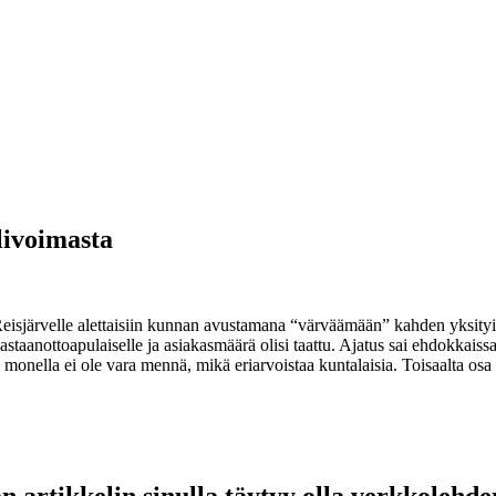
livoimasta
tä Reisjärvelle alettaisiin kunnan avustamana “värväämään” kahden yksi
staanottoapulaiselle ja asiakasmäärä olisi taattu. Ajatus sai ehdokkaissa
le monella ei ole vara mennä, mikä eriarvoistaa kuntalaisia. Toisaalta osa