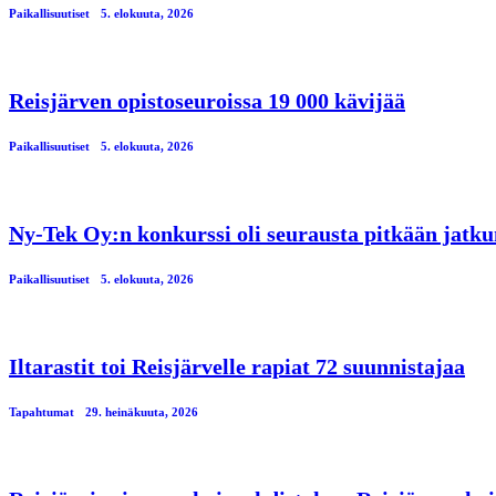
Paikallisuutiset
5. elokuuta, 2026
Reisjärven opistoseuroissa 19 000 kävijää
Paikallisuutiset
5. elokuuta, 2026
Ny-Tek Oy:n konkurssi oli seurausta pitkään jatku
Paikallisuutiset
5. elokuuta, 2026
Iltarastit toi Reisjärvelle rapiat 72 suunnistajaa
Tapahtumat
29. heinäkuuta, 2026