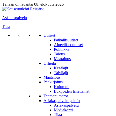
Tänään on lauantai 08. elokuuta 2026
Asiakaspalvelu
Tilaa
Uutiset
Paikallisuutiset
Alueelliset uutiset
Politiikka
Talous
Maatalous
Urheilu
Kesälajit
Talvilajit
Maatalous
Pääkirjoitus
Kolumnit
Lukijoiden lähettämät
Teemanumerot
Asiakaspalvelu ja info
Asiakaspalvelu
Mediakortti
Tilaa