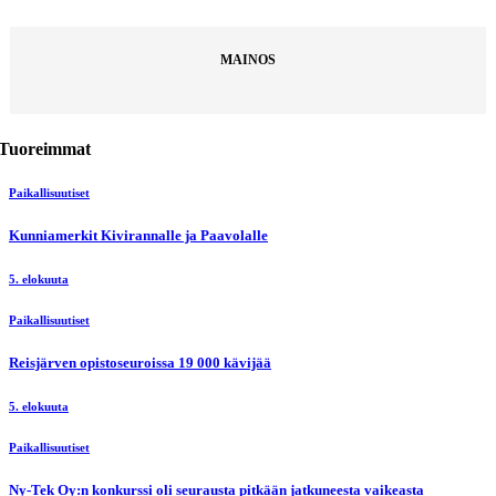
MAINOS
Tuoreimmat
Paikallisuutiset
Kunniamerkit Kivirannalle ja Paavolalle
5. elokuuta
Paikallisuutiset
Reisjärven opistoseuroissa 19 000 kävijää
5. elokuuta
Paikallisuutiset
Ny-Tek Oy:n konkurssi oli seurausta pitkään jatkuneesta vaikeasta