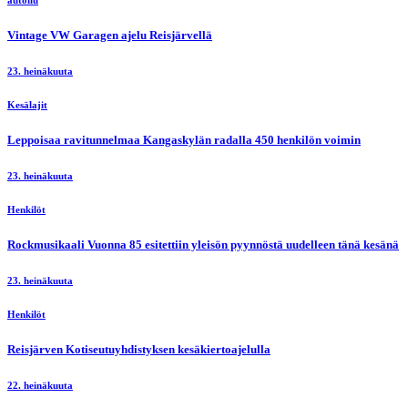
Vintage VW Garagen ajelu Reisjärvellä
23. heinäkuuta
Kesälajit
Leppoisaa ravitunnelmaa Kangaskylän radalla 450 henkilön voimin
23. heinäkuuta
Henkilöt
Rockmusikaali Vuonna 85 esitettiin yleisön pyynnöstä uudelleen tänä kesänä
23. heinäkuuta
Henkilöt
Reisjärven Kotiseutuyhdistyksen kesäkiertoajelulla
22. heinäkuuta