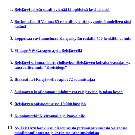
Reisjärvi-päivät saatiin viettää lämpöisissä kesäkeleissä
Rockmusikaali Vuonna 85 esitettiin yleisön pyynnöstä uudelleen tänä
kesänä
Leppoisaa ravitunnelmaa Kangaskylän radalla 450 henkilön voimin
Vintage VW Garagen ajelu Reisjärvellä
Reisjärvi sai oman koirayhdistyksenReisjärven koiraharrastajat ry,
tuttavallisemmin “Kreisidogs”
Iltarastit toi Reisjärvelle rapiat 72 suunnistajaa
Susisaaren kesälampaat ilahduttavat reisjärvisiä jo toista kesää
Reisjärven opistoseuroissa 19 000 kävijää
Kunniamerkit Kivirannalle ja Paavolalle
Ny-Tek Oy:n konkurssi oli seurausta pitkään jatkuneesta vaikeasta
maailmantilanteesta ja korkeista rahoituskuluista