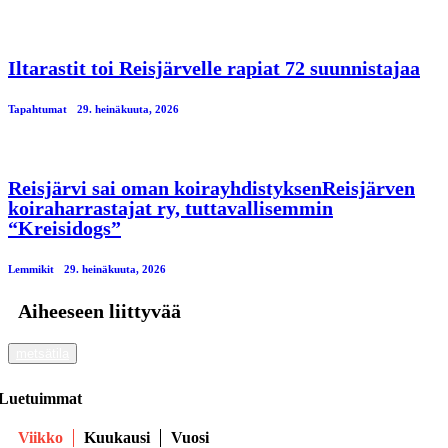
Iltarastit toi Reisjärvelle rapiat 72 suunnistajaa
Tapahtumat
29. heinäkuuta, 2026
Reisjärvi sai oman koirayhdistyksenReisjärven
koiraharrastajat ry, tuttavallisemmin
“Kreisidogs”
Lemmikit
29. heinäkuuta, 2026
Aiheeseen liittyvää
metsätila
Luetuimmat
Viikko
Kuukausi
Vuosi