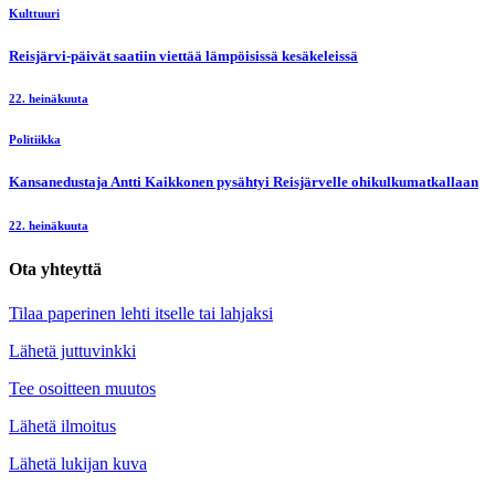
Kulttuuri
Reisjärvi-päivät saatiin viettää lämpöisissä kesäkeleissä
22. heinäkuuta
Politiikka
Kansanedustaja Antti Kaikkonen pysähtyi Reisjärvelle ohikulkumatkallaan
22. heinäkuuta
Ota yhteyttä
Tilaa paperinen lehti itselle tai lahjaksi
Lähetä juttuvinkki
Tee osoitteen muutos
Lähetä ilmoitus
Lähetä lukijan kuva