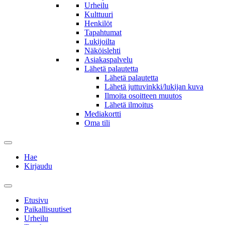
Urheilu
Kulttuuri
Henkilöt
Tapahtumat
Lukijoilta
Näköislehti
Asiakaspalvelu
Lähetä palautetta
Lähetä palautetta
Lähetä juttuvinkki/lukijan kuva
Ilmoita osoitteen muutos
Lähetä ilmoitus
Mediakortti
Oma tili
Hae
Kirjaudu
Etusivu
Paikallisuutiset
Urheilu