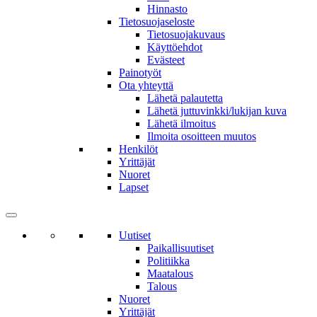
Hinnasto
Tietosuojaseloste
Tietosuojakuvaus
Käyttöehdot
Evästeet
Painotyöt
Ota yhteyttä
Lähetä palautetta
Lähetä juttuvinkki/lukijan kuva
Lähetä ilmoitus
Ilmoita osoitteen muutos
Henkilöt
Yrittäjät
Nuoret
Lapset
Uutiset
Paikallisuutiset
Politiikka
Maatalous
Talous
Nuoret
Yrittäjät