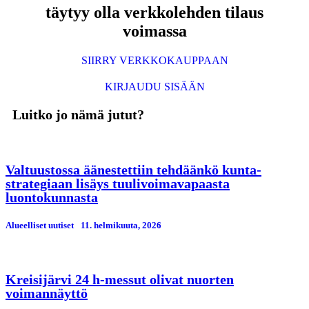
täytyy olla verkkolehden tilaus
voimassa
SIIRRY VERKKOKAUPPAAN
KIRJAUDU SISÄÄN
Luitko jo nämä jutut?
Valtuustossa äänestettiin tehdäänkö kunta-
strategiaan lisäys tuulivoimavapaasta
luontokunnasta
Alueelliset uutiset
11. helmikuuta, 2026
Kreisijärvi 24 h-messut olivat nuorten
voimannäyttö