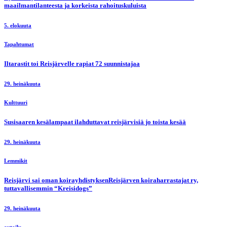
maailmantilanteesta ja korkeista rahoituskuluista
5. elokuuta
Tapahtumat
Iltarastit toi Reisjärvelle rapiat 72 suunnistajaa
29. heinäkuuta
Kulttuuri
Susisaaren kesälampaat ilahduttavat reisjärvisiä jo toista kesää
29. heinäkuuta
Lemmikit
Reisjärvi sai oman koirayhdistyksenReisjärven koiraharrastajat ry,
tuttavallisemmin “Kreisidogs”
29. heinäkuuta
autoilu