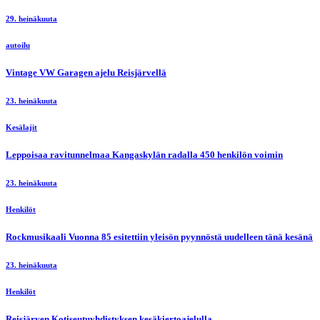
29. heinäkuuta
autoilu
Vintage VW Garagen ajelu Reisjärvellä
23. heinäkuuta
Kesälajit
Leppoisaa ravitunnelmaa Kangaskylän radalla 450 henkilön voimin
23. heinäkuuta
Henkilöt
Rockmusikaali Vuonna 85 esitettiin yleisön pyynnöstä uudelleen tänä kesänä
23. heinäkuuta
Henkilöt
Reisjärven Kotiseutuyhdistyksen kesäkiertoajelulla