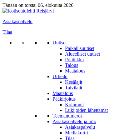
Tänään on torstai 06. elokuuta 2026
Asiakaspalvelu
Tilaa
Uutiset
Paikallisuutiset
Alueelliset uutiset
Politiikka
Talous
Maatalous
Urheilu
Kesälajit
Talvilajit
Maatalous
Pääkirjoitus
Kolumnit
Lukijoiden lähettämät
Teemanumerot
Asiakaspalvelu ja info
Asiakaspalvelu
Mediakortti
Tilaa