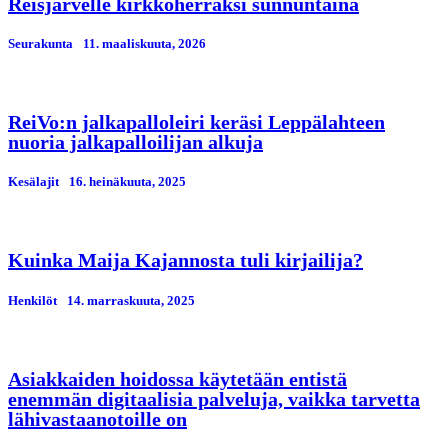
Reisjärvelle kirkkoherraksi sunnuntaina
Seurakunta
11. maaliskuuta, 2026
ReiVo:n jalkapalloleiri keräsi Leppälahteen
nuoria jalkapalloilijan alkuja
Kesälajit
16. heinäkuuta, 2025
Kuinka Maija Kajannosta tuli kirjailija?
Henkilöt
14. marraskuuta, 2025
Asiakkaiden hoidossa käytetään entistä
enemmän digitaalisia palveluja, vaikka tarvetta
lähivastaanotoille on