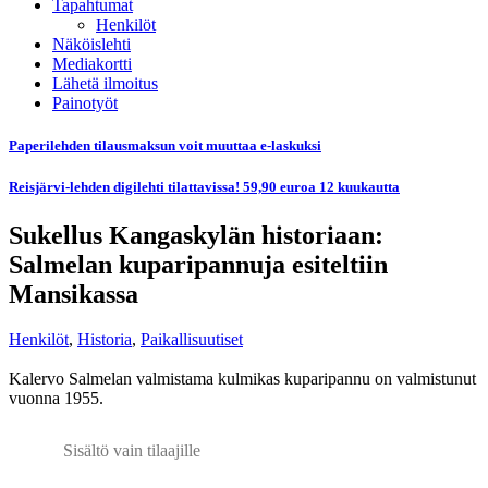
Tapahtumat
Henkilöt
Näköislehti
Mediakortti
Lähetä ilmoitus
Painotyöt
Paperilehden tilausmaksun voit muuttaa e-laskuksi
Reisjärvi-lehden digilehti tilattavissa! 59,90 euroa 12 kuukautta
Sukellus Kangaskylän historiaan:
Salmelan kuparipannuja esiteltiin
Mansikassa
Henkilöt
,
Historia
,
Paikallisuutiset
Kalervo Salmelan valmistama kulmikas kuparipannu on valmistunut
vuonna 1955.
Sisältö vain tilaajille