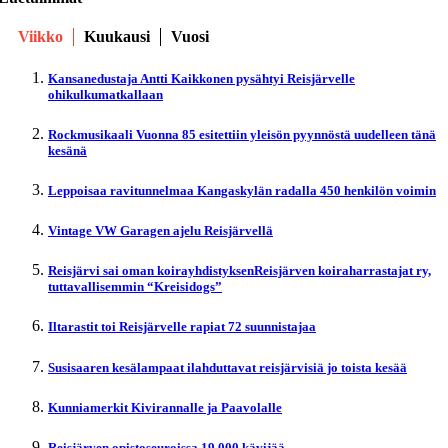
Viikko
Kuukausi
Vuosi
Kansanedustaja Antti Kaikkonen pysähtyi Reisjärvelle
ohikulkumatkallaan
Rockmusikaali Vuonna 85 esitettiin yleisön pyynnöstä uudelleen tänä
kesänä
Leppoisaa ravitunnelmaa Kangaskylän radalla 450 henkilön voimin
Vintage VW Garagen ajelu Reisjärvellä
Reisjärvi sai oman koirayhdistyksenReisjärven koiraharrastajat ry,
tuttavallisemmin “Kreisidogs”
Iltarastit toi Reisjärvelle rapiat 72 suunnistajaa
Susisaaren kesälampaat ilahduttavat reisjärvisiä jo toista kesää
Kunniamerkit Kivirannalle ja Paavolalle
Reisjärven opistoseuroissa 19 000 kävijää