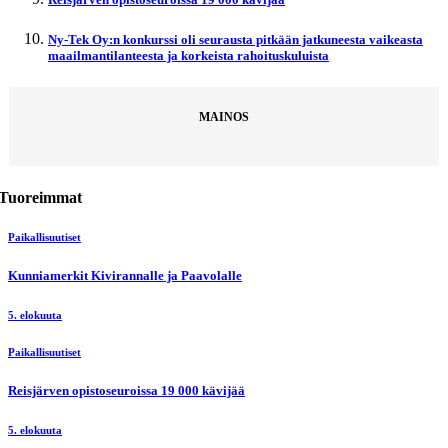
Ny-Tek Oy:n konkurssi oli seurausta pitkään jatkuneesta vaikeasta
maailmantilanteesta ja korkeista rahoituskuluista
MAINOS
Tuoreimmat
Paikallisuutiset
Kunniamerkit Kivirannalle ja Paavolalle
5. elokuuta
Paikallisuutiset
Reisjärven opistoseuroissa 19 000 kävijää
5. elokuuta