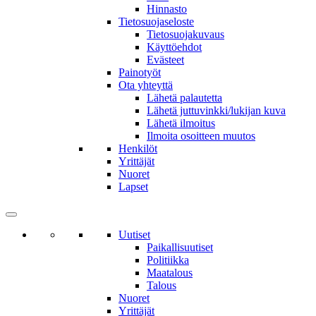
Hinnasto
Tietosuojaseloste
Tietosuojakuvaus
Käyttöehdot
Evästeet
Painotyöt
Ota yhteyttä
Lähetä palautetta
Lähetä juttuvinkki/lukijan kuva
Lähetä ilmoitus
Ilmoita osoitteen muutos
Henkilöt
Yrittäjät
Nuoret
Lapset
Uutiset
Paikallisuutiset
Politiikka
Maatalous
Talous
Nuoret
Yrittäjät