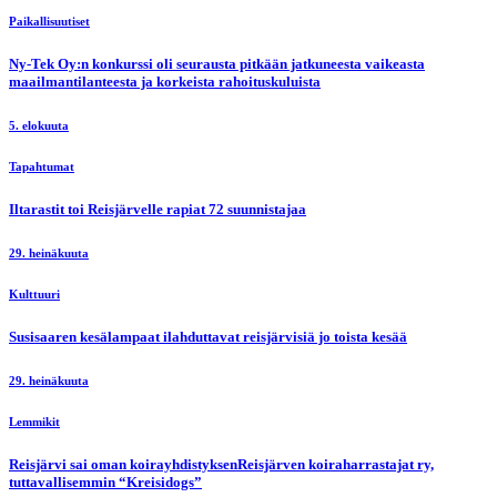
Paikallisuutiset
Ny-Tek Oy:n konkurssi oli seurausta pitkään jatkuneesta vaikeasta
maailmantilanteesta ja korkeista rahoituskuluista
5. elokuuta
Tapahtumat
Iltarastit toi Reisjärvelle rapiat 72 suunnistajaa
29. heinäkuuta
Kulttuuri
Susisaaren kesälampaat ilahduttavat reisjärvisiä jo toista kesää
29. heinäkuuta
Lemmikit
Reisjärvi sai oman koirayhdistyksenReisjärven koiraharrastajat ry,
tuttavallisemmin “Kreisidogs”