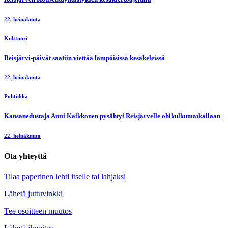
22. heinäkuuta
Kulttuuri
Reisjärvi-päivät saatiin viettää lämpöisissä kesäkeleissä
22. heinäkuuta
Politiikka
Kansanedustaja Antti Kaikkonen pysähtyi Reisjärvelle ohikulkumatkallaan
22. heinäkuuta
Ota yhteyttä
Tilaa paperinen lehti itselle tai lahjaksi
Lähetä juttuvinkki
Tee osoitteen muutos