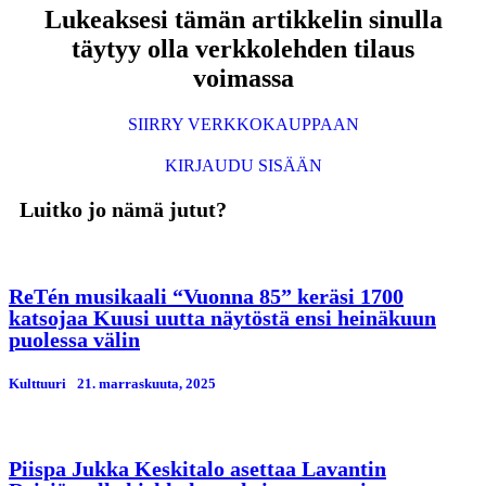
Lukeaksesi tämän artikkelin sinulla
täytyy olla verkkolehden tilaus
voimassa
SIIRRY VERKKOKAUPPAAN
KIRJAUDU SISÄÄN
Luitko jo nämä jutut?
ReTén musikaali “Vuonna 85” keräsi 1700
katsojaa Kuusi uutta näytöstä ensi heinäkuun
puolessa välin
Kulttuuri
21. marraskuuta, 2025
Piispa Jukka Keskitalo asettaa Lavantin