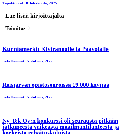
Tapahtumat
8. lokakuuta, 2025
Lue lisää kirjoittajalta
Toimitus
Kunniamerkit Kivirannalle ja Paavolalle
Paikallisuutiset
5. elokuuta, 2026
Reisjärven opistoseuroissa 19 000 kävijää
Paikallisuutiset
5. elokuuta, 2026
Ny-Tek Oy:n konkurssi oli seurausta pitkään
jatkuneesta vaikeasta maailmantilanteesta ja
korkeista rahoituskuluista