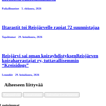
Paikallisuutiset
5. elokuuta, 2026
Iltarastit toi Reisjärvelle rapiat 72 suunnistajaa
Tapahtumat
29. heinäkuuta, 2026
Reisjärvi sai oman koirayhdistyksenReisjärven
koiraharrastajat ry, tuttavallisemmin
“Kreisidogs”
Lemmikit
29. heinäkuuta, 2026
Aiheeseen liittyvää
Kangaskylä
kupariseppä
Salmelan kuparipannut
Luetuimmat