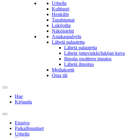
Urheilu
Kulttuuri
Henkilöt
Tapahtumat
Lukijoilta
Näköislehti
Asiakaspalvelu
Lähetä palautetta
Lähetä palautetta
Lähetä juttuvinkki/lukijan kuva
Ilmoita osoitteen muutos
Lähetä ilmoitus
Mediakortti
Oma tili
Hae
Kirjaudu
Etusivu
Paikallisuutiset
Urheilu