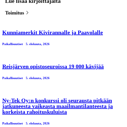
Lue lisää kirjoittajalta
Toimitus
Kunniamerkit Kivirannalle ja Paavolalle
Paikallisuutiset
5. elokuuta, 2026
Reisjärven opistoseuroissa 19 000 kävijää
Paikallisuutiset
5. elokuuta, 2026
Ny-Tek Oy:n konkurssi oli seurausta pitkään
jatkuneesta vaikeasta maailmantilanteesta ja
korkeista rahoituskuluista
Paikallisuutiset
5. elokuuta, 2026