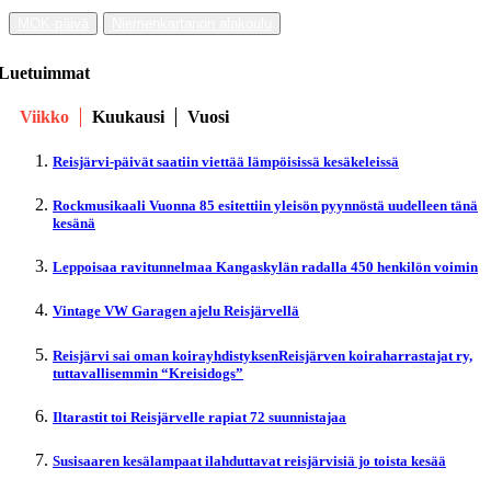
MOK-päivä
Niemenkartanon alakoulu
Luetuimmat
Viikko
Kuukausi
Vuosi
Reisjärvi-päivät saatiin viettää lämpöisissä kesäkeleissä
Rockmusikaali Vuonna 85 esitettiin yleisön pyynnöstä uudelleen tänä
kesänä
Leppoisaa ravitunnelmaa Kangaskylän radalla 450 henkilön voimin
Vintage VW Garagen ajelu Reisjärvellä
Reisjärvi sai oman koirayhdistyksenReisjärven koiraharrastajat ry,
tuttavallisemmin “Kreisidogs”
Iltarastit toi Reisjärvelle rapiat 72 suunnistajaa
Susisaaren kesälampaat ilahduttavat reisjärvisiä jo toista kesää