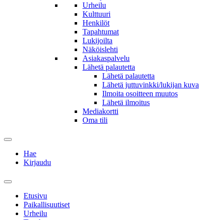
Urheilu
Kulttuuri
Henkilöt
Tapahtumat
Lukijoilta
Näköislehti
Asiakaspalvelu
Lähetä palautetta
Lähetä palautetta
Lähetä juttuvinkki/lukijan kuva
Ilmoita osoitteen muutos
Lähetä ilmoitus
Mediakortti
Oma tili
Hae
Kirjaudu
Etusivu
Paikallisuutiset
Urheilu