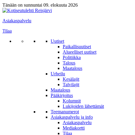
Tänään on sunnuntai 09. elokuuta 2026
Asiakaspalvelu
Tilaa
Uutiset
Paikallisuutiset
Alueelliset uutiset
Politiikka
Talous
Maatalous
Urheilu
Kesälajit
Talvilajit
Maatalous
Pääkirjoitus
Kolumnit
Lukijoiden lähettämät
Teemanumerot
Asiakaspalvelu ja info
Asiakaspalvelu
Mediakortti
Tilaa