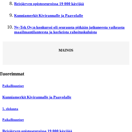
Reisjärven opistoseuroissa 19 000 kävijää
Kunniamerkit Kivirannalle ja Paavolalle
Ny-Tek Oy:n konkurssi oli seurausta pitkään jatkuneesta vaikeasta
maailmantilanteesta ja korkeista rahoituskuluista
MAINOS
Tuoreimmat
Paikallisuutiset
Kunniamerkit Kivirannalle ja Paavolalle
5. elokuuta
Paikallisuutiset
Reisjärven opistoseuroissa 19 000 kävijää