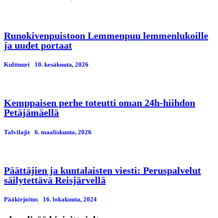
Runokivenpuistoon Lemmenpuu lemmenlukoille
ja uudet portaat
Kulttuuri
10. kesäkuuta, 2026
Kemppaisen perhe toteutti oman 24h-hiihdon
Petäjämäellä
Talvilajit
6. maaliskuuta, 2026
Päättäjien ja kuntalaisten viesti: Peruspalvelut
säilytettävä Reisjärvellä
Pääkirjoitus
16. lokakuuta, 2024