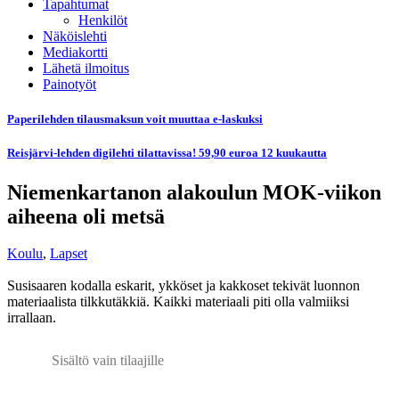
Tapahtumat
Henkilöt
Näköislehti
Mediakortti
Lähetä ilmoitus
Painotyöt
Paperilehden tilausmaksun voit muuttaa e-laskuksi
Reisjärvi-lehden digilehti tilattavissa! 59,90 euroa 12 kuukautta
Niemenkartanon alakoulun MOK-viikon
aiheena oli metsä
Koulu
,
Lapset
Susisaaren kodalla eskarit, ykköset ja kakkoset tekivät luonnon
materiaalista tilkkutäkkiä. Kaikki materiaali piti olla valmiiksi
irrallaan.
Sisältö vain tilaajille