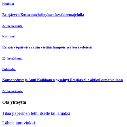
Henkilöt
Reisjärven Kotiseutuyhdistyksen kesäkiertoajelulla
22. heinäkuuta
Kulttuuri
Reisjärvi-päivät saatiin viettää lämpöisissä kesäkeleissä
22. heinäkuuta
Politiikka
Kansanedustaja Antti Kaikkonen pysähtyi Reisjärvelle ohikulkumatkallaan
22. heinäkuuta
Ota yhteyttä
Tilaa paperinen lehti itselle tai lahjaksi
Lähetä juttuvinkki