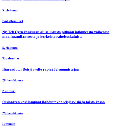
5. elokuuta
Paikallisuutiset
Ny-Tek Oy:n konkurssi oli seurausta pitkään jatkuneesta vaikeasta
maailmantilanteesta ja korkeista rahoituskuluista
5. elokuuta
Tapahtumat
Iltarastit toi Reisjärvelle rapiat 72 suunnistajaa
29. heinäkuuta
Kulttuuri
Susisaaren kesälampaat ilahduttavat reisjärvisiä jo toista kesää
29. heinäkuuta
Lemmikit