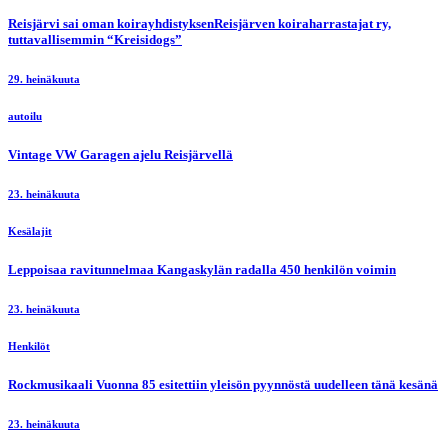
Reisjärvi sai oman koirayhdistyksenReisjärven koiraharrastajat ry,
tuttavallisemmin “Kreisidogs”
29. heinäkuuta
autoilu
Vintage VW Garagen ajelu Reisjärvellä
23. heinäkuuta
Kesälajit
Leppoisaa ravitunnelmaa Kangaskylän radalla 450 henkilön voimin
23. heinäkuuta
Henkilöt
Rockmusikaali Vuonna 85 esitettiin yleisön pyynnöstä uudelleen tänä kesänä
23. heinäkuuta