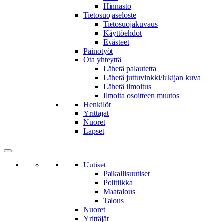
Hinnasto
Tietosuojaseloste
Tietosuojakuvaus
Käyttöehdot
Evästeet
Painotyöt
Ota yhteyttä
Lähetä palautetta
Lähetä juttuvinkki/lukijan kuva
Lähetä ilmoitus
Ilmoita osoitteen muutos
Henkilöt
Yrittäjät
Nuoret
Lapset
Uutiset
Paikallisuutiset
Politiikka
Maatalous
Talous
Nuoret
Yrittäjät