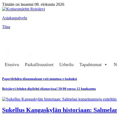
Tänään on lauantai 08. elokuuta 2026
Asiakaspalvelu
Tilaa
Hae
Kirjaudu
Etusivu
Paikallisuutiset
Urheilu
Tapahtumat
N
Paperilehden tilausmaksun voit muuttaa e-laskuksi
Reisjärvi-lehden digilehti tilattavissa! 59,90 euroa 12 kuukautta
Sukellus Kangaskylän historiaan: Salmelan