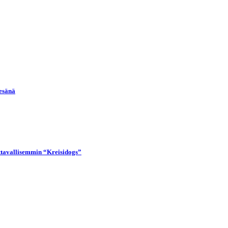
kesänä
uttavallisemmin “Kreisidogs”