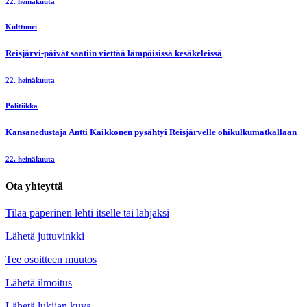
22. heinäkuuta
Kulttuuri
Reisjärvi-päivät saatiin viettää lämpöisissä kesäkeleissä
22. heinäkuuta
Politiikka
Kansanedustaja Antti Kaikkonen pysähtyi Reisjärvelle ohikulkumatkallaan
22. heinäkuuta
Ota yhteyttä
Tilaa paperinen lehti itselle tai lahjaksi
Lähetä juttuvinkki
Tee osoitteen muutos
Lähetä ilmoitus
Lähetä lukijan kuva