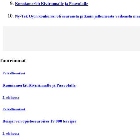
Kunniamerkit Kivirannalle ja Paavolalle
Ny-Tek Oy:n konkurssi oli seurausta pitkään jatkuneesta vaikeasta maa
Tuoreimmat
Paikallisuutiset
Kunniamerkit Kivirannalle ja Paavolalle
5. elokuuta
Paikallisuutiset
Reisjärven opistoseuroissa 19 000 kävijää
5. elokuuta