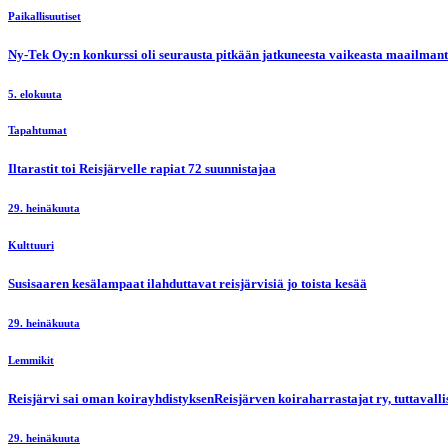
Paikallisuutiset
Ny-Tek Oy:n konkurssi oli seurausta pitkään jatkuneesta vaikeasta maailmanti
5. elokuuta
Tapahtumat
Iltarastit toi Reisjärvelle rapiat 72 suunnistajaa
29. heinäkuuta
Kulttuuri
Susisaaren kesälampaat ilahduttavat reisjärvisiä jo toista kesää
29. heinäkuuta
Lemmikit
Reisjärvi sai oman koirayhdistyksenReisjärven koiraharrastajat ry, tuttaval
29. heinäkuuta