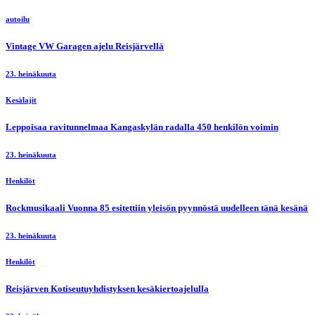
autoilu
Vintage VW Garagen ajelu Reisjärvellä
23. heinäkuuta
Kesälajit
Leppoisaa ravitunnelmaa Kangaskylän radalla 450 henkilön voimin
23. heinäkuuta
Henkilöt
Rockmusikaali Vuonna 85 esitettiin yleisön pyynnöstä uudelleen tänä kesänä
23. heinäkuuta
Henkilöt
Reisjärven Kotiseutuyhdistyksen kesäkiertoajelulla