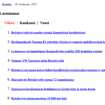
Henkilöt
18. kesäkuuta, 2025
Luetuimmat
Viikko
Kuukausi
Vuosi
Reisjärvi-päivät saatiin viettää lämpöisissä kesäkeleissä
Rockmusikaali Vuonna 85 esitettiin yleisön pyynnöstä uudelleen tänä 
Leppoisaa ravitunnelmaa Kangaskylän radalla 450 henkilön voimin
Vintage VW Garagen ajelu Reisjärvellä
Reisjärvi sai oman koirayhdistyksenReisjärven koiraharrastajat ry, t
Iltarastit toi Reisjärvelle rapiat 72 suunnistajaa
Susisaaren kesälampaat ilahduttavat reisjärvisiä jo toista kesää
Reisjärven opistoseuroissa 19 000 kävijää