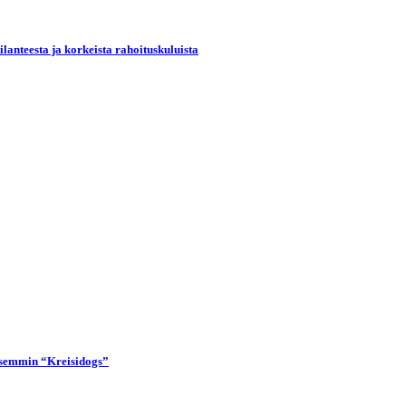
lanteesta ja korkeista rahoituskuluista
lisemmin “Kreisidogs”