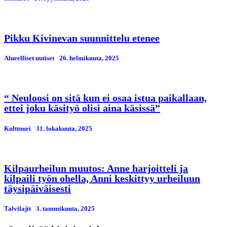
Pikku Kivinevan suunnittelu etenee
Alueelliset uutiset
26. helmikuuta, 2025
“ Neuloosi on sitä kun ei osaa istua paikallaan,
ettei joku käsityö olisi aina käsissä”
Kulttuuri
31. lokakuuta, 2025
Kilpaurheilun muutos: Anne harjoitteli ja
kilpaili työn ohella, Anni keskittyy urheiluun
täysipäiväisesti
Talvilajit
3. tammikuuta, 2025