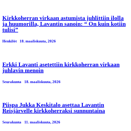
Kirkkoherran virkaan astumista juhlittiin ilolla
ja huumorilla, Lavantin sanoin: “ On kuin kotiin
tulisi”
Henkilöt
18. maaliskuuta, 2026
Erkki Lavanti asetettiin kirkkoherran virkaan
juhlavin menoin
Seurakunta
18. maaliskuuta, 2026
Piispa Jukka Keskitalo asettaa Lavantin
Reisjärvelle kirkkoherraksi sunnuntaina
Seurakunta
11. maaliskuuta, 2026