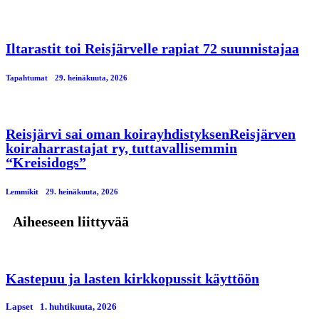
Iltarastit toi Reisjärvelle rapiat 72 suunnistajaa
Tapahtumat
29. heinäkuuta, 2026
Reisjärvi sai oman koirayhdistyksenReisjärven
koiraharrastajat ry, tuttavallisemmin
“Kreisidogs”
Lemmikit
29. heinäkuuta, 2026
Aiheeseen liittyvää
Kastepuu ja lasten kirkkopussit käyttöön
Lapset
1. huhtikuuta, 2026