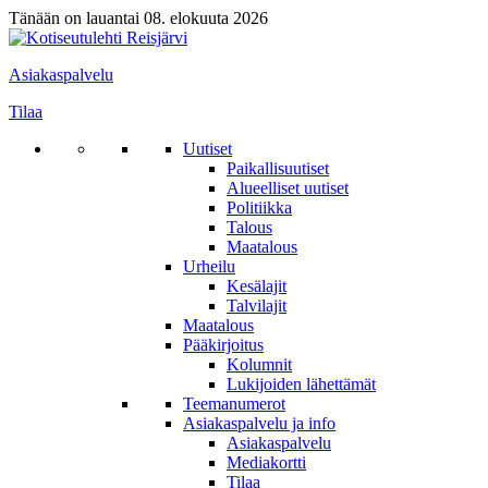
Tänään on lauantai 08. elokuuta 2026
Asiakaspalvelu
Tilaa
Uutiset
Paikallisuutiset
Alueelliset uutiset
Politiikka
Talous
Maatalous
Urheilu
Kesälajit
Talvilajit
Maatalous
Pääkirjoitus
Kolumnit
Lukijoiden lähettämät
Teemanumerot
Asiakaspalvelu ja info
Asiakaspalvelu
Mediakortti
Tilaa