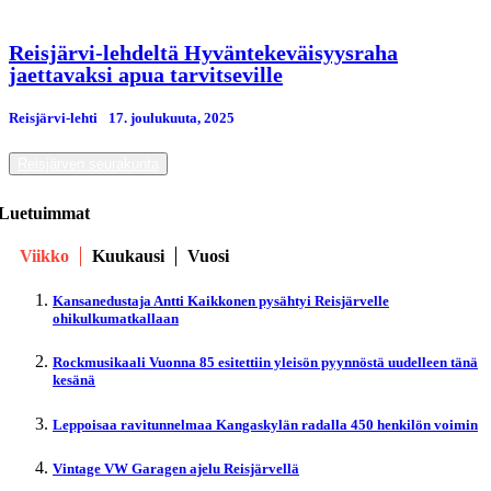
Reisjärvi-lehdeltä Hyväntekeväisyysraha
jaettavaksi apua tarvitseville
Reisjärvi-lehti
17. јoulukuuta, 2025
Reisjärven seurakunta
Luetuimmat
Viikko
Kuukausi
Vuosi
Kansanedustaja Antti Kaikkonen pysähtyi Reisjärvelle
ohikulkumatkallaan
Rockmusikaali Vuonna 85 esitettiin yleisön pyynnöstä uudelleen tänä
kesänä
Leppoisaa ravitunnelmaa Kangaskylän radalla 450 henkilön voimin
Vintage VW Garagen ajelu Reisjärvellä