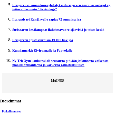
Reisjärvi sai oman koirayhdistyksenReisjärven koiraharrastajat ry,
tuttavallisemmin “Kreisidogs”
Iltarastit toi Reisjärvelle rapiat 72 suunnistajaa
Susisaaren kesälampaat ilahduttavat reisjärvisiä jo toista kesää
Reisjärven opistoseuroissa 19 000 kävijää
Kunniamerkit Kivirannalle ja Paavolalle
Ny-Tek Oy:n konkurssi oli seurausta pitkään jatkuneesta vaikeasta
maailmantilanteesta ja korkeista rahoituskuluista
MAINOS
Tuoreimmat
Paikallisuutiset