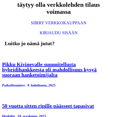
täytyy olla verkkolehden tilaus
voimassa
SIIRRY VERKKOKAUPPAAN
KIRJAUDU SISÄÄN
Luitko jo nämä jutut?
Pikku Kivinevalle suunnitellusta
hybridihankkeesta oli mahdollisuus kysyä
suoraan hanketoimijalta
Paikallisuutiset
9. huhtikuuta, 2025
50 vuotta sitten ripille päässeet tapasivat
Henkilöt
10. syyskuuta, 2025