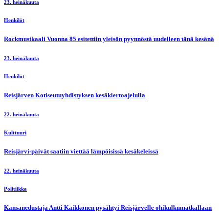
23. heinäkuuta
Henkilöt
Rockmusikaali Vuonna 85 esitettiin yleisön pyynnöstä uudelleen tänä kesänä
23. heinäkuuta
Henkilöt
Reisjärven Kotiseutuyhdistyksen kesäkiertoajelulla
22. heinäkuuta
Kulttuuri
Reisjärvi-päivät saatiin viettää lämpöisissä kesäkeleissä
22. heinäkuuta
Politiikka
Kansanedustaja Antti Kaikkonen pysähtyi Reisjärvelle ohikulkumatkallaan