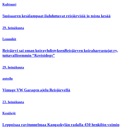
Kulttuuri
Susisaaren kesälampaat ilahduttavat reisjärvisiä jo toista kesää
29. heinäkuuta
Lemmikit
Reisjärvi sai oman koirayhdistyksenReisjärven koiraharrastajat ry,
tuttavallisemmin “Kreisidogs”
29. heinäkuuta
autoilu
Vintage VW Garagen ajelu Reisjärvellä
23. heinäkuuta
Kesälajit
Leppoisaa ravitunnelmaa Kangaskylän radalla 450 henkilön voimin