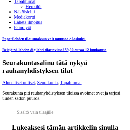
Tapahtumat
Henkilöt
Näköislehti
Mediakortti
Lähetä ilmoitus
Painotyöt
Paperilehden tilausmaksun voit muuttaa e-laskuksi
Reisjärvi-lehden digilehti tilattavissa! 59,90 euroa 12 kuukautta
Seurakuntasalina tätä nykyä
rauhanyhdistyksen tilat
Alueelliset uutiset
,
Seurakunta
,
Tapahtumat
Seurakunta piti rauhanyhdistyksen tiloissa avoimet ovet ja tarjosi
uuden sadon puuroa.
Sisältö vain tilaajille
Lukeaksesi tämän artikkelin sinulla