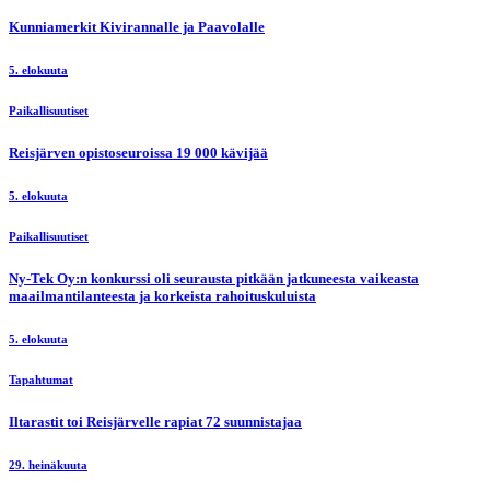
Kunniamerkit Kivirannalle ja Paavolalle
5. elokuuta
Paikallisuutiset
Reisjärven opistoseuroissa 19 000 kävijää
5. elokuuta
Paikallisuutiset
Ny-Tek Oy:n konkurssi oli seurausta pitkään jatkuneesta vaikeasta
maailmantilanteesta ja korkeista rahoituskuluista
5. elokuuta
Tapahtumat
Iltarastit toi Reisjärvelle rapiat 72 suunnistajaa
29. heinäkuuta