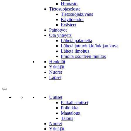
Hinnasto
Tietosuojaseloste
Tietosuojakuvaus
Käyttöehdot
Evästeet
Painotyöt
Ota yhteyttä
Lähetä palautetta
Lähetä juttuvinkki/lukijan kuva
Lähetä ilmoitus
Ilmoita osoitteen muutos
Henkilöt
Yrittäjät
Nuoret
Lapset
Uutiset
Paikallisuutiset
Politiikka
Maatalous
Talous
Nuoret
Yrittäjät