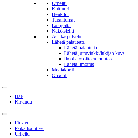
Urheilu
Kulttuuri
Henkilöt
Tapahtumat
Lukijoilta
Näköislehti
Asiakaspalvelu
Lähetä palautetta
Lähetä palautetta
Lähetä juttuvinkki/lukijan kuva
Ilmoita osoitteen muutos
Lähetä ilmoitus
Mediakortti
Oma tili
Hae
Kirjaudu
Etusivu
Paikallisuutiset
Urheilu