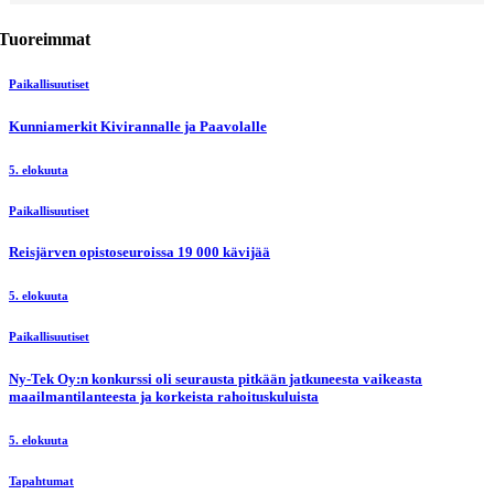
Tuoreimmat
Paikallisuutiset
Kunniamerkit Kivirannalle ja Paavolalle
5. elokuuta
Paikallisuutiset
Reisjärven opistoseuroissa 19 000 kävijää
5. elokuuta
Paikallisuutiset
Ny-Tek Oy:n konkurssi oli seurausta pitkään jatkuneesta vaikeasta
maailmantilanteesta ja korkeista rahoituskuluista
5. elokuuta
Tapahtumat