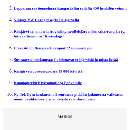
Leppoisaa ravitunnelmaa Kangaskylän radalla 450 henkilön voimin
Vintage VW Garagen ajelu Reisjärvellä
Reisjärvi sai oman koirayhdistyksenReisjärven koiraharrastajat ry,
tuttavallisemmin “Kreisidogs”
Iltarastit toi Reisjärvelle rapiat 72 suunnistajaa
Susisaaren kesälampaat ilahduttavat reisjärvisiä jo toista kesää
Reisjärven opistoseuroissa 19 000 kävijää
Kunniamerkit Kivirannalle ja Paavolalle
Ny-Tek Oy:n konkurssi oli seurausta pitkään jatkuneesta vaikeasta
maailmantilanteesta ja korkeista rahoituskuluista
MAINOS