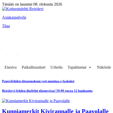
Tänään on lauantai 08. elokuuta 2026
Asiakaspalvelu
Tilaa
Etusivu
Paikallisuutiset
Urheilu
Tapahtumat
Näköisleh
Paperilehden tilausmaksun voit muuttaa e-laskuksi
Reisjärvi-lehden digilehti tilattavissa! 59,90 euroa 12 kuukautta
Kunniamerkit Kivirannalle ja Paavolalle