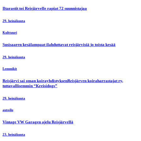
Iltarastit toi Reisjärvelle rapiat 72 suunnistajaa
29. heinäkuuta
Kulttuuri
Susisaaren kesälampaat ilahduttavat reisjärvisiä jo toista kesää
29. heinäkuuta
Lemmikit
Reisjärvi sai oman koirayhdistyksenReisjärven koiraharrastajat ry,
tuttavallisemmin “Kreisidogs”
29. heinäkuuta
autoilu
Vintage VW Garagen ajelu Reisjärvellä
23. heinäkuuta