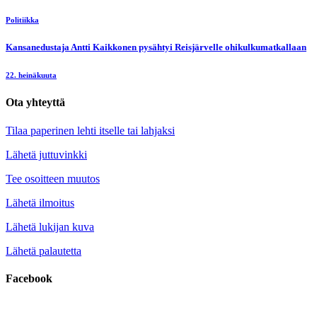
Politiikka
Kansanedustaja Antti Kaikkonen pysähtyi Reisjärvelle ohikulkumatkallaan
22. heinäkuuta
Ota yhteyttä
Tilaa paperinen lehti itselle tai lahjaksi
Lähetä juttuvinkki
Tee osoitteen muutos
Lähetä ilmoitus
Lähetä lukijan kuva
Lähetä palautetta
Facebook