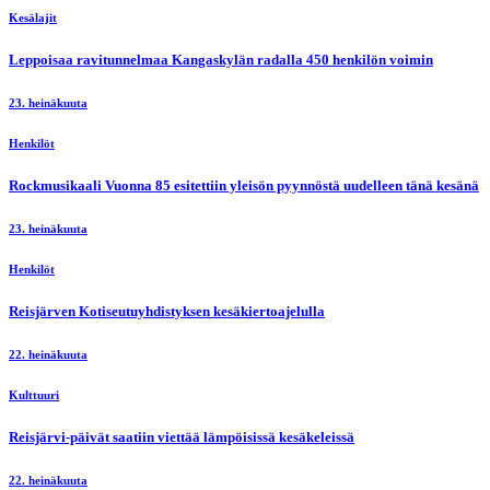
Kesälajit
Leppoisaa ravitunnelmaa Kangaskylän radalla 450 henkilön voimin
23. heinäkuuta
Henkilöt
Rockmusikaali Vuonna 85 esitettiin yleisön pyynnöstä uudelleen tänä kesänä
23. heinäkuuta
Henkilöt
Reisjärven Kotiseutuyhdistyksen kesäkiertoajelulla
22. heinäkuuta
Kulttuuri
Reisjärvi-päivät saatiin viettää lämpöisissä kesäkeleissä
22. heinäkuuta