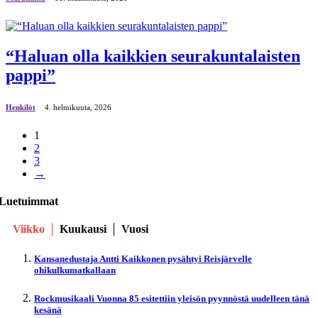
“Haluan olla kaikkien seurakuntalaisten
pappi”
Henkilöt
4. helmikuuta, 2026
1
2
3
→
Luetuimmat
Viikko
Kuukausi
Vuosi
Kansanedustaja Antti Kaikkonen pysähtyi Reisjärvelle
ohikulkumatkallaan
Rockmusikaali Vuonna 85 esitettiin yleisön pyynnöstä uudelleen tänä
kesänä