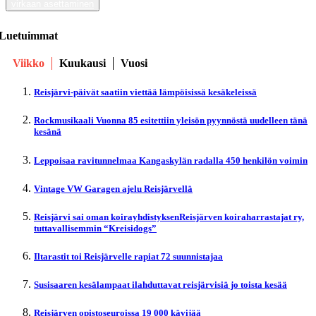
virkaan asettaminen
Luetuimmat
Viikko
Kuukausi
Vuosi
Reisjärvi-päivät saatiin viettää lämpöisissä kesäkeleissä
Rockmusikaali Vuonna 85 esitettiin yleisön pyynnöstä uudelleen tänä
kesänä
Leppoisaa ravitunnelmaa Kangaskylän radalla 450 henkilön voimin
Vintage VW Garagen ajelu Reisjärvellä
Reisjärvi sai oman koirayhdistyksenReisjärven koiraharrastajat ry,
tuttavallisemmin “Kreisidogs”
Iltarastit toi Reisjärvelle rapiat 72 suunnistajaa
Susisaaren kesälampaat ilahduttavat reisjärvisiä jo toista kesää
Reisjärven opistoseuroissa 19 000 kävijää