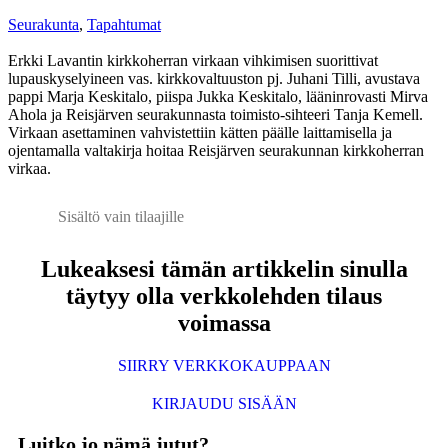
Seurakunta
,
Tapahtumat
Erkki Lavantin kirkkoherran virkaan vihkimisen suorittivat
lupauskyselyineen vas. kirkkovaltuuston pj. Juhani Tilli, avustava
pappi Marja Keskitalo, piispa Jukka Keskitalo, lääninrovasti Mirva
Ahola ja Reisjärven seurakunnasta toimisto-sihteeri Tanja Kemell.
Virkaan asettaminen vahvistettiin kätten päälle laittamisella ja
ojentamalla valtakirja hoitaa Reisjärven seurakunnan kirkkoherran
virkaa.
Sisältö vain tilaajille
Lukeaksesi tämän artikkelin sinulla
täytyy olla verkkolehden tilaus
voimassa
SIIRRY VERKKOKAUPPAAN
KIRJAUDU SISÄÄN
Luitko jo nämä jutut?