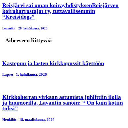
Reisjärvi sai oman koirayhdistyksenReisjärven
koiraharrastajat ry, tuttavallisemmin
“Kreisidogs”
Lemmikit
29. heinäkuuta, 2026
Aiheeseen liittyvää
Kastepuu ja lasten kirkkopussit käyttöön
Lapset
1. huhtikuuta, 2026
Kirkkoherran virkaan astumista juhlittiin ilolla
ja huumorilla, Lavantin sanoin: “ On kuin kotiin
tulisi”
Henkilöt
18. maaliskuuta, 2026