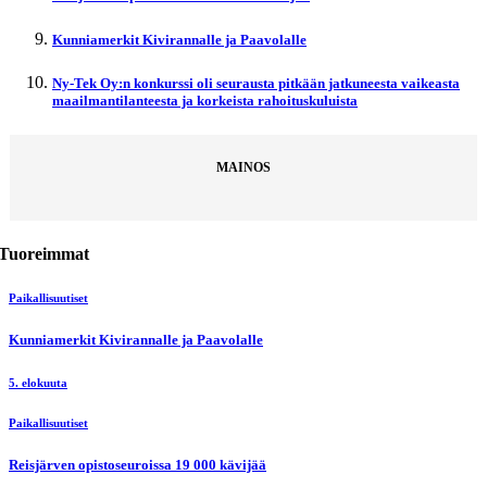
Kunniamerkit Kivirannalle ja Paavolalle
Ny-Tek Oy:n konkurssi oli seurausta pitkään jatkuneesta vaikeasta
maailmantilanteesta ja korkeista rahoituskuluista
MAINOS
Tuoreimmat
Paikallisuutiset
Kunniamerkit Kivirannalle ja Paavolalle
5. elokuuta
Paikallisuutiset
Reisjärven opistoseuroissa 19 000 kävijää