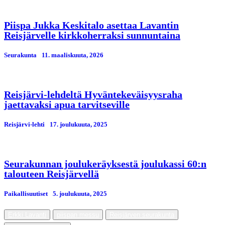
Piispa Jukka Keskitalo asettaa Lavantin
Reisjärvelle kirkkoherraksi sunnuntaina
Seurakunta
11. maaliskuuta, 2026
Reisjärvi-lehdeltä Hyväntekeväisyysraha
jaettavaksi apua tarvitseville
Reisjärvi-lehti
17. јoulukuuta, 2025
Seurakunnan joulukeräyksestä joulukassi 60:n
talouteen Reisjärvellä
Paikallisuutiset
5. јoulukuuta, 2025
Erkki Lavanti
piispan messu
Reisjärven seurakunta