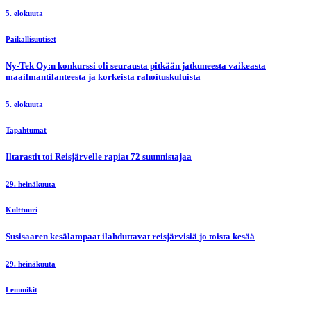
5. elokuuta
Paikallisuutiset
Ny-Tek Oy:n konkurssi oli seurausta pitkään jatkuneesta vaikeasta
maailmantilanteesta ja korkeista rahoituskuluista
5. elokuuta
Tapahtumat
Iltarastit toi Reisjärvelle rapiat 72 suunnistajaa
29. heinäkuuta
Kulttuuri
Susisaaren kesälampaat ilahduttavat reisjärvisiä jo toista kesää
29. heinäkuuta
Lemmikit