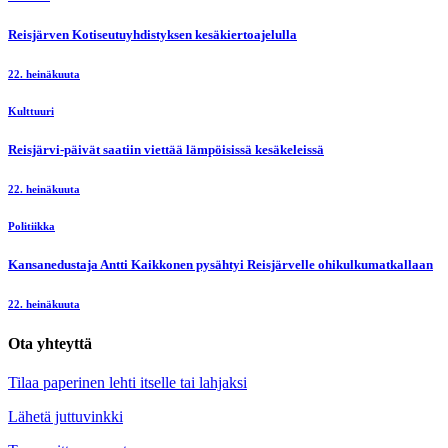
Reisjärven Kotiseutuyhdistyksen kesäkiertoajelulla
22. heinäkuuta
Kulttuuri
Reisjärvi-päivät saatiin viettää lämpöisissä kesäkeleissä
22. heinäkuuta
Politiikka
Kansanedustaja Antti Kaikkonen pysähtyi Reisjärvelle ohikulkumatkallaan
22. heinäkuuta
Ota yhteyttä
Tilaa paperinen lehti itselle tai lahjaksi
Lähetä juttuvinkki