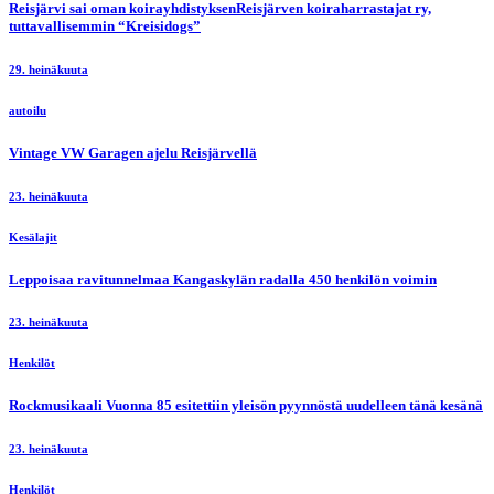
Reisjärvi sai oman koirayhdistyksenReisjärven koiraharrastajat ry,
tuttavallisemmin “Kreisidogs”
29. heinäkuuta
autoilu
Vintage VW Garagen ajelu Reisjärvellä
23. heinäkuuta
Kesälajit
Leppoisaa ravitunnelmaa Kangaskylän radalla 450 henkilön voimin
23. heinäkuuta
Henkilöt
Rockmusikaali Vuonna 85 esitettiin yleisön pyynnöstä uudelleen tänä kesänä
23. heinäkuuta
Henkilöt