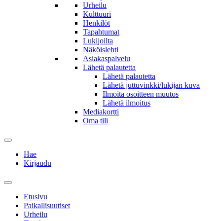
Urheilu
Kulttuuri
Henkilöt
Tapahtumat
Lukijoilta
Näköislehti
Asiakaspalvelu
Lähetä palautetta
Lähetä palautetta
Lähetä juttuvinkki/lukijan kuva
Ilmoita osoitteen muutos
Lähetä ilmoitus
Mediakortti
Oma tili
Hae
Kirjaudu
Etusivu
Paikallisuutiset
Urheilu