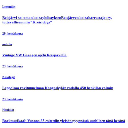
Lemmikit
Reisjärvi sai oman koirayhdistyksenReisjärven koiraharrastajat ry,
tuttavallisemmin “Kreisidogs”
29. heinäkuuta
autoilu
Vintage VW Garagen ajelu Reisjärvellä
23. heinäkuuta
Kesälajit
Leppoisaa ravitunnelmaa Kangaskylän radalla 450 henkilön voimin
23. heinäkuuta
Henkilöt
Rockmusikaali Vuonna 85 esitettiin yleisön pyynnöstä uudelleen tänä kesänä