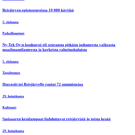
Reisjärven opistoseuroissa 19 000 kävijää
5. elokuuta
Paikallisuutiset
Ny-Tek Oy:n konkurssi oli seurausta pitkään jatkuneesta vaikeasta
maailmantilanteesta ja korkeista rahoituskuluista
5. elokuuta
Tapahtumat
Iltarastit toi Reisjärvelle rapiat 72 suunnistajaa
29. heinäkuuta
Kulttuuri
Susisaaren kesälampaat ilahduttavat reisjärvisiä jo toista kesää
29. heinäkuuta