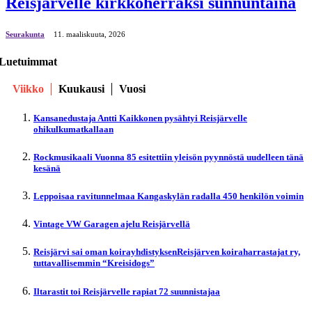
Reisjärvelle kirkkoherraksi sunnuntaina
Seurakunta
11. maaliskuuta, 2026
Luetuimmat
Viikko
Kuukausi
Vuosi
Kansanedustaja Antti Kaikkonen pysähtyi Reisjärvelle
ohikulkumatkallaan
Rockmusikaali Vuonna 85 esitettiin yleisön pyynnöstä uudelleen tänä
kesänä
Leppoisaa ravitunnelmaa Kangaskylän radalla 450 henkilön voimin
Vintage VW Garagen ajelu Reisjärvellä
Reisjärvi sai oman koirayhdistyksenReisjärven koiraharrastajat ry,
tuttavallisemmin “Kreisidogs”
Iltarastit toi Reisjärvelle rapiat 72 suunnistajaa