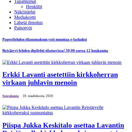
Tapahtumat
Henkilöt
Näköislehti
Mediakortti
Lähetä ilmoitus
Painotyöt
Paperilehden tilausmaksun voit muuttaa e-laskuksi
Reisjärvi-lehden digilehti tilattavissa! 59,90 euroa 12 kuukautta
Erkki Lavanti asetettiin kirkkoherran
virkaan juhlavin menoin
Seurakunta
18. maaliskuuta, 2026
Piispa Jukka Keskitalo asettaa Lavantin