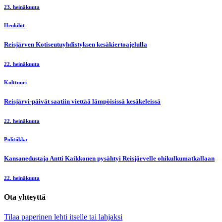
23. heinäkuuta
Henkilöt
Reisjärven Kotiseutuyhdistyksen kesäkiertoajelulla
22. heinäkuuta
Kulttuuri
Reisjärvi-päivät saatiin viettää lämpöisissä kesäkeleissä
22. heinäkuuta
Politiikka
Kansanedustaja Antti Kaikkonen pysähtyi Reisjärvelle ohikulkumatkallaan
22. heinäkuuta
Ota yhteyttä
Tilaa paperinen lehti itselle tai lahjaksi