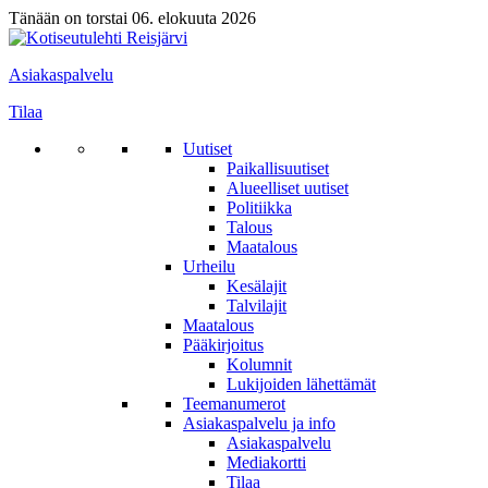
Tänään on torstai 06. elokuuta 2026
Asiakaspalvelu
Tilaa
Uutiset
Paikallisuutiset
Alueelliset uutiset
Politiikka
Talous
Maatalous
Urheilu
Kesälajit
Talvilajit
Maatalous
Pääkirjoitus
Kolumnit
Lukijoiden lähettämät
Teemanumerot
Asiakaspalvelu ja info
Asiakaspalvelu
Mediakortti
Tilaa