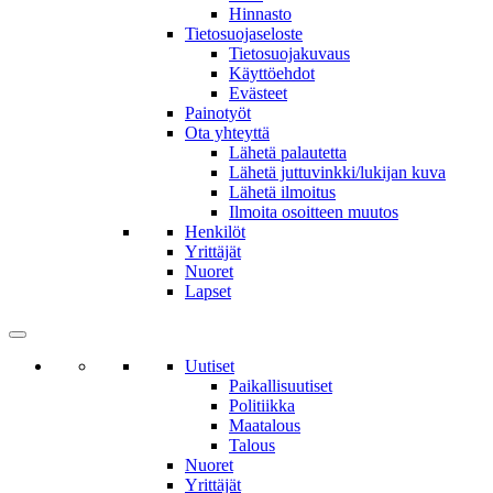
Hinnasto
Tietosuojaseloste
Tietosuojakuvaus
Käyttöehdot
Evästeet
Painotyöt
Ota yhteyttä
Lähetä palautetta
Lähetä juttuvinkki/lukijan kuva
Lähetä ilmoitus
Ilmoita osoitteen muutos
Henkilöt
Yrittäjät
Nuoret
Lapset
Uutiset
Paikallisuutiset
Politiikka
Maatalous
Talous
Nuoret
Yrittäjät